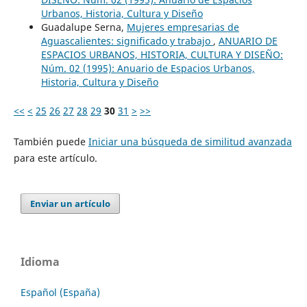
Urbanos, Historia, Cultura y Diseño
Guadalupe Serna,
Mujeres empresarias de
Aguascalientes: significado y trabajo
,
ANUARIO DE
ESPACIOS URBANOS, HISTORIA, CULTURA Y DISEÑO:
Núm. 02 (1995): Anuario de Espacios Urbanos,
Historia, Cultura y Diseño
<<
<
25
26
27
28
29
30
31
>
>>
También puede
Iniciar una búsqueda de similitud avanzada
para este artículo.
Enviar un artículo
Idioma
Español (España)