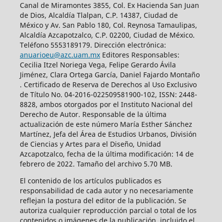
Canal de Miramontes 3855, Col. Ex Hacienda San Juan
de Dios, Alcaldía Tlalpan, C.P. 14387, Ciudad de
México y Av. San Pablo 180, Col. Reynosa Tamaulipas,
Alcaldía Azcapotzalco, C.P. 02200, Ciudad de México.
Teléfono 5553189179. Dirección electrónica:
anuarioeu@azc.uam.mx
Editores Responsables:
Cecilia Itzel Noriega Vega, Felipe Gerardo Ávila
Jiménez, Clara Ortega García, Daniel Fajardo Montaño
. Certificado de Reserva de Derechos al Uso Exclusivo
de Título No. 04-2016-022509581900-102, ISSN: 2448-
8828, ambos otorgados por el Instituto Nacional del
Derecho de Autor. Responsable de la última
actualización de este número María Esther Sánchez
Martínez, Jefa del Área de Estudios Urbanos, División
de Ciencias y Artes para el Diseño, Unidad
Azcapotzalco, fecha de la última modificación: 14 de
febrero de 2022. Tamaño del archivo 5.70 MB.
El contenido de los artículos publicados es
responsabilidad de cada autor y no necesariamente
reflejan la postura del editor de la publicación. Se
autoriza cualquier reproducción parcial o total de los
contenidos o imágenes de la publicación, incluido el