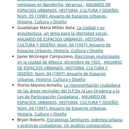
religiosas en Banderilla, Veracruz
,
ANUARIO DE
ESPACIOS URBANOS, HISTORIA, CULTURA Y DISEÑO:
Núm. 05 (1998): Anuario de Espacios Urbanos,
Historia, Cultura y Diseño
Guadalupe María Millán Ávila,
La ciudad y su
arquitectura, un tema para la identidad social
,
ANUARIO DE ESPACIOS URBANOS, HISTORIA,
CULTURA Y DISEÑO: Núm. 04 (1997): Anuario de
Espacios Urbanos, Historia, Cultura y Diseño
Javier McGregor Campuzano,
Elecciones municipales
en la ciudad de México, diciembre de 1925
,
ANUARIO
DE ESPACIOS URBANOS, HISTORIA, CULTURA Y
DISEÑO: Núm. 04 (1997): Anuario de Espacios
Urbanos, Historia, Cultura y Diseño
Florita Moreno Armella,
La representación ciudadana
de las áreas vecinales del D.F.De la Ley Orgánica a la
Ley de Participación Ciudadana
,
ANUARIO DE
ESPACIOS URBANOS, HISTORIA, CULTURA Y DISEÑO:
Núm. 04 (1997): Anuario de Espacios Urbanos,
Historia, Cultura y Diseño
Bryan Roberts,
Estrategias familiares, pobreza urbana
y prácticas ciudadanas. Un análisis comparativo
,