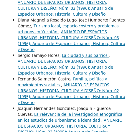
ANUARIO DE ESPACIOS URBANOS, HISTORIA,
CULTURA Y DISEÑO: Núm. 03 (1996): Anuario de
Espacios Urbanos, Historia, Cultura y Diseño
Diana Magnolia Rosaldo Lugo, José Humberto Fuentes
Gómez,
Turismo local, espacio costero y problemas
urbanos en Yucatán
,
ANUARIO DE ESPACIOS
URBANOS, HISTORIA, CULTURA Y DISEÑO: Núm. 03
(1996): Anuario de Espacios Urbanos, Historia, Cultura
y Diseño
Sergio Tamayo Flores,
La ciudad y sus barrios
,
ANUARIO DE ESPACIOS URBANOS, HISTORIA,
CULTURA Y DISEÑO: Núm. 03 (1996): Anuario de
Espacios Urbanos, Historia, Cultura y Diseño
Fernando Salmerón Castro,
Familia, política y
movimientos sociales
,
ANUARIO DE ESPACIOS
URBANOS, HISTORIA, CULTURA Y DISEÑO: Núm. 02
(1995): Anuario de Espacios Urbanos, Historia, Cultura
y Diseño
Joaquín Hernández González, Joaquín Figueroa
Cuevas,
La relevancia de la investigación etnográfica
en los estudios de urbanismo e identidad
,
ANUARIO
DE ESPACIOS URBANOS, HISTORIA, CULTURA Y
DISEÑO: Núm. 02 (1995): Anuario de Espacios