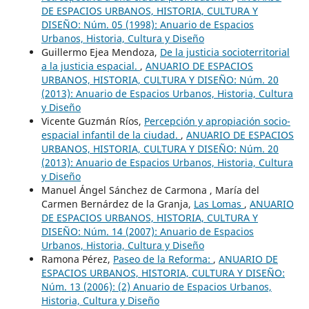
DE ESPACIOS URBANOS, HISTORIA, CULTURA Y
DISEÑO: Núm. 05 (1998): Anuario de Espacios
Urbanos, Historia, Cultura y Diseño
Guillermo Ejea Mendoza,
De la justicia socioterritorial
a la justicia espacial.
,
ANUARIO DE ESPACIOS
URBANOS, HISTORIA, CULTURA Y DISEÑO: Núm. 20
(2013): Anuario de Espacios Urbanos, Historia, Cultura
y Diseño
Vicente Guzmán Ríos,
Percepción y apropiación socio-
espacial infantil de la ciudad.
,
ANUARIO DE ESPACIOS
URBANOS, HISTORIA, CULTURA Y DISEÑO: Núm. 20
(2013): Anuario de Espacios Urbanos, Historia, Cultura
y Diseño
Manuel Ángel Sánchez de Carmona , María del
Carmen Bernárdez de la Granja,
Las Lomas
,
ANUARIO
DE ESPACIOS URBANOS, HISTORIA, CULTURA Y
DISEÑO: Núm. 14 (2007): Anuario de Espacios
Urbanos, Historia, Cultura y Diseño
Ramona Pérez,
Paseo de la Reforma:
,
ANUARIO DE
ESPACIOS URBANOS, HISTORIA, CULTURA Y DISEÑO:
Núm. 13 (2006): (2) Anuario de Espacios Urbanos,
Historia, Cultura y Diseño