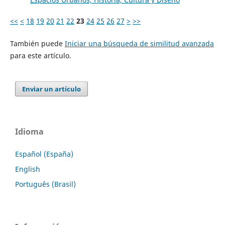
<<
<
18
19
20
21
22
23
24
25
26
27
>
>>
También puede
Iniciar una búsqueda de similitud avanzada
para este artículo.
Enviar un artículo
Idioma
Español (España)
English
Português (Brasil)