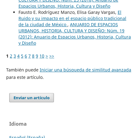
Espacios Urbanos, Historia, Cultura y Diseño
Fausto E. Rodríguez Manzo, Elisa Garay Vargas,
El
Ruido y su impacto en el espacio público tradicional
de la ciudad de México
,
ANUARIO DE ESPACIOS
URBANOS, HISTORIA, CULTURA Y DISEÑO: Núm. 19
(2012): Anuario de Espacios Urbanos, Historia, Cultura
y Diseño
1
2
3
4
5
6
7
8
9
10
>
>>
También puede
Iniciar una búsqueda de similitud avanzada
para este artículo.
Enviar un artículo
Idioma
Español (España)