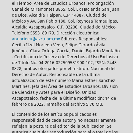
el Tiempo, Área de Estudios Urbanos. Prolongación
Canal de Miramontes 3855, Col. Ex Hacienda San Juan
de Dios, Alcaldía Tlalpan, C.P. 14387, Ciudad de
México y Av. San Pablo 180, Col. Reynosa Tamaulipas,
Alcaldía Azcapotzalco, C.P. 02200, Ciudad de México.
Teléfono 5553189179. Dirección electrónica:
anuarioeu@azc.uam.mx
Editores Responsables:
Cecilia Itzel Noriega Vega, Felipe Gerardo Ávila
Jiménez, Clara Ortega García, Daniel Fajardo Montaño
. Certificado de Reserva de Derechos al Uso Exclusivo
de Título No. 04-2016-022509581900-102, ISSN: 2448-
8828, ambos otorgados por el Instituto Nacional del
Derecho de Autor. Responsable de la última
actualización de este número María Esther Sánchez
Martínez, Jefa del Área de Estudios Urbanos, División
de Ciencias y Artes para el Diseño, Unidad
Azcapotzalco, fecha de la última modificación: 14 de
febrero de 2022. Tamaño del archivo 5.70 MB.
El contenido de los artículos publicados es
responsabilidad de cada autor y no necesariamente
reflejan la postura del editor de la publicación. Se
autoriza cualquier reproducción parcial o total de los