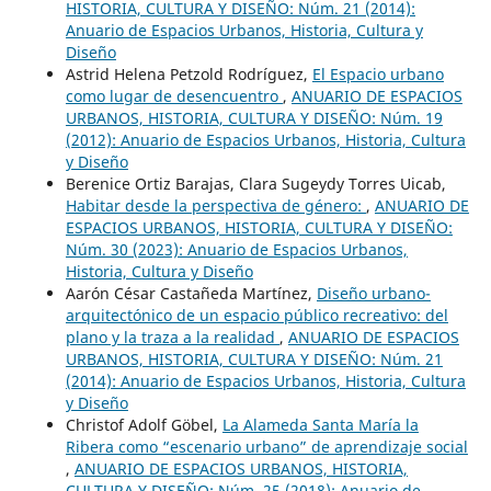
HISTORIA, CULTURA Y DISEÑO: Núm. 21 (2014):
Anuario de Espacios Urbanos, Historia, Cultura y
Diseño
Astrid Helena Petzold Rodríguez,
El Espacio urbano
como lugar de desencuentro
,
ANUARIO DE ESPACIOS
URBANOS, HISTORIA, CULTURA Y DISEÑO: Núm. 19
(2012): Anuario de Espacios Urbanos, Historia, Cultura
y Diseño
Berenice Ortiz Barajas, Clara Sugeydy Torres Uicab,
Habitar desde la perspectiva de género:
,
ANUARIO DE
ESPACIOS URBANOS, HISTORIA, CULTURA Y DISEÑO:
Núm. 30 (2023): Anuario de Espacios Urbanos,
Historia, Cultura y Diseño
Aarón César Castañeda Martínez,
Diseño urbano-
arquitectónico de un espacio público recreativo: del
plano y la traza a la realidad
,
ANUARIO DE ESPACIOS
URBANOS, HISTORIA, CULTURA Y DISEÑO: Núm. 21
(2014): Anuario de Espacios Urbanos, Historia, Cultura
y Diseño
Christof Adolf Göbel,
La Alameda Santa María la
Ribera como “escenario urbano” de aprendizaje social
,
ANUARIO DE ESPACIOS URBANOS, HISTORIA,
CULTURA Y DISEÑO: Núm. 25 (2018): Anuario de