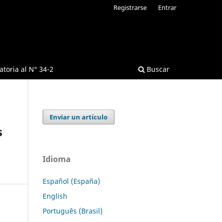
Registrarse
Entrar
toria al N° 34-2
Buscar
Enviar un artículo
s
Idioma
Español (España)
English
Português (Brasil)