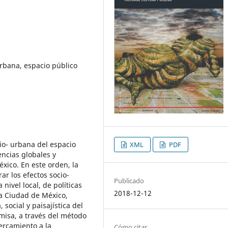
rbana, espacio público
io- urbana del espacio
XML
PDF
encias globales y
xico. En este orden, la
ar los efectos socio-
Publicado
nivel local, de políticas
2018-12-12
la Ciudad de México,
 social y paisajística del
misa, a través del método
cercamiento a la
Cómo citar