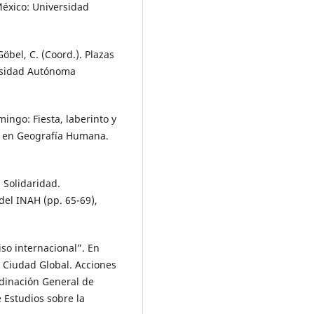
México: Universidad
öbel, C. (Coord.). Plazas
rsidad Autónoma
ingo: Fiesta, laberinto y
a en Geografía Humana.
 Solidaridad.
del INAH (pp. 65-69),
so internacional”. En
. Ciudad Global. Acciones
rdinación General de
 Estudios sobre la