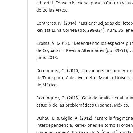
editorial, Consejo Nacional para la Cultura y las 
de Bellas Artes.
Contreras, N. (2014). “Las encrucijadas del foto
Revista Luna Córnea (pp. 299-331), núm. 35, ene
Crossa, V. (2013). “Defendiendo los espacios púb
de Coyoacán”. Revista Alteridades (pp. 39-51), vo
junio 2013.
Domínguez, O. (2010). Trovadores posmodernos.
de Transporte Colectivo metro. México: Univer
de México.
Domínguez, O. (2015). Guía de análisis cualitativ
estudio de las problemáticas urbanas. México.
Duhau, E. & Giglia, A. (2012). “Entre la fragment
interdependencia. Reflexiones en torno al orde
contemporáneo”. En Ziccardi, A. (Coord.). Ciudad