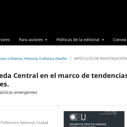
iores
Para autores
Políticas de la editorial
Convoca
cios Urbanos, Historia, Cultura y Diseño
/
ARTÍCULOS DE INVESTIGACIÓN
eda Central en el marco de tendencia
es.
prácticas emergentes
o Politécnico Nacional, Ciudad