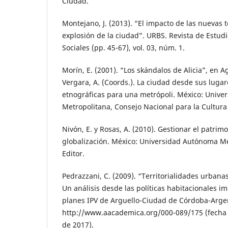
Ciudad.
Montejano, J. (2013). “El impacto de las nuevas 
explosión de la ciudad”. URBS. Revista de Estud
Sociales (pp. 45-67), vol. 03, núm. 1.
Morín, E. (2001). “Los skándalos de Alicia”, en Agu
Vergara, A. (Coords.). La ciudad desde sus luga
etnográficas para una metrópoli. México: Univ
Metropolitana, Consejo Nacional para la Cultura 
Nivón, E. y Rosas, A. (2010). Gestionar el patri
globalización. México: Universidad Autónoma Me
Editor.
Pedrazzani, C. (2009). “Territorialidades urbanas
Un análisis desde las políticas habitacionales 
planes IPV de Arguello-Ciudad de Córdoba-Arge
http://www.aacademica.org/000-089/175 (fecha 
de 2017).