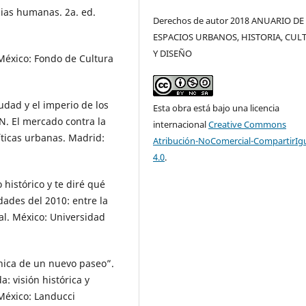
cias humanas. 2a. ed.
Derechos de autor 2018 ANUARIO DE
ESPACIOS URBANOS, HISTORIA, CUL
Y DISEÑO
México: Fondo de Cultura
udad y el imperio de los
Esta obra está bajo una licencia
N. El mercado contra la
internacional
Creative Commons
íticas urbanas. Madrid:
Atribución-NoComercial-CompartirIg
4.0
.
 histórico y te diré qué
udades del 2010: entre la
al. México: Universidad
ónica de un nuevo paseo”.
: visión histórica y
México: Landucci