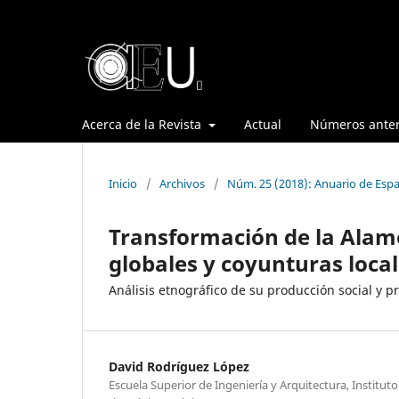
Acerca de la Revista
Actual
Números anter
Inicio
/
Archivos
/
Núm. 25 (2018): Anuario de Espa
Transformación de la Alam
globales y coyunturas local
Análisis etnográfico de su producción social y 
David Rodríguez López
Escuela Superior de Ingeniería y Arquitectura, Institut