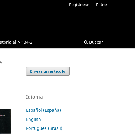
Registrarse
Entrar
toria al N° 34-2
Buscar
A
Enviar un artículo
Idioma
Español (España)
English
Português (Brasil)