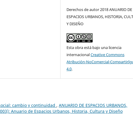
Derechos de autor 2018 ANUARIO DE
ESPACIOS URBANOS, HISTORIA, CUL
Y DISEÑO
Esta obra está bajo una licencia
internacional
Creative Commons
Atribución-NoComercial-CompartirIg
4.0
.
social: cambio y continuidad
,
ANUARIO DE ESPACIOS URBANOS,
3): Anuario de Espacios Urbanos, Historia, Cultura y Diseño