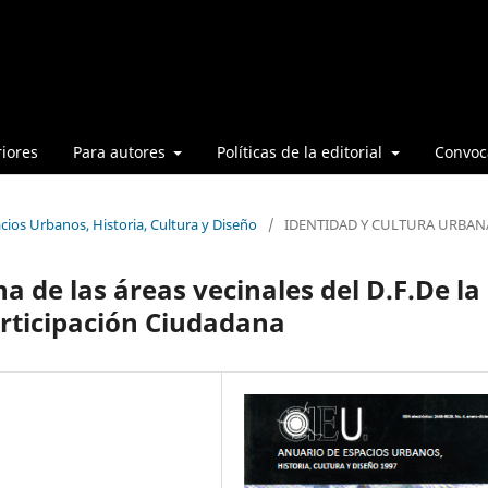
iores
Para autores
Políticas de la editorial
Convoca
cios Urbanos, Historia, Cultura y Diseño
/
IDENTIDAD Y CULTURA URBAN
 de las áreas vecinales del D.F.De la
articipación Ciudadana