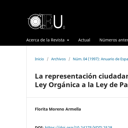
Acerca de la Revista
Actual
Números anter
Inicio
/
Archivos
/
Núm. 04 (1997): Anuario de Espa
La representación ciudadana
Ley Orgánica a la Ley de P
Florita Moreno Armella
DOI:
https://doi.org/10.24275/YDTL2528