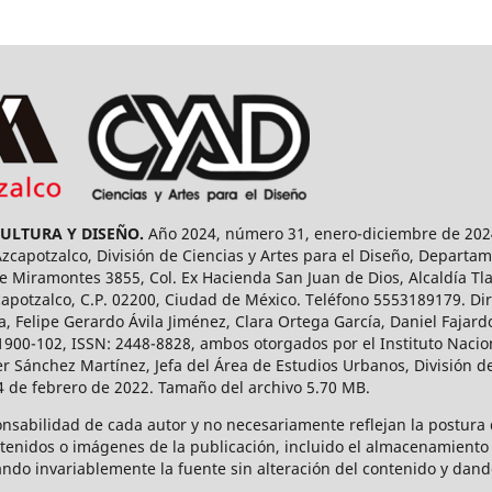
CULTURA Y DISEÑO.
Año 2024, número 31, enero-diciembre de 2024
capotzalco, División de Ciencias y Artes para el Diseño, Departam
 Miramontes 3855, Col. Ex Hacienda San Juan de Dios, Alcaldía Tla
capotzalco, C.P. 02200, Ciudad de México. Teléfono 5553189179. Dir
a, Felipe Gerardo Ávila Jiménez, Clara Ortega García, Daniel Fajar
1900-102, ISSN: 2448-8828, ambos otorgados por el Instituto Nacio
r Sánchez Martínez, Jefa del Área de Estudios Urbanos, División de
14 de febrero de 2022. Tamaño del archivo 5.70 MB.
onsabilidad de cada autor y no necesariamente reflejan la postura d
ntenidos o imágenes de la publicación, incluido el almacenamiento 
ndo invariablemente la fuente sin alteración del contenido y dand