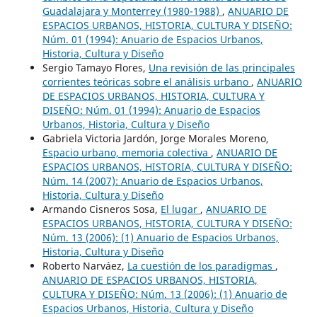
Guadalajara y Monterrey (1980-1988)
,
ANUARIO DE
ESPACIOS URBANOS, HISTORIA, CULTURA Y DISEÑO:
Núm. 01 (1994): Anuario de Espacios Urbanos,
Historia, Cultura y Diseño
Sergio Tamayo Flores,
Una revisión de las principales
corrientes teóricas sobre el análisis urbano
,
ANUARIO
DE ESPACIOS URBANOS, HISTORIA, CULTURA Y
DISEÑO: Núm. 01 (1994): Anuario de Espacios
Urbanos, Historia, Cultura y Diseño
Gabriela Victoria Jardón, Jorge Morales Moreno,
Espacio urbano, memoria colectiva
,
ANUARIO DE
ESPACIOS URBANOS, HISTORIA, CULTURA Y DISEÑO:
Núm. 14 (2007): Anuario de Espacios Urbanos,
Historia, Cultura y Diseño
Armando Cisneros Sosa,
El lugar
,
ANUARIO DE
ESPACIOS URBANOS, HISTORIA, CULTURA Y DISEÑO:
Núm. 13 (2006): (1) Anuario de Espacios Urbanos,
Historia, Cultura y Diseño
Roberto Narváez,
La cuestión de los paradigmas
,
ANUARIO DE ESPACIOS URBANOS, HISTORIA,
CULTURA Y DISEÑO: Núm. 13 (2006): (1) Anuario de
Espacios Urbanos, Historia, Cultura y Diseño