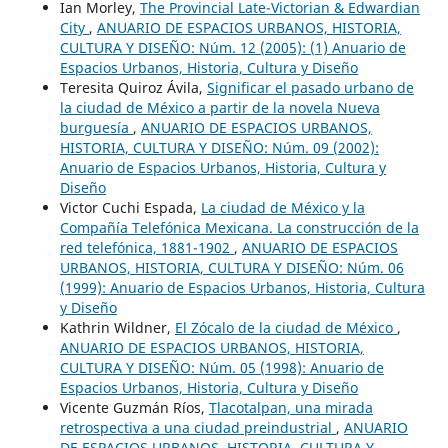
Ian Morley,
The Provincial Late-Victorian & Edwardian
City
,
ANUARIO DE ESPACIOS URBANOS, HISTORIA,
CULTURA Y DISEÑO: Núm. 12 (2005): (1) Anuario de
Espacios Urbanos, Historia, Cultura y Diseño
Teresita Quiroz Ávila,
Significar el pasado urbano de
la ciudad de México a partir de la novela Nueva
burguesía
,
ANUARIO DE ESPACIOS URBANOS,
HISTORIA, CULTURA Y DISEÑO: Núm. 09 (2002):
Anuario de Espacios Urbanos, Historia, Cultura y
Diseño
Victor Cuchi Espada,
La ciudad de México y la
Compañía Telefónica Mexicana. La construcción de la
red telefónica, 1881-1902
,
ANUARIO DE ESPACIOS
URBANOS, HISTORIA, CULTURA Y DISEÑO: Núm. 06
(1999): Anuario de Espacios Urbanos, Historia, Cultura
y Diseño
Kathrin Wildner,
El Zócalo de la ciudad de México
,
ANUARIO DE ESPACIOS URBANOS, HISTORIA,
CULTURA Y DISEÑO: Núm. 05 (1998): Anuario de
Espacios Urbanos, Historia, Cultura y Diseño
Vicente Guzmán Ríos,
Tlacotalpan, una mirada
retrospectiva a una ciudad preindustrial
,
ANUARIO
DE ESPACIOS URBANOS, HISTORIA, CULTURA Y