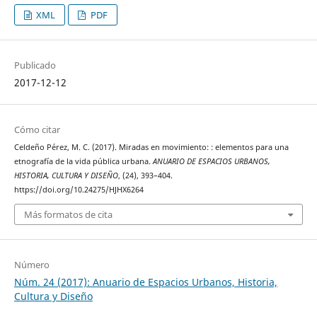
XML
PDF
Publicado
2017-12-12
Cómo citar
Celdeño Pérez, M. C. (2017). Miradas en movimiento: : elementos para una
etnografía de la vida pública urbana.
ANUARIO DE ESPACIOS URBANOS,
HISTORIA, CULTURA Y DISEÑO
, (24), 393–404.
https://doi.org/10.24275/HJHX6264
Más formatos de cita
Número
Núm. 24 (2017): Anuario de Espacios Urbanos, Historia,
Cultura y Diseño