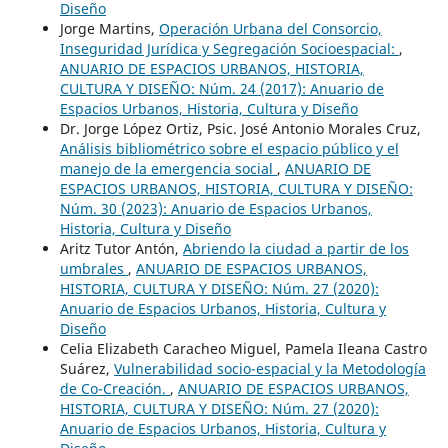
Diseño
Jorge Martins,
Operación Urbana del Consorcio,
Inseguridad Jurídica y Segregación Socioespacial:
,
ANUARIO DE ESPACIOS URBANOS, HISTORIA,
CULTURA Y DISEÑO: Núm. 24 (2017): Anuario de
Espacios Urbanos, Historia, Cultura y Diseño
Dr. Jorge López Ortiz, Psic. José Antonio Morales Cruz,
Análisis bibliométrico sobre el espacio público y el
manejo de la emergencia social
,
ANUARIO DE
ESPACIOS URBANOS, HISTORIA, CULTURA Y DISEÑO:
Núm. 30 (2023): Anuario de Espacios Urbanos,
Historia, Cultura y Diseño
Aritz Tutor Antón,
Abriendo la ciudad a partir de los
umbrales
,
ANUARIO DE ESPACIOS URBANOS,
HISTORIA, CULTURA Y DISEÑO: Núm. 27 (2020):
Anuario de Espacios Urbanos, Historia, Cultura y
Diseño
Celia Elizabeth Caracheo Miguel, Pamela Ileana Castro
Suárez,
Vulnerabilidad socio-espacial y la Metodología
de Co-Creación.
,
ANUARIO DE ESPACIOS URBANOS,
HISTORIA, CULTURA Y DISEÑO: Núm. 27 (2020):
Anuario de Espacios Urbanos, Historia, Cultura y