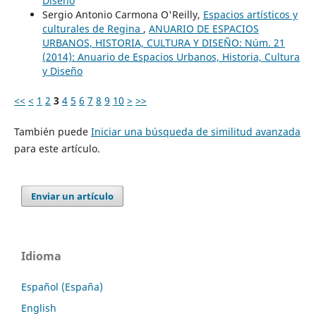
Diseño
Sergio Antonio Carmona O'Reilly,
Espacios artísticos y
culturales de Regina
,
ANUARIO DE ESPACIOS
URBANOS, HISTORIA, CULTURA Y DISEÑO: Núm. 21
(2014): Anuario de Espacios Urbanos, Historia, Cultura
y Diseño
<<
<
1
2
3
4
5
6
7
8
9
10
>
>>
También puede
Iniciar una búsqueda de similitud avanzada
para este artículo.
Enviar un artículo
Idioma
Español (España)
English