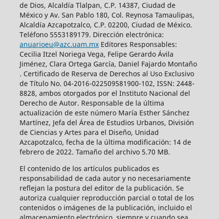
de Dios, Alcaldía Tlalpan, C.P. 14387, Ciudad de
México y Av. San Pablo 180, Col. Reynosa Tamaulipas,
Alcaldía Azcapotzalco, C.P. 02200, Ciudad de México.
Teléfono 5553189179. Dirección electrónica:
anuarioeu@azc.uam.mx
Editores Responsables:
Cecilia Itzel Noriega Vega, Felipe Gerardo Ávila
Jiménez, Clara Ortega García, Daniel Fajardo Montaño
. Certificado de Reserva de Derechos al Uso Exclusivo
de Título No. 04-2016-022509581900-102, ISSN: 2448-
8828, ambos otorgados por el Instituto Nacional del
Derecho de Autor. Responsable de la última
actualización de este número María Esther Sánchez
Martínez, Jefa del Área de Estudios Urbanos, División
de Ciencias y Artes para el Diseño, Unidad
Azcapotzalco, fecha de la última modificación: 14 de
febrero de 2022. Tamaño del archivo 5.70 MB.
El contenido de los artículos publicados es
responsabilidad de cada autor y no necesariamente
reflejan la postura del editor de la publicación. Se
autoriza cualquier reproducción parcial o total de los
contenidos o imágenes de la publicación, incluido el
almacenamiento electrónico, siempre y cuando sea