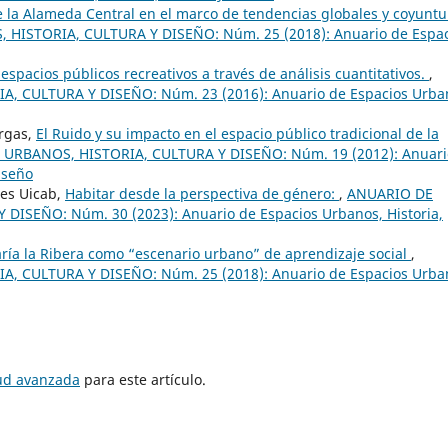
 la Alameda Central en el marco de tendencias globales y coyuntu
HISTORIA, CULTURA Y DISEÑO: Núm. 25 (2018): Anuario de Espac
espacios públicos recreativos a través de análisis cuantitativos.
,
 CULTURA Y DISEÑO: Núm. 23 (2016): Anuario de Espacios Urba
argas,
El Ruido y su impacto en el espacio público tradicional de la
URBANOS, HISTORIA, CULTURA Y DISEÑO: Núm. 19 (2012): Anuari
iseño
res Uicab,
Habitar desde la perspectiva de género:
,
ANUARIO DE
ISEÑO: Núm. 30 (2023): Anuario de Espacios Urbanos, Historia,
ía la Ribera como “escenario urbano” de aprendizaje social
,
 CULTURA Y DISEÑO: Núm. 25 (2018): Anuario de Espacios Urba
tud avanzada
para este artículo.