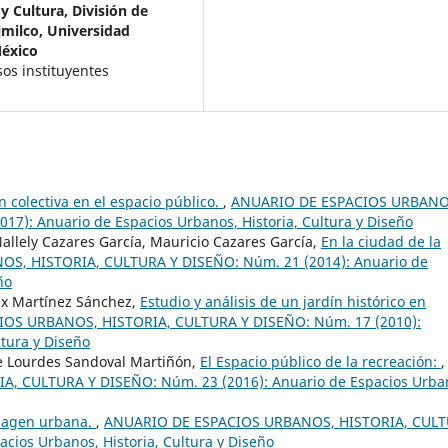
y Cultura, División de
milco, Universidad
México
os instituyentes
n colectiva en el espacio público.
,
ANUARIO DE ESPACIOS URBANO
7): Anuario de Espacios Urbanos, Historia, Cultura y Diseño
Nallely Cazares García, Mauricio Cazares García,
En la ciudad de la
S, HISTORIA, CULTURA Y DISEÑO: Núm. 21 (2014): Anuario de
ño
lix Martínez Sánchez,
Estudio y análisis de un jardín histórico en
OS URBANOS, HISTORIA, CULTURA Y DISEÑO: Núm. 17 (2010):
ltura y Diseño
e Lourdes Sandoval Martiñón,
El Espacio público de la recreación:
,
 CULTURA Y DISEÑO: Núm. 23 (2016): Anuario de Espacios Urba
imagen urbana.
,
ANUARIO DE ESPACIOS URBANOS, HISTORIA, CUL
cios Urbanos, Historia, Cultura y Diseño