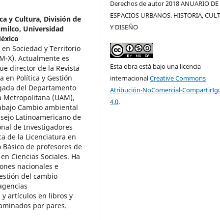
Derechos de autor 2018 ANUARIO DE
ESPACIOS URBANOS. HISTORIA, CUL
a y Cultura, División de
Y DISEÑO
milco, Universidad
México
 en Sociedad y Territorio
M-X). Actualmente es
Esta obra está bajo una licencia
e director de la Revista
a en Política y Gestión
internacional
Creative Commons
argada del Departamento
Atribución-NoComercial-CompartirIg
a Metropolitana (UAM),
4.0
.
rabajo Cambio ambiental
onsejo Latinoamericano de
onal de Investigadores
a de la Licenciatura en
eo Básico de profesores de
 en Ciencias Sociales. Ha
iones nacionales e
estión del cambio
 agencias
y artículos en libros y
ctaminados por pares.