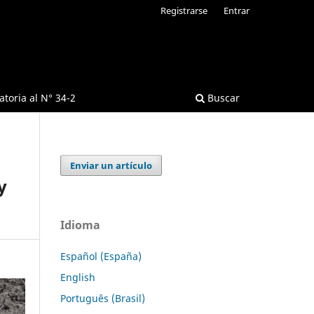
Registrarse
Entrar
toria al N° 34-2
Buscar
Enviar un artículo
y
Idioma
Español (España)
English
Português (Brasil)