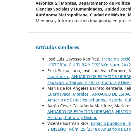
Verónica Gil Montes,
Departamento de Política 
Ciencias Sociales y Humanidades, Unidad Xochi
Autónoma Metropolitana, Ciudad de México, 
Memoria y futuro: creación imaginaria en proces
Artículos similares
José Luis Gayosso Ramírez,
Trabajo y acció
HISTORIA, CULTURA Y DISEÑO: Núm. 24 (201
Erick Serna Luna, José Luis Ávila Romero, 
esperanza
,
ANUARIO DE ESPACIOS URBANO
Espacios Urbanos, Historia, Cultura y Dise
María de los Ángeles Barreto Rentería, Fé
Cuernavaca, Morelos
,
ANUARIO DE ESPACI
Anuario de Espacios Urbanos, Historia, Cu
Aarón César Castañeda Martínez, María d
ANUARIO DE ESPACIOS URBANOS, HISTORIA,
Historia, Cultura y Diseño
Vicente Guzmán Ríos,
Espacio público e 
Y DISEÑO: Núm. 25 (2018): Anuario de Espa