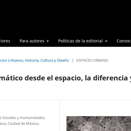
iores
Para autores
Políticas de la editorial
Convoca
cios Urbanos, Historia, Cultura y Diseño
/
ESPACIO URBANO
ático desde el espacio, la diferencia 
as Sociales y Humanidades,
ana, Ciudad de México,