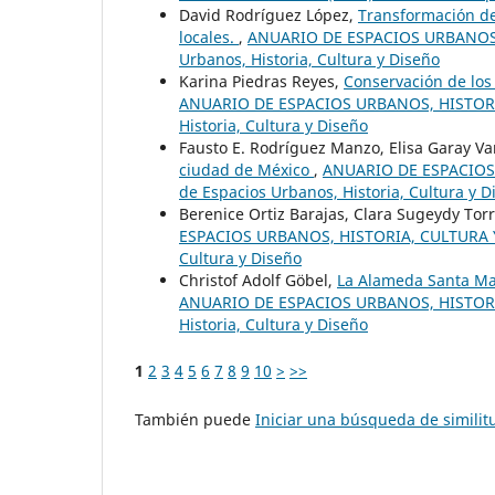
David Rodríguez López,
Transformación de
locales.
,
ANUARIO DE ESPACIOS URBANOS, 
Urbanos, Historia, Cultura y Diseño
Karina Piedras Reyes,
Conservación de los 
ANUARIO DE ESPACIOS URBANOS, HISTORIA,
Historia, Cultura y Diseño
Fausto E. Rodríguez Manzo, Elisa Garay V
ciudad de México
,
ANUARIO DE ESPACIOS 
de Espacios Urbanos, Historia, Cultura y D
Berenice Ortiz Barajas, Clara Sugeydy Tor
ESPACIOS URBANOS, HISTORIA, CULTURA Y D
Cultura y Diseño
Christof Adolf Göbel,
La Alameda Santa Mar
ANUARIO DE ESPACIOS URBANOS, HISTORIA,
Historia, Cultura y Diseño
1
2
3
4
5
6
7
8
9
10
>
>>
También puede
Iniciar una búsqueda de simili