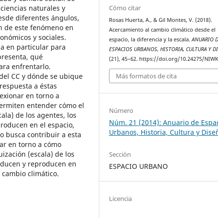
Cómo citar
ciencias naturales y
esde diferentes ángulos,
Rosas Huerta, A., & Gil Montes, V. (2018).
n de este fenómeno en
Acercamiento al cambio climático desde el
conómicos y sociales.
espacio, la diferencia y la escala.
ANUARIO 
a en particular para
ESPACIOS URBANOS, HISTORIA, CULTURA Y D
presenta, qué
(21), 45–62. https://doi.org/10.24275/NIW
ra enfrentarlo.
del CC y dónde se ubique
Más formatos de cita
e respuesta a éstas
eexionar en torno a
ermiten entender cómo el
Número
ala) de los agentes, los
Núm. 21 (2014): Anuario de Espa
producen en el espacio,
Urbanos, Historia, Cultura y Dise
o busca contribuir a esta
nar en torno a cómo
ización (escala) de los
Sección
producen y reproducen en
ESPACIO URBANO
 cambio climático.
Licencia