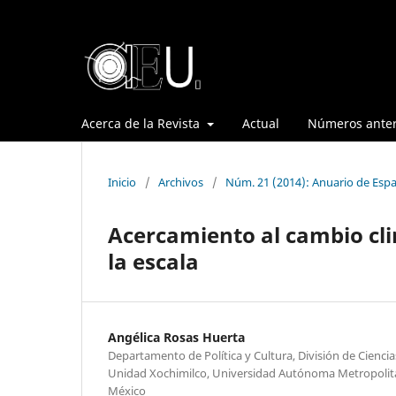
Acerca de la Revista
Actual
Números anter
Inicio
/
Archivos
/
Núm. 21 (2014): Anuario de Espa
Acercamiento al cambio clim
la escala
Angélica Rosas Huerta
Departamento de Política y Cultura, División de Cienci
Unidad Xochimilco, Universidad Autónoma Metropolit
México