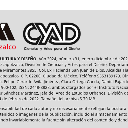
CULTURA Y DISEÑO.
Año 2024, número 31, enero-diciembre de 2024
capotzalco, División de Ciencias y Artes para el Diseño, Departam
 Miramontes 3855, Col. Ex Hacienda San Juan de Dios, Alcaldía Tla
capotzalco, C.P. 02200, Ciudad de México. Teléfono 5553189179. Dir
a, Felipe Gerardo Ávila Jiménez, Clara Ortega García, Daniel Fajar
1900-102, ISSN: 2448-8828, ambos otorgados por el Instituto Nacio
r Sánchez Martínez, Jefa del Área de Estudios Urbanos, División de
14 de febrero de 2022. Tamaño del archivo 5.70 MB.
onsabilidad de cada autor y no necesariamente reflejan la postura d
ntenidos o imágenes de la publicación, incluido el almacenamiento 
ndo invariablemente la fuente sin alteración del contenido y dand