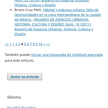
Núm. 23 (2016): Anuario de Espacios Urbanos,
Historia, Cultura y Diseño
Bruno Cruz Petit,
Hábitat y pobreza urbana: falta de
oportunidades en la zona metropolitana de la ciudad
de México
,
ANUARIO DE ESPACIOS URBANOS,
HISTORIA, CULTURA Y DISEÑO: Núm. 18 (2011):
Anuario de Espacios Urbanos, Historia, Cultura y
Diseño
<<
<
1
2
3
4
5
6
7
8
9
10
>
>>
También puede
Iniciar una búsqueda de similitud avanzada
para este artículo.
Enviar un artículo
Idioma
Español (España)