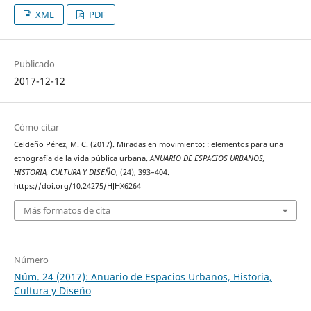
XML
PDF
Publicado
2017-12-12
Cómo citar
Celdeño Pérez, M. C. (2017). Miradas en movimiento: : elementos para una
etnografía de la vida pública urbana.
ANUARIO DE ESPACIOS URBANOS,
HISTORIA, CULTURA Y DISEÑO
, (24), 393–404.
https://doi.org/10.24275/HJHX6264
Más formatos de cita
Número
Núm. 24 (2017): Anuario de Espacios Urbanos, Historia,
Cultura y Diseño