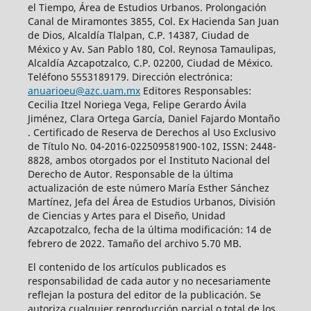
el Tiempo, Área de Estudios Urbanos. Prolongación
Canal de Miramontes 3855, Col. Ex Hacienda San Juan
de Dios, Alcaldía Tlalpan, C.P. 14387, Ciudad de
México y Av. San Pablo 180, Col. Reynosa Tamaulipas,
Alcaldía Azcapotzalco, C.P. 02200, Ciudad de México.
Teléfono 5553189179. Dirección electrónica:
anuarioeu@azc.uam.mx
Editores Responsables:
Cecilia Itzel Noriega Vega, Felipe Gerardo Ávila
Jiménez, Clara Ortega García, Daniel Fajardo Montaño
. Certificado de Reserva de Derechos al Uso Exclusivo
de Título No. 04-2016-022509581900-102, ISSN: 2448-
8828, ambos otorgados por el Instituto Nacional del
Derecho de Autor. Responsable de la última
actualización de este número María Esther Sánchez
Martínez, Jefa del Área de Estudios Urbanos, División
de Ciencias y Artes para el Diseño, Unidad
Azcapotzalco, fecha de la última modificación: 14 de
febrero de 2022. Tamaño del archivo 5.70 MB.
El contenido de los artículos publicados es
responsabilidad de cada autor y no necesariamente
reflejan la postura del editor de la publicación. Se
autoriza cualquier reproducción parcial o total de los