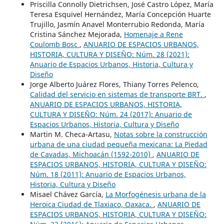
Priscilla Connolly Dietrichsen, José Castro López, María
Teresa Esquivel Hernández, María Concepción Huarte
Trujillo, Jasmín Anavel Monterrubio Redonda, María
Cristina Sánchez Mejorada,
Homenaje a Rene
Coulomb Bosc
,
ANUARIO DE ESPACIOS URBANOS,
HISTORIA, CULTURA Y DISEÑO: Núm. 28 (2021):
Anuario de Espacios Urbanos, Historia, Cultura y
Diseño
Jorge Alberto Juárez Flores, Thiany Torres Pelenco,
Calidad del servicio en sistemas de transporte BRT.
,
ANUARIO DE ESPACIOS URBANOS, HISTORIA,
CULTURA Y DISEÑO: Núm. 24 (2017): Anuario de
Espacios Urbanos, Historia, Cultura y Diseño
Martin M. Checa-Artasu,
Notas sobre la construcción
urbana de una ciudad pequeña mexicana: La Piedad
de Cavadas, Michoacán (1592-2010)
,
ANUARIO DE
ESPACIOS URBANOS, HISTORIA, CULTURA Y DISEÑO:
Núm. 18 (2011): Anuario de Espacios Urbanos,
Historia, Cultura y Diseño
Misael Chávez García,
La Morfogénesis urbana de la
Heroica Ciudad de Tlaxiaco, Oaxaca.
,
ANUARIO DE
ESPACIOS URBANOS, HISTORIA, CULTURA Y DISEÑO: