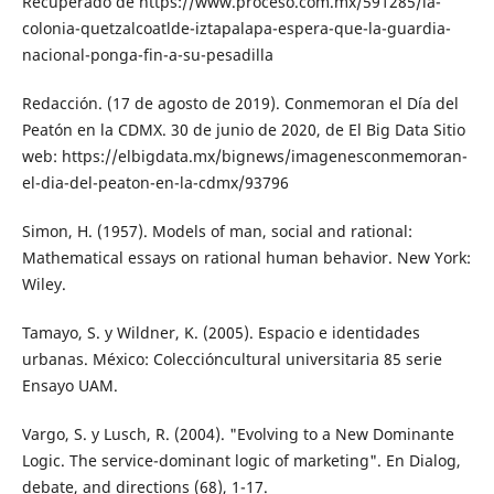
Recuperado de https://www.proceso.com.mx/591285/la-
colonia-quetzalcoatl­de-iztapalapa-espera-que-la-guardia-
na­cional-ponga-fin-a-su-pesadilla
Redacción. (17 de agosto de 2019). Conme­moran el Día del
Peatón en la CDMX. 30 de junio de 2020, de El Big Data Sitio
web: https://elbigdata.mx/bignews/imagenes­conmemoran-
el-dia-del-peaton-en-la-cd­mx/93796
Simon, H. (1957). Models of man, social and rational:
Mathematical essays on rational human behavior. New York:
Wiley.
Tamayo, S. y Wildner, K. (2005). Espacio e identidades
urbanas. México: Coleccióncultural universitaria 85 serie
Ensayo UAM.
Vargo, S. y Lusch, R. (2004). "Evolving to a New Dominante
Logic. The service-dominant lo­gic of marketing". En Dialog,
debate, and directions (68), 1-17.