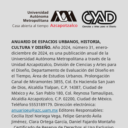
ANUARIO DE ESPACIOS URBANOS, HISTORIA,
CULTURA Y DISEÑO.
Año 2024, número 31, enero-
diciembre de 2024, es una publicación anual de la
Universidad Autónoma Metropolitana a través de la
Unidad Azcapotzalco, División de Ciencias y Artes para
el Diseño, Departamento de Evaluación del Diseño en
el Tiempo, Área de Estudios Urbanos. Prolongación
Canal de Miramontes 3855, Col. Ex Hacienda San Juan
de Dios, Alcaldía Tlalpan, C.P. 14387, Ciudad de
México y Av. San Pablo 180, Col. Reynosa Tamaulipas,
Alcaldía Azcapotzalco, C.P. 02200, Ciudad de México.
Teléfono 5553189179. Dirección electrónica:
anuarioeu@azc.uam.mx
Editores Responsables:
Cecilia Itzel Noriega Vega, Felipe Gerardo Ávila
Jiménez, Clara Ortega García, Daniel Fajardo Montaño
. Certificado de Reserva de Derechos al Uso Exclusivo