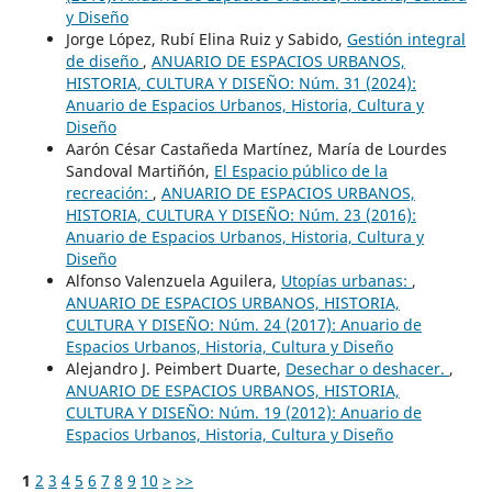
y Diseño
Jorge López, Rubí Elina Ruiz y Sabido,
Gestión integral
de diseño
,
ANUARIO DE ESPACIOS URBANOS,
HISTORIA, CULTURA Y DISEÑO: Núm. 31 (2024):
Anuario de Espacios Urbanos, Historia, Cultura y
Diseño
Aarón César Castañeda Martínez, María de Lourdes
Sandoval Martiñón,
El Espacio público de la
recreación:
,
ANUARIO DE ESPACIOS URBANOS,
HISTORIA, CULTURA Y DISEÑO: Núm. 23 (2016):
Anuario de Espacios Urbanos, Historia, Cultura y
Diseño
Alfonso Valenzuela Aguilera,
Utopías urbanas:
,
ANUARIO DE ESPACIOS URBANOS, HISTORIA,
CULTURA Y DISEÑO: Núm. 24 (2017): Anuario de
Espacios Urbanos, Historia, Cultura y Diseño
Alejandro J. Peimbert Duarte,
Desechar o deshacer.
,
ANUARIO DE ESPACIOS URBANOS, HISTORIA,
CULTURA Y DISEÑO: Núm. 19 (2012): Anuario de
Espacios Urbanos, Historia, Cultura y Diseño
1
2
3
4
5
6
7
8
9
10
>
>>