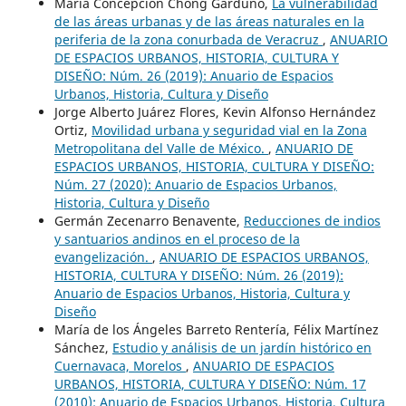
María Concepción Chong Garduño,
La vulnerabilidad
de las áreas urbanas y de las áreas naturales en la
periferia de la zona conurbada de Veracruz
,
ANUARIO
DE ESPACIOS URBANOS, HISTORIA, CULTURA Y
DISEÑO: Núm. 26 (2019): Anuario de Espacios
Urbanos, Historia, Cultura y Diseño
Jorge Alberto Juárez Flores, Kevin Alfonso Hernández
Ortiz,
Movilidad urbana y seguridad vial en la Zona
Metropolitana del Valle de México.
,
ANUARIO DE
ESPACIOS URBANOS, HISTORIA, CULTURA Y DISEÑO:
Núm. 27 (2020): Anuario de Espacios Urbanos,
Historia, Cultura y Diseño
Germán Zecenarro Benavente,
Reducciones de indios
y santuarios andinos en el proceso de la
evangelización.
,
ANUARIO DE ESPACIOS URBANOS,
HISTORIA, CULTURA Y DISEÑO: Núm. 26 (2019):
Anuario de Espacios Urbanos, Historia, Cultura y
Diseño
María de los Ángeles Barreto Rentería, Félix Martínez
Sánchez,
Estudio y análisis de un jardín histórico en
Cuernavaca, Morelos
,
ANUARIO DE ESPACIOS
URBANOS, HISTORIA, CULTURA Y DISEÑO: Núm. 17
(2010): Anuario de Espacios Urbanos, Historia, Cultura