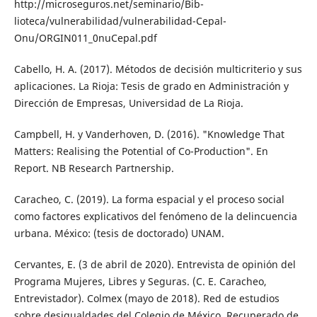
http://microseguros.net/seminario/Bib­
lioteca/vulnerabilidad/vulnerabilidad-Ce­pal-
Onu/ORGIN011_0nuCepal.pdf
Cabello, H. A. (2017). Métodos de decisión multicriterio y sus
aplicaciones. La Rioja: Tesis de grado en Administración y
Direc­ción de Empresas, Universidad de La Rioja.
Campbell, H. y Vanderhoven, D. (2016). "Knowledge That
Matters: Realising the Potential of Co-Production". En
Report. NB Research Partnership.
Caracheo, C. (2019). La forma espacial y el proceso social
como factores explicativos del fenómeno de la delincuencia
urbana. México: (tesis de doctorado) UNAM.
Cervantes, E. (3 de abril de 2020). Entrevista de opinión del
Programa Mujeres, Libres y Seguras. (C. E. Caracheo,
Entrevistador). Colmex (mayo de 2018). Red de estudios
sobre desigualdades del Colegio de México. Re­cuperado de