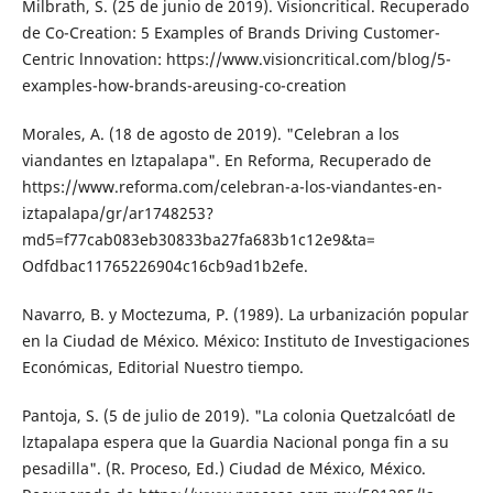
Milbrath, S. (25 de junio de 2019). Visioncriti­cal. Recuperado
de Co-Creation: 5 Exam­ples of Brands Driving Customer-
Centric lnnovation: https://www.visioncritical.com/blog/5-
examples-how-brands-are­using-co-creation
Morales, A. (18 de agosto de 2019). "Celebran a los
viandantes en lztapalapa". En Refor­ma, Recuperado de
https://www.reforma.com/celebran-a-los-viandantes-en-
iztapa­lapa/gr/ar1748253?
md5=f77cab083eb30833ba27fa683b1c12e9&ta=
Odfdbac11765226904c16cb9ad1b2efe.
Navarro, B. y Moctezuma, P. (1989). La urba­nización popular
en la Ciudad de México. México: Instituto de Investigaciones
Econó­micas, Editorial Nuestro tiempo.
Pantoja, S. (5 de julio de 2019). "La colonia Quetzalcóatl de
lztapalapa espera que la Guardia Nacional ponga fin a su
pesadilla". (R. Proceso, Ed.) Ciudad de México, Méxi­co.