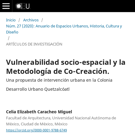
Inicio
/
Archivos
/
Núm. 27 (2020): Anuario de Espacios Urbanos, Historia, Cultura y
Diseño
/
ARTÍCULOS DE INVESTIGACIÓN
Vulnerabilidad socio-espacial y la
Metodología de Co-Creación.
Una propuesta de intervención urbana en la Colonia
Desarrollo Urbano Quetzalcóatl
Celia Elizabeth Caracheo Miguel
Facultad de Arquitectura, Universidad Nacional Autónoma de
México, Ciudad de México, México
https://orcid.org/0000-0001-9788-6749