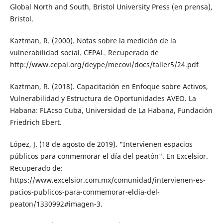
Global North and South, Bristol University Press (en prensa),
Bristol.
Kaztman, R. (2000). Notas sobre la medición de la
vulnerabilidad social. CEPAL. Recupera­do de
http://www.cepal.org/deype/meco­vi/docs/taller5/24.pdf
Kaztman, R. (2018). Capacitación en Enfoque sobre Activos,
Vulnerabilidad y Estructura de Oportunidades AVEO. La
Habana: FLAcso Cuba, Universidad de La Habana, Funda­ción
Friedrich Ebert.
López, J. (18 de agosto de 2019). "Inter­vienen espacios
públicos para conme­morar el día del peatón". En Excelsior.
Recuperado de:
https://www.excelsior.com.mx/comunidad/intervienen-es­
pacios-publicos-para-conmemorar-el­dia-del-
peaton/1330992#imagen-3.