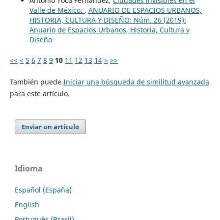
Antonio Toca Fernández,
Ciudades invisibles en el
Valle de México.
,
ANUARIO DE ESPACIOS URBANOS,
HISTORIA, CULTURA Y DISEÑO: Núm. 26 (2019):
Anuario de Espacios Urbanos, Historia, Cultura y
Diseño
<<
<
5
6
7
8
9
10
11
12
13
14
>
>>
También puede
Iniciar una búsqueda de similitud avanzada
para este artículo.
Enviar un artículo
Idioma
Español (España)
English
Português (Brasil)