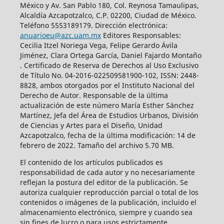
México y Av. San Pablo 180, Col. Reynosa Tamaulipas,
Alcaldía Azcapotzalco, C.P. 02200, Ciudad de México.
Teléfono 5553189179. Dirección electrónica:
anuarioeu@azc.uam.mx
Editores Responsables:
Cecilia Itzel Noriega Vega, Felipe Gerardo Ávila
Jiménez, Clara Ortega García, Daniel Fajardo Montaño
. Certificado de Reserva de Derechos al Uso Exclusivo
de Título No. 04-2016-022509581900-102, ISSN: 2448-
8828, ambos otorgados por el Instituto Nacional del
Derecho de Autor. Responsable de la última
actualización de este número María Esther Sánchez
Martínez, Jefa del Área de Estudios Urbanos, División
de Ciencias y Artes para el Diseño, Unidad
Azcapotzalco, fecha de la última modificación: 14 de
febrero de 2022. Tamaño del archivo 5.70 MB.
El contenido de los artículos publicados es
responsabilidad de cada autor y no necesariamente
reflejan la postura del editor de la publicación. Se
autoriza cualquier reproducción parcial o total de los
contenidos o imágenes de la publicación, incluido el
almacenamiento electrónico, siempre y cuando sea
sin fines de lucro o para usos estrictamente