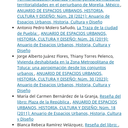
territorialidades en el periurbano de Morelia, México
,
ANUARIO DE ESPACIOS URBANOS, HISTORIA,
CULTURA Y DISEÑO: Núm. 28 (2021): Anuario de
Espacios Urbanos, Historia, Cultura y Diseño
Antonio Pedro Molero Sañudo,
La Traza de la ciudad
de Puebla:
,
ANUARIO DE ESPACIOS URBANOS,
HISTORIA, CULTURA Y DISEÑO: Núm. 26 (2019):
Anuario de Espacios Urbanos, Historia, Cultura y
Diseño
Jorge Alberto Juárez Flores, Thiany Torres Pelenco,
Vivienda deshabitada en la Zona Metropolitana de
Toluca: una aproximación desde los conjuntos
urbanos
,
ANUARIO DE ESPACIOS URBANOS,
HISTORIA, CULTURA Y DISEÑO: Núm. 30 (2023):
Anuario de Espacios Urbanos, Historia, Cultura y
Diseño
María del Carmen Bernárdez de la Granja,
Reseña del
libro: Plaza de la República
,
ANUARIO DE ESPACIOS
URBANOS, HISTORIA, CULTURA Y DISEÑO: Núm. 18
(2011): Anuario de Espacios Urbanos, Historia, Cultura
y Diseño
Blanca Rebeca Ramírez Velázquez,
Reseña del libro:
,