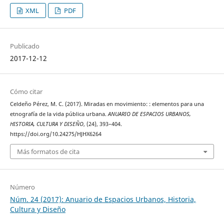
XML
PDF
Publicado
2017-12-12
Cómo citar
Celdeño Pérez, M. C. (2017). Miradas en movimiento: : elementos para una
etnografía de la vida pública urbana.
ANUARIO DE ESPACIOS URBANOS,
HISTORIA, CULTURA Y DISEÑO
, (24), 393–404.
https://doi.org/10.24275/HJHX6264
Más formatos de cita
Número
Núm. 24 (2017): Anuario de Espacios Urbanos, Historia,
Cultura y Diseño