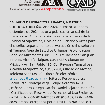
ANUARIO DE ESPACIOS URBANOS, HISTORIA,
CULTURA Y DISEÑO.
Año 2024, número 31, enero-
diciembre de 2024, es una publicación anual de la
Universidad Autónoma Metropolitana a través de la
Unidad Azcapotzalco, División de Ciencias y Artes para
el Diseño, Departamento de Evaluación del Diseño en
el Tiempo, Área de Estudios Urbanos. Prolongación
Canal de Miramontes 3855, Col. Ex Hacienda San Juan
de Dios, Alcaldía Tlalpan, C.P. 14387, Ciudad de
México y Av. San Pablo 180, Col. Reynosa Tamaulipas,
Alcaldía Azcapotzalco, C.P. 02200, Ciudad de México.
Teléfono 5553189179. Dirección electrónica:
anuarioeu@azc.uam.mx
Editores Responsables:
Cecilia Itzel Noriega Vega, Felipe Gerardo Ávila
Jiménez, Clara Ortega García, Daniel Fajardo Montaño
. Certificado de Reserva de Derechos al Uso Exclusivo
de Título No. 04-2016-022509581900-102, ISSN: 2448-
8828, ambos otorgados por el Instituto Nacional del