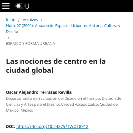
Inicio
/
Archivos
/
Núm. 07 (2000): Anuario de Espacios Urbanos, Historia, Cultura y
Diseño
/
ESPACIO Y FORMA URBANA
Las nociones de centro en la
ciudad global
Oscar Alejandro Terrazas Revilla
Departamento de Evaluación del Diseño en el Tiempo, División de
Ciencias y Artes para el Diseño, Unidad Azcapotzalco, Ciudad de
México, México
DOI:
https://doi.org/10.24275/TWOT8912