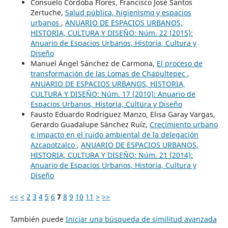
Consuelo Córdoba Flores, Francisco José Santos
Zertuche,
Salud pública, higienismo y espacios
urbanos
,
ANUARIO DE ESPACIOS URBANOS,
HISTORIA, CULTURA Y DISEÑO: Núm. 22 (2015):
Anuario de Espacios Urbanos, Historia, Cultura y
Diseño
Manuel Ángel Sánchez de Carmona,
El proceso de
transformación de las Lomas de Chapultepec
,
ANUARIO DE ESPACIOS URBANOS, HISTORIA,
CULTURA Y DISEÑO: Núm. 17 (2010): Anuario de
Espacios Urbanos, Historia, Cultura y Diseño
Fausto Eduardo Rodríguez Manzo, Elisa Garay Vargas,
Gerardo Guadalupe Sánchez Ruíz,
Crecimiento urbano
e impacto en el ruido ambiental de la delegación
Azcapotzalco
,
ANUARIO DE ESPACIOS URBANOS,
HISTORIA, CULTURA Y DISEÑO: Núm. 21 (2014):
Anuario de Espacios Urbanos, Historia, Cultura y
Diseño
<<
<
2
3
4
5
6
7
8
9
10
11
>
>>
También puede
Iniciar una búsqueda de similitud avanzada