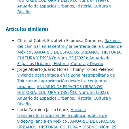
HISTORIA, CULTURA Y DISEÑO: Núm. 04 (1997):
Anuario de Espacios Urbanos, Historia, Cultura y
Diseño
Artículos similares
Christof Göbel, Elizabeth Espinosa Dorantes,
Razones
del caminar en el centro y la periferia de la Ciudad de
México
,
ANUARIO DE ESPACIOS URBANOS, HISTORIA,
CULTURA Y DISEÑO: Núm. 29 (2022): Anuario de
Espacios Urbanos, Historia, Cultura y Diseño
Jorge Alberto Juárez Flores, Thiany Torres Pelenco,
Vivienda deshabitada en la Zona Metropolitana de
Toluca: una aproximación desde los conjuntos
urbanos
,
ANUARIO DE ESPACIOS URBANOS,
HISTORIA, CULTURA Y DISEÑO: Núm. 30 (2023):
Anuario de Espacios Urbanos, Historia, Cultura y
Diseño
Lucía Carmina Jasso López,
Hacia la
transterritorialización de la política pública de
videovigilancia en México
,
ANUARIO DE ESPACIOS
URBANOS, HISTORIA, CULTURA Y DISEÑO: Núm. 25