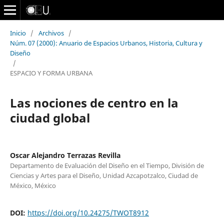
Inicio
/
Archivos
/
Núm. 07 (2000): Anuario de Espacios Urbanos, Historia, Cultura y
Diseño
/
ESPACIO Y FORMA URBANA
Las nociones de centro en la
ciudad global
Oscar Alejandro Terrazas Revilla
Departamento de Evaluación del Diseño en el Tiempo, División de
Ciencias y Artes para el Diseño, Unidad Azcapotzalco, Ciudad de
México, México
DOI:
https://doi.org/10.24275/TWOT8912