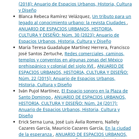
(2018): Anuario de Espacios Urbanos, Historia, Cultura
y Diseño
Blanca Rebeca Ramírez Velázquez,
Un tributo para un
legado al conocimiento urbano: la revista Ciudades
,
ANUARIO DE ESPACIOS URBANOS, HISTORIA,
CULTURA Y DISEÑO: Núm. 30 (2023): Anuario de
Espacios Urbanos, Historia, Cultura y Diseño
María Teresa Guadalupe Martínez Herrera, Francisco
José Santos Zertuche,
Redes comerciales, caminos,
templos y conventos en algunas zonas del México
prehispánico y colonial del siglo XVI
,
ANUARIO DE
ESPACIOS URBANOS, HISTORIA, CULTURA Y DISEÑO:
Núm. 22 (2015): Anuario de Espacios Urbanos,
Historia, Cultura y Diseño
Iván Pujol Martínez,
El Espacio sonoro en la Plaza de
Santo Domingo
,
ANUARIO DE ESPACIOS URBANOS,
HISTORIA, CULTURA Y DISEÑO: Núm. 24 (2017):
Anuario de Espacios Urbanos, Historia, Cultura y
Diseño
Erick Serna Luna, José Luis Ávila Romero, Nallely
Cazares García, Mauricio Cazares García,
En la ciudad
de la esperanza
,
ANUARIO DE ESPACIOS URBANOS,