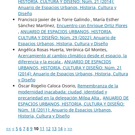
HISTORIA, CULTURA Y DISEÑO: Núm. 21 (2014):
Anuario de Espacios Urbanos, Historia, Cultura y
Diseño
Francisco Javier de la Torre Galindo , María Esther
Sánchez Martínez,
Encuentro con Enrique Ortiz Flores
,
ANUARIO DE ESPACIOS URBANOS, HISTORIA,
CULTURA Y DISEÑO: Núm. 29 (2022): Anuario de
Espacios Urbanos, Historia, Cultura y Diseño
Angélica Rosas Huerta, Verónica Gil Montes,
Acercamiento al cambio climático desde el espacio, la
diferencia y la escala
,
ANUARIO DE ESPACIOS
URBANOS, HISTORIA, CULTURA Y DISEÑO: Núm. 21
(2014): Anuario de Espacios Urbanos, Historia, Cultura
y Diseño
Óscar Rogelio Caloca Osorio,
Remembranza de la
modernidad inacabada: ciudad, identidad y
precariedad en la delegación Milpa Alta
,
ANUARIO DE
ESPACIOS URBANOS, HISTORIA, CULTURA Y DISEÑO:
Núm. 18 (2011): Anuario de Espacios Urbanos,
Historia, Cultura y Diseño
<<
<
5
6
7
8
9
10
11
12
13
14
>
>>