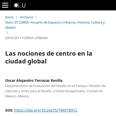
Inicio
/
Archivos
/
Núm. 07 (2000): Anuario de Espacios Urbanos, Historia, Cultura y
Diseño
/
ESPACIO Y FORMA URBANA
Las nociones de centro en la
ciudad global
Oscar Alejandro Terrazas Revilla
Departamento de Evaluación del Diseño en el Tiempo, División de
Ciencias y Artes para el Diseño, Unidad Azcapotzalco, Ciudad de
México, México
DOI:
https://doi.org/10.24275/TWOT8912