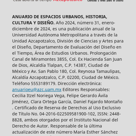
ANUARIO DE ESPACIOS URBANOS, HISTORIA,
CULTURA Y DISEÑO.
Año 2024, número 31, enero-
diciembre de 2024, es una publicación anual de la
Universidad Autónoma Metropolitana a través de la
Unidad Azcapotzalco, División de Ciencias y Artes para
el Diseño, Departamento de Evaluación del Diseño en
el Tiempo, Área de Estudios Urbanos. Prolongación
Canal de Miramontes 3855, Col. Ex Hacienda San Juan
de Dios, Alcaldía Tlalpan, C.P. 14387, Ciudad de
México y Av. San Pablo 180, Col. Reynosa Tamaulipas,
Alcaldía Azcapotzalco, C.P. 02200, Ciudad de México.
Teléfono 5553189179. Dirección electrónica:
anuarioeu@azc.uam.mx
Editores Responsables:
Cecilia Itzel Noriega Vega, Felipe Gerardo Ávila
Jiménez, Clara Ortega García, Daniel Fajardo Montaño
. Certificado de Reserva de Derechos al Uso Exclusivo
de Título No. 04-2016-022509581900-102, ISSN: 2448-
8828, ambos otorgados por el Instituto Nacional del
Derecho de Autor. Responsable de la última
actualización de este número María Esther Sánchez