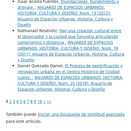
Isaac Acosta Fuentes,
Inundaciones, hundimiento y
drenaje:
,
ANUARIO DE ESPACIOS URBANOS,
HISTORIA, CULTURA Y DISEÑO: Núm. 19 (2012):
Anuario de Espacios Urbanos, Historia, Cultura y
Diseño
Nathanael Reséndiz,
Hay una creación cultural entre
el observador y la ciudad que funciona articulando
compromiso y distancia
,
ANUARIO DE ESPACIOS
URBANOS, HISTORIA, CULTURA Y DISEÑO: Núm. 18
(2011): Anuario de Espacios Urbanos, Historia, Cultura
y Diseño
Daniel Quezada Daniel,
El Proceso de gentrificación y
renovación urbana en el Centro Histórico de Ciudad
Juárez.
,
ANUARIO DE ESPACIOS URBANOS, HISTORIA,
CULTURA Y DISEÑO: Núm. 25 (2018): Anuario de
Espacios Urbanos, Historia, Cultura y Diseño
1
2
3
4
5
6
7
8
9
10
>
>>
También puede
Iniciar una búsqueda de similitud avanzada
para este artículo.