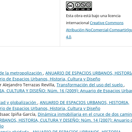
Esta obra está bajo una licencia
internacional
Creative Commons
Atribución-NoComercial-CompartirIg
4.0
.
 de la metropolización
,
ANUARIO DE ESPACIOS URBANOS, HISTORI
o de Espacios Urbanos, Historia, Cultura y Diseño
Alejandro Terrazas Revilla,
Transformación del uso del suelo
,
 CULTURA Y DISEÑO: Núm. 16 (2009): Anuario de Espacios Urba
dad y globalización
,
ANUARIO DE ESPACIOS URBANOS, HISTORIA,
o de Espacios Urbanos, Historia, Cultura y Diseño
Isaac Ipiña García,
Dinámica inmobiliaria en el cruce de dos cami
BANOS, HISTORIA, CULTURA Y DISEÑO: Núm. 14 (2007): Anuario 
ño
iencia olvidada
,
ANUARIO DE ESPACIOS URBANOS, HISTORIA,