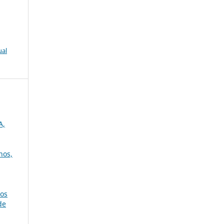
ual
A,
nos,
nos
de