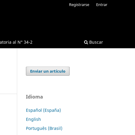
Registrarse
Entrar
toria al N° 34-2
Buscar
Enviar un artículo
Idioma
Español (España)
English
Português (Brasil)