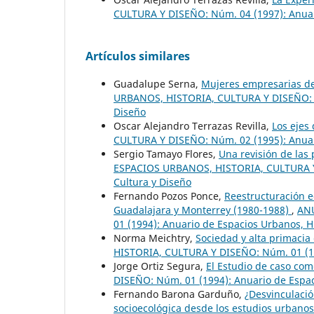
CULTURA Y DISEÑO: Núm. 04 (1997): Anuari
Artículos similares
Guadalupe Serna,
Mujeres empresarias de 
URBANOS, HISTORIA, CULTURA Y DISEÑO: Nú
Diseño
Oscar Alejandro Terrazas Revilla,
Los ejes
CULTURA Y DISEÑO: Núm. 02 (1995): Anuari
Sergio Tamayo Flores,
Una revisión de las 
ESPACIOS URBANOS, HISTORIA, CULTURA Y D
Cultura y Diseño
Fernando Pozos Ponce,
Reestructuración e
Guadalajara y Monterrey (1980-1988)
,
ANU
01 (1994): Anuario de Espacios Urbanos, Hi
Norma Meichtry,
Sociedad y alta primacia
HISTORIA, CULTURA Y DISEÑO: Núm. 01 (199
Jorge Ortiz Segura,
El Estudio de caso co
DISEÑO: Núm. 01 (1994): Anuario de Espaci
Fernando Barona Garduño,
¿Desvinculació
socioecológica desde los estudios urbano