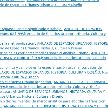
o de Espacios Urbanos, Historia, Cultura y Diseño
Aguascalientes: significado y trabajo
,
ANUARIO DE ESPACIOS
m. 02 (1995): Anuario de Espacios Urbanos, Historia, Cultura y
 de la metropolización
,
ANUARIO DE ESPACIOS URBANOS, HISTORI
o de Espacios Urbanos, Historia, Cultura y Diseño
principales corrientes teóricas sobre el análisis urbano
,
ANUARIO 
ISEÑO: Núm. 01 (1994): Anuario de Espacios Urbanos, Historia,
conomica y cambios en la especialización urbana. Los casos de
ARIO DE ESPACIOS URBANOS, HISTORIA, CULTURA Y DISEÑO: Nú
storia, Cultura y Diseño
 en el sistema urbano argentino
,
ANUARIO DE ESPACIOS URBANOS
4): Anuario de Espacios Urbanos, Historia, Cultura y Diseño
mo caso
,
ANUARIO DE ESPACIOS URBANOS, HISTORIA, CULTURA Y
os Urbanos, Historia, Cultura y Diseño
n o decrecimiento? Un marco analítico para abordar la transición
s.
,
ANUARIO DE ESPACIOS URBANOS, HISTORIA, CULTURA Y DISEÑ