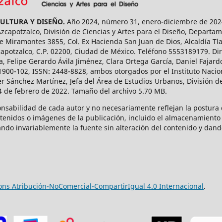
CULTURA Y DISEÑO.
Año 2024, número 31, enero-diciembre de 2024
capotzalco, División de Ciencias y Artes para el Diseño, Departam
 Miramontes 3855, Col. Ex Hacienda San Juan de Dios, Alcaldía Tla
capotzalco, C.P. 02200, Ciudad de México. Teléfono 5553189179. Dir
a, Felipe Gerardo Ávila Jiménez, Clara Ortega García, Daniel Fajar
1900-102, ISSN: 2448-8828, ambos otorgados por el Instituto Nacio
r Sánchez Martínez, Jefa del Área de Estudios Urbanos, División de
14 de febrero de 2022. Tamaño del archivo 5.70 MB.
onsabilidad de cada autor y no necesariamente reflejan la postura d
ntenidos o imágenes de la publicación, incluido el almacenamiento 
ndo invariablemente la fuente sin alteración del contenido y dand
ns Atribución-NoComercial-CompartirIgual 4.0 Internacional
.