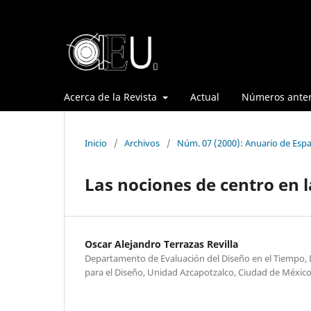
Acerca de la Revista
Actual
Números anter
Inicio
/
Archivos
/
Núm. 07 (2000): Anuario de Espa
Las nociones de centro en l
Oscar Alejandro Terrazas Revilla
Departamento de Evaluación del Diseño en el Tiempo, D
para el Diseño, Unidad Azcapotzalco, Ciudad de Méxic