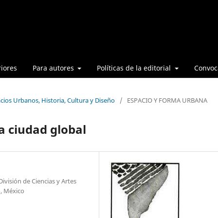
iores
Para autores
Políticas de la editorial
Convoca
cios Urbanos, Historia, Cultura y Diseño
/
ESPACIO Y FORMA URBANA
a ciudad global
ivisión de Ciencias y Artes
o, México