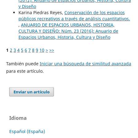
(2012): Anuario de Espacios Urbanos, Historia, Cultura
y Diseño
Karina Piedras Reyes,
Conservación de los espacios
públicos recreativos a través de análisis cuantitativos.
,
ANUARIO DE ESPACIOS URBANOS, HISTORIA,
CULTURA Y DISEÑO: Núm. 23 (2016): Anuario de
Espacios Urbanos, Historia, Cultura y Diseño
1
2
3
4
5
6
7
8
9
10
>
>>
También puede
Iniciar una búsqueda de similitud avanzada
para este artículo.
Enviar un artículo
Idioma
Español (España)