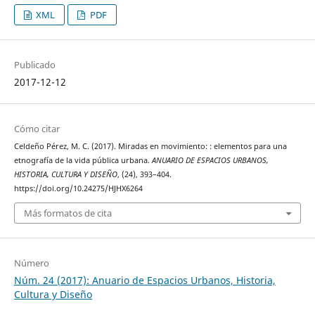
XML
PDF
Publicado
2017-12-12
Cómo citar
Celdeño Pérez, M. C. (2017). Miradas en movimiento: : elementos para una
etnografía de la vida pública urbana.
ANUARIO DE ESPACIOS URBANOS,
HISTORIA, CULTURA Y DISEÑO
, (24), 393–404.
https://doi.org/10.24275/HJHX6264
Más formatos de cita
Número
Núm. 24 (2017): Anuario de Espacios Urbanos, Historia,
Cultura y Diseño