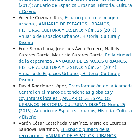
(2017): Anuario de Espacios Urbanos, Historia, Cultura
y Diseño
Vicente Guzmán Ríos,
Espacio público e imagen
urbana.
,
ANUARIO DE ESPACIOS URBANOS,
HISTORIA, CULTURA Y DISEÑO: Núm. 25 (2018):
Anuario de Espacios Urbanos, Historia, Cultura y
Diseño
Erick Serna Luna, José Luis Ávila Romero, Nallely
Cazares García, Mauricio Cazares García,
En la ciudad
de la esperanza
,
ANUARIO DE ESPACIOS URBANOS,
HISTORIA, CULTURA Y DISEÑO: Núm. 21 (2014):
Anuario de Espacios Urbanos, Historia, Cultura y
Diseño
David Rodríguez López,
Transformación de la Alameda
Central en el marco de tendencias globales y
coyunturas locales.
,
ANUARIO DE ESPACIOS
URBANOS, HISTORIA, CULTURA Y DISEÑO: Núm. 25
(2018): Anuario de Espacios Urbanos, Historia, Cultura
y Diseño
Aarón César Castañeda Martínez, María de Lourdes
Sandoval Martiñón,
El Espacio público de la
recreación:
,
ANUARIO DE ESPACIOS URBANOS,