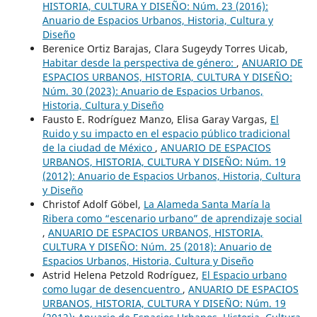
HISTORIA, CULTURA Y DISEÑO: Núm. 23 (2016):
Anuario de Espacios Urbanos, Historia, Cultura y
Diseño
Berenice Ortiz Barajas, Clara Sugeydy Torres Uicab,
Habitar desde la perspectiva de género:
,
ANUARIO DE
ESPACIOS URBANOS, HISTORIA, CULTURA Y DISEÑO:
Núm. 30 (2023): Anuario de Espacios Urbanos,
Historia, Cultura y Diseño
Fausto E. Rodríguez Manzo, Elisa Garay Vargas,
El
Ruido y su impacto en el espacio público tradicional
de la ciudad de México
,
ANUARIO DE ESPACIOS
URBANOS, HISTORIA, CULTURA Y DISEÑO: Núm. 19
(2012): Anuario de Espacios Urbanos, Historia, Cultura
y Diseño
Christof Adolf Göbel,
La Alameda Santa María la
Ribera como “escenario urbano” de aprendizaje social
,
ANUARIO DE ESPACIOS URBANOS, HISTORIA,
CULTURA Y DISEÑO: Núm. 25 (2018): Anuario de
Espacios Urbanos, Historia, Cultura y Diseño
Astrid Helena Petzold Rodríguez,
El Espacio urbano
como lugar de desencuentro
,
ANUARIO DE ESPACIOS
URBANOS, HISTORIA, CULTURA Y DISEÑO: Núm. 19