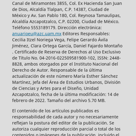
Canal de Miramontes 3855, Col. Ex Hacienda San Juan
de Dios, Alcaldía Tlalpan, C.P. 14387, Ciudad de
México y Av. San Pablo 180, Col. Reynosa Tamaulipas,
Alcaldía Azcapotzalco, C.P. 02200, Ciudad de México.
Teléfono 5553189179. Dirección electrónica:
anuarioeu@azc.uam.mx
Editores Responsables:
Cecilia Itzel Noriega Vega, Felipe Gerardo Ávila
Jiménez, Clara Ortega García, Daniel Fajardo Montaño
. Certificado de Reserva de Derechos al Uso Exclusivo
de Título No. 04-2016-022509581900-102, ISSN: 2448-
8828, ambos otorgados por el Instituto Nacional del
Derecho de Autor. Responsable de la última
actualización de este número María Esther Sánchez
Martínez, Jefa del Área de Estudios Urbanos, División
de Ciencias y Artes para el Diseño, Unidad
Azcapotzalco, fecha de la última modificación: 14 de
febrero de 2022. Tamaño del archivo 5.70 MB.
El contenido de los artículos publicados es
responsabilidad de cada autor y no necesariamente
reflejan la postura del editor de la publicación. Se
autoriza cualquier reproducción parcial o total de los
contenidos o imágenes de la publicación, incluido el