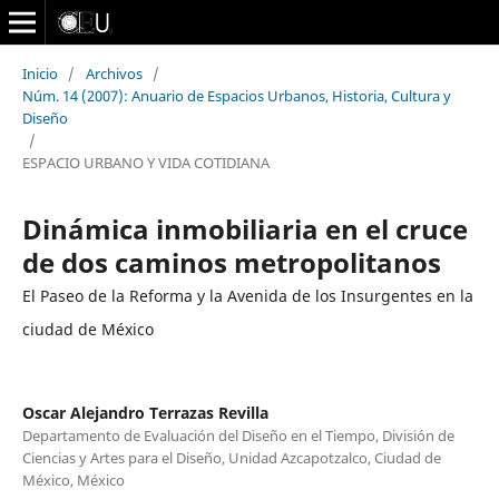
Inicio
/
Archivos
/
Núm. 14 (2007): Anuario de Espacios Urbanos, Historia, Cultura y
Diseño
/
ESPACIO URBANO Y VIDA COTIDIANA
Dinámica inmobiliaria en el cruce
de dos caminos metropolitanos
El Paseo de la Reforma y la Avenida de los Insurgentes en la
ciudad de México
Oscar Alejandro Terrazas Revilla
Departamento de Evaluación del Diseño en el Tiempo, División de
Ciencias y Artes para el Diseño, Unidad Azcapotzalco, Ciudad de
México, México