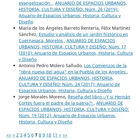
evangelización.
,
ANUARIO DE ESPACIOS URBANOS,
HISTORIA, CULTURA Y DISEÑO: Núm. 26 (2019):
Anuario de Espacios Urbanos, Historia, Cultura y
Diseño
María de los Ángeles Barreto Rentería, Félix Martínez
Sánchez,
Estudio y análisis de un jardín histórico en
Cuernavaca, Morelos
,
ANUARIO DE ESPACIOS
URBANOS, HISTORIA, CULTURA Y DISEÑO: Núm. 17
(2010): Anuario de Espacios Urbanos, Historia, Cultura
y Diseño
Antonio Pedro Molero Sañudo,
Los Comienzos de la
"obra nueva del agua" en la Puebla de los Angeles
,
ANUARIO DE ESPACIOS URBANOS, HISTORIA,
CULTURA Y DISEÑO: Núm. 24 (2017): Anuario de
Espacios Urbanos, Historia, Cultura y Diseño
Jorge Morales Moreno,
Reseña del libro ¡¿Y si Hernán
Cortés fuera el padre de la patria?!
,
ANUARIO DE
ESPACIOS URBANOS, HISTORIA, CULTURA Y DISEÑO:
Núm. 19 (2012): Anuario de Espacios Urbanos,
Historia, Cultura y Diseño
<<
<
2
3
4
5
6
7
8
9
10
11
>
>>