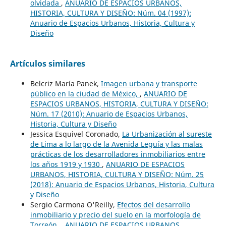
olvidada
,
ANUARIO DE ESPACIOS URBANOS,
HISTORIA, CULTURA Y DISEÑO: Núm. 04 (1997):
Anuario de Espacios Urbanos, Historia, Cultura y
Diseño
Artículos similares
Belcriz María Panek,
Imagen urbana y transporte
público en la ciudad de México,
,
ANUARIO DE
ESPACIOS URBANOS, HISTORIA, CULTURA Y DISEÑO:
Núm. 17 (2010): Anuario de Espacios Urbanos,
Historia, Cultura y Diseño
Jessica Esquivel Coronado,
La Urbanización al sureste
de Lima a lo largo de la Avenida Leguía y las malas
prácticas de los desarrolladores inmobiliarios entre
los años 1919 y 1930
,
ANUARIO DE ESPACIOS
URBANOS, HISTORIA, CULTURA Y DISEÑO: Núm. 25
(2018): Anuario de Espacios Urbanos, Historia, Cultura
y Diseño
Sergio Carmona O'Reilly,
Efectos del desarrollo
inmobiliario y precio del suelo en la morfología de
Torreón.
,
ANUARIO DE ESPACIOS URBANOS,