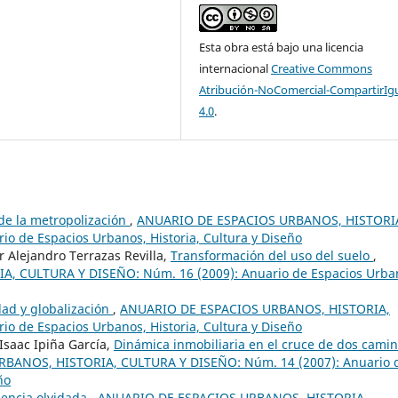
Esta obra está bajo una licencia
internacional
Creative Commons
Atribución-NoComercial-CompartirIg
4.0
.
 de la metropolización
,
ANUARIO DE ESPACIOS URBANOS, HISTORI
o de Espacios Urbanos, Historia, Cultura y Diseño
Alejandro Terrazas Revilla,
Transformación del uso del suelo
,
 CULTURA Y DISEÑO: Núm. 16 (2009): Anuario de Espacios Urba
dad y globalización
,
ANUARIO DE ESPACIOS URBANOS, HISTORIA,
o de Espacios Urbanos, Historia, Cultura y Diseño
Isaac Ipiña García,
Dinámica inmobiliaria en el cruce de dos cami
BANOS, HISTORIA, CULTURA Y DISEÑO: Núm. 14 (2007): Anuario 
ño
iencia olvidada
,
ANUARIO DE ESPACIOS URBANOS, HISTORIA,