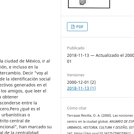
PDF
Publicado
2018-11-13 — Actualizado el 200
la ciudad de México, ir al
01
ión, e incluso en la
ntercambio. Decir "voy al
Versiones
e la identificación social
2000-12-01 (2)
ectivos generados en el
2018-11-13 (1)
 los amigos, que leer el
u obtener
esconderse entre la
Cómo citar
cero.Pero ¿qué es el
 urbanísticas o
Terrazas Revilla, O. A. (2000). Las nociones
trito central de
centro en la ciudad global.
ANUARIO DE ES
funcional", han marcado su
URBANOS, HISTORIA, CULTURA Y DISEÑO
, (0
al de la centralidad
142. https://doi.org/10.24275/TWOT8912