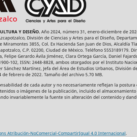
CULTURA Y DISEÑO.
Año 2024, número 31, enero-diciembre de 2024
capotzalco, División de Ciencias y Artes para el Diseño, Departam
 Miramontes 3855, Col. Ex Hacienda San Juan de Dios, Alcaldía Tla
capotzalco, C.P. 02200, Ciudad de México. Teléfono 5553189179. Dir
a, Felipe Gerardo Ávila Jiménez, Clara Ortega García, Daniel Fajar
1900-102, ISSN: 2448-8828, ambos otorgados por el Instituto Nacio
r Sánchez Martínez, Jefa del Área de Estudios Urbanos, División de
14 de febrero de 2022. Tamaño del archivo 5.70 MB.
onsabilidad de cada autor y no necesariamente reflejan la postura d
ntenidos o imágenes de la publicación, incluido el almacenamiento 
ndo invariablemente la fuente sin alteración del contenido y dand
ns Atribución-NoComercial-CompartirIgual 4.0 Internacional
.