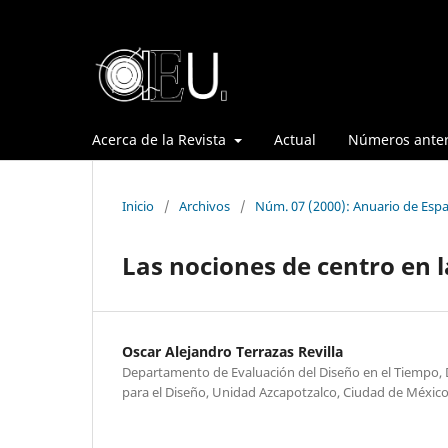
Acerca de la Revista
Actual
Números anter
Inicio
/
Archivos
/
Núm. 07 (2000): Anuario de Espa
Las nociones de centro en l
Oscar Alejandro Terrazas Revilla
Departamento de Evaluación del Diseño en el Tiempo, D
para el Diseño, Unidad Azcapotzalco, Ciudad de Méxic