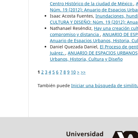
Centro Histórico de la ciudad de México
,
Núm. 19 (2012): Anuario de Espacios Urban
Isaac Acosta Fuentes,
Inundaciones, hund
CULTURA Y DISEÑO: Núm. 19 (2012): Anuari
Nathanael Reséndiz,
Hay una creación cul
compromiso y distancia
,
ANUARIO DE ESP
Anuario de Espacios Urbanos, Historia, Cu
Daniel Quezada Daniel,
El Proceso de gent
Juárez.
,
ANUARIO DE ESPACIOS URBANOS, H
Urbanos, Historia, Cultura y Diseño
1
2
3
4
5
6
7
8
9
10
>
>>
También puede
Iniciar una búsqueda de simili