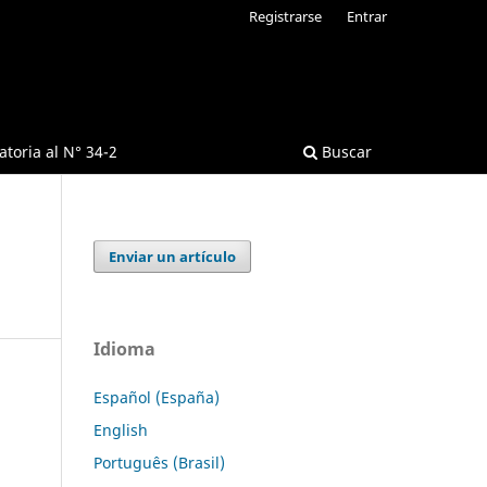
Registrarse
Entrar
toria al N° 34-2
Buscar
Enviar un artículo
Idioma
Español (España)
English
Português (Brasil)