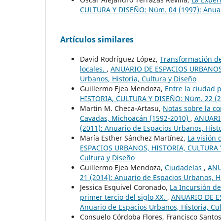
CULTURA Y DISEÑO: Núm. 04 (1997): Anuari
Artículos similares
David Rodríguez López,
Transformación de
locales.
,
ANUARIO DE ESPACIOS URBANOS, 
Urbanos, Historia, Cultura y Diseño
Guillermo Ejea Mendoza,
Entre la ciudad 
HISTORIA, CULTURA Y DISEÑO: Núm. 22 (201
Martin M. Checa-Artasu,
Notas sobre la c
Cavadas, Michoacán (1592-2010)
,
ANUARI
(2011): Anuario de Espacios Urbanos, Histo
María Esther Sánchez Martínez,
La visión 
ESPACIOS URBANOS, HISTORIA, CULTURA Y D
Cultura y Diseño
Guillermo Ejea Mendoza,
Ciudadelas
,
ANU
21 (2014): Anuario de Espacios Urbanos, Hi
Jessica Esquivel Coronado,
La Incursión d
primer tercio del siglo XX.
,
ANUARIO DE ES
Anuario de Espacios Urbanos, Historia, Cu
Consuelo Córdoba Flores, Francisco Santo