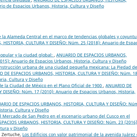
o de Espacios Urbanos, Historia, Cultura y Diseño
 la Alameda Central en el marco de tendencias globales y coyuntu
HISTORIA, CULTURA Y DISEÑO: Núm. 25 (2018): Anuario de Espac
popular y la ciudad global:
,
ANUARIO DE ESPACIOS URBANOS,
5): Anuario de Espacios Urbanos, Historia, Cultura y Diseño
onstrucción urbana de una ciudad pequeña mexicana: La Piedad d
O DE ESPACIOS URBANOS, HISTORIA, CULTURA Y DISEÑO: Núm. 1
ria, Cultura y Diseño
de la Ciudad de México en el Plano Oficial de 1900
,
ANUARIO DE
ISEÑO: Núm. 17 (2010): Anuario de Espacios Urbanos, Historia,
ARIO DE ESPACIOS URBANOS, HISTORIA, CULTURA Y DISEÑO: Nú
storia, Cultura y Diseño
el Mercado de San Pedro en el escenario urbano del Cusco en el
PACIOS URBANOS, HISTORIA, CULTURA Y DISEÑO: Núm. 23 (2016)
ltura y Diseño
s Zertuche,
Los Edificios con valor patrimonial de la avenida Juárez 