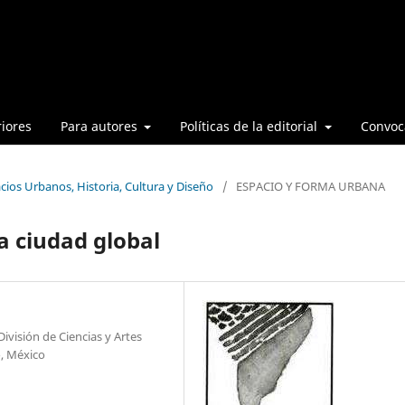
iores
Para autores
Políticas de la editorial
Convoca
cios Urbanos, Historia, Cultura y Diseño
/
ESPACIO Y FORMA URBANA
a ciudad global
ivisión de Ciencias y Artes
o, México