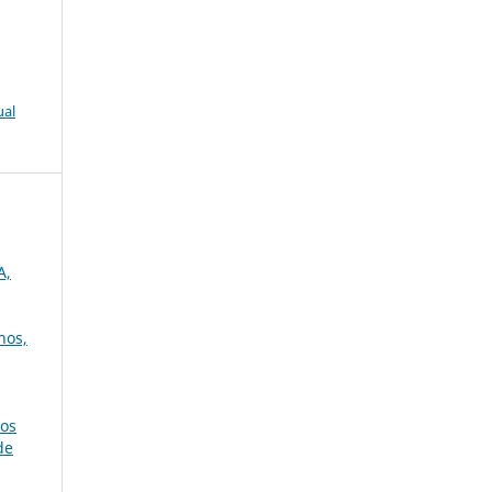
ual
A,
nos,
nos
de