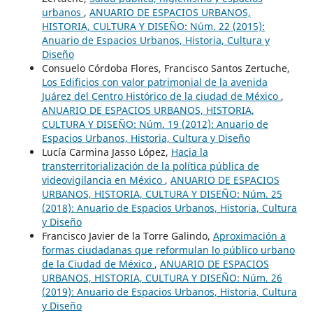
urbanos
,
ANUARIO DE ESPACIOS URBANOS,
HISTORIA, CULTURA Y DISEÑO: Núm. 22 (2015):
Anuario de Espacios Urbanos, Historia, Cultura y
Diseño
Consuelo Córdoba Flores, Francisco Santos Zertuche,
Los Edificios con valor patrimonial de la avenida
Juárez del Centro Histórico de la ciudad de México
,
ANUARIO DE ESPACIOS URBANOS, HISTORIA,
CULTURA Y DISEÑO: Núm. 19 (2012): Anuario de
Espacios Urbanos, Historia, Cultura y Diseño
Lucía Carmina Jasso López,
Hacia la
transterritorialización de la política pública de
videovigilancia en México
,
ANUARIO DE ESPACIOS
URBANOS, HISTORIA, CULTURA Y DISEÑO: Núm. 25
(2018): Anuario de Espacios Urbanos, Historia, Cultura
y Diseño
Francisco Javier de la Torre Galindo,
Aproximación a
formas ciudadanas que reformulan lo público urbano
de la Ciudad de México
,
ANUARIO DE ESPACIOS
URBANOS, HISTORIA, CULTURA Y DISEÑO: Núm. 26
(2019): Anuario de Espacios Urbanos, Historia, Cultura
y Diseño