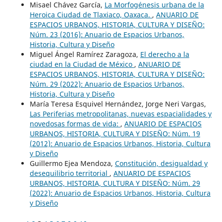
Misael Chávez García,
La Morfogénesis urbana de la
Heroica Ciudad de Tlaxiaco, Oaxaca.
,
ANUARIO DE
ESPACIOS URBANOS, HISTORIA, CULTURA Y DISEÑO:
Núm. 23 (2016): Anuario de Espacios Urbanos,
Historia, Cultura y Diseño
Miguel Ángel Ramírez Zaragoza,
El derecho a la
ciudad en la Ciudad de México
,
ANUARIO DE
ESPACIOS URBANOS, HISTORIA, CULTURA Y DISEÑO:
Núm. 29 (2022): Anuario de Espacios Urbanos,
Historia, Cultura y Diseño
María Teresa Esquivel Hernández, Jorge Neri Vargas,
Las Periferias metropolitanas, nuevas espacialidades y
novedosas formas de vida:
,
ANUARIO DE ESPACIOS
URBANOS, HISTORIA, CULTURA Y DISEÑO: Núm. 19
(2012): Anuario de Espacios Urbanos, Historia, Cultura
y Diseño
Guillermo Ejea Mendoza,
Constitución, desigualdad y
desequilibrio territorial
,
ANUARIO DE ESPACIOS
URBANOS, HISTORIA, CULTURA Y DISEÑO: Núm. 29
(2022): Anuario de Espacios Urbanos, Historia, Cultura
y Diseño