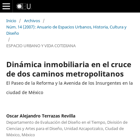
Inicio
/
Archivos
/
Núm. 14 (2007): Anuario de Espacios Urbanos, Historia, Cultura y
Diseño
/
ESPACIO URBANO Y VIDA COTIDIANA
Dinámica inmobiliaria en el cruce
de dos caminos metropolitanos
El Paseo de la Reforma y la Avenida de los Insurgentes en la
ciudad de México
Oscar Alejandro Terrazas Revilla
Departamento de Evaluación del Diseño en el Tiempo, División de
Ciencias y Artes para el Diseño, Unidad Azcapotzalco, Ciudad de
México, México