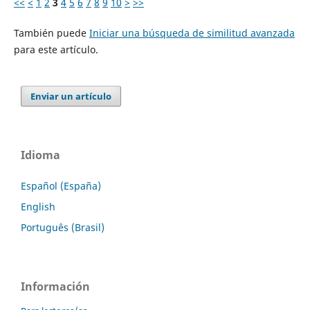
<<
<
1
2
3
4
5
6
7
8
9
10
>
>>
También puede
Iniciar una búsqueda de similitud avanzada
para este artículo.
Enviar un artículo
Idioma
Español (España)
English
Português (Brasil)
Información