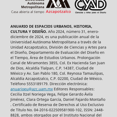
ANUARIO DE ESPACIOS URBANOS, HISTORIA,
CULTURA Y DISEÑO.
Año 2024, número 31, enero-
diciembre de 2024, es una publicación anual de la
Universidad Autónoma Metropolitana a través de la
Unidad Azcapotzalco, División de Ciencias y Artes para
el Diseño, Departamento de Evaluación del Diseño en
el Tiempo, Área de Estudios Urbanos. Prolongación
Canal de Miramontes 3855, Col. Ex Hacienda San Juan
de Dios, Alcaldía Tlalpan, C.P. 14387, Ciudad de
México y Av. San Pablo 180, Col. Reynosa Tamaulipas,
Alcaldía Azcapotzalco, C.P. 02200, Ciudad de México.
Teléfono 5553189179. Dirección electrónica:
anuarioeu@azc.uam.mx
Editores Responsables:
Cecilia Itzel Noriega Vega, Felipe Gerardo Ávila
Jiménez, Clara Ortega García, Daniel Fajardo Montaño
. Certificado de Reserva de Derechos al Uso Exclusivo
de Título No. 04-2016-022509581900-102, ISSN: 2448-
8828, ambos otorgados por el Instituto Nacional del