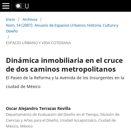
Inicio
/
Archivos
/
Núm. 14 (2007): Anuario de Espacios Urbanos, Historia, Cultura y
Diseño
/
ESPACIO URBANO Y VIDA COTIDIANA
Dinámica inmobiliaria en el cruce
de dos caminos metropolitanos
El Paseo de la Reforma y la Avenida de los Insurgentes en la
ciudad de México
Oscar Alejandro Terrazas Revilla
Departamento de Evaluación del Diseño en el Tiempo, División de
Ciencias y Artes para el Diseño, Unidad Azcapotzalco, Ciudad de
México, México