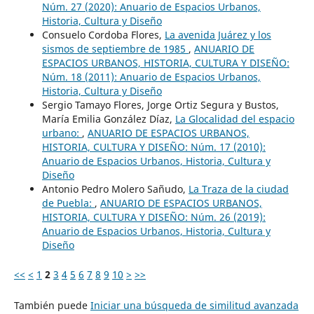
Núm. 27 (2020): Anuario de Espacios Urbanos,
Historia, Cultura y Diseño
Consuelo Cordoba Flores,
La avenida Juárez y los
sismos de septiembre de 1985
,
ANUARIO DE
ESPACIOS URBANOS, HISTORIA, CULTURA Y DISEÑO:
Núm. 18 (2011): Anuario de Espacios Urbanos,
Historia, Cultura y Diseño
Sergio Tamayo Flores, Jorge Ortiz Segura y Bustos,
María Emilia González Díaz,
La Glocalidad del espacio
urbano:
,
ANUARIO DE ESPACIOS URBANOS,
HISTORIA, CULTURA Y DISEÑO: Núm. 17 (2010):
Anuario de Espacios Urbanos, Historia, Cultura y
Diseño
Antonio Pedro Molero Sañudo,
La Traza de la ciudad
de Puebla:
,
ANUARIO DE ESPACIOS URBANOS,
HISTORIA, CULTURA Y DISEÑO: Núm. 26 (2019):
Anuario de Espacios Urbanos, Historia, Cultura y
Diseño
<<
<
1
2
3
4
5
6
7
8
9
10
>
>>
También puede
Iniciar una búsqueda de similitud avanzada