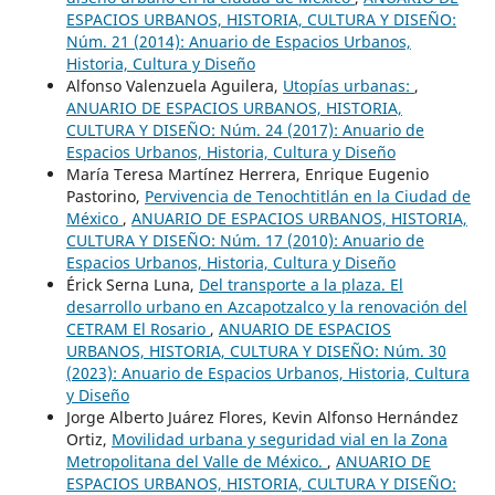
ESPACIOS URBANOS, HISTORIA, CULTURA Y DISEÑO:
Núm. 21 (2014): Anuario de Espacios Urbanos,
Historia, Cultura y Diseño
Alfonso Valenzuela Aguilera,
Utopías urbanas:
,
ANUARIO DE ESPACIOS URBANOS, HISTORIA,
CULTURA Y DISEÑO: Núm. 24 (2017): Anuario de
Espacios Urbanos, Historia, Cultura y Diseño
María Teresa Martínez Herrera, Enrique Eugenio
Pastorino,
Pervivencia de Tenochtitlán en la Ciudad de
México
,
ANUARIO DE ESPACIOS URBANOS, HISTORIA,
CULTURA Y DISEÑO: Núm. 17 (2010): Anuario de
Espacios Urbanos, Historia, Cultura y Diseño
Érick Serna Luna,
Del transporte a la plaza. El
desarrollo urbano en Azcapotzalco y la renovación del
CETRAM El Rosario
,
ANUARIO DE ESPACIOS
URBANOS, HISTORIA, CULTURA Y DISEÑO: Núm. 30
(2023): Anuario de Espacios Urbanos, Historia, Cultura
y Diseño
Jorge Alberto Juárez Flores, Kevin Alfonso Hernández
Ortiz,
Movilidad urbana y seguridad vial en la Zona
Metropolitana del Valle de México.
,
ANUARIO DE
ESPACIOS URBANOS, HISTORIA, CULTURA Y DISEÑO: