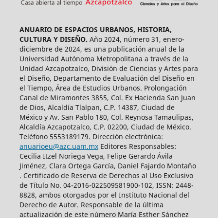
ANUARIO DE ESPACIOS URBANOS, HISTORIA,
CULTURA Y DISEÑO.
Año 2024, número 31, enero-
diciembre de 2024, es una publicación anual de la
Universidad Autónoma Metropolitana a través de la
Unidad Azcapotzalco, División de Ciencias y Artes para
el Diseño, Departamento de Evaluación del Diseño en
el Tiempo, Área de Estudios Urbanos. Prolongación
Canal de Miramontes 3855, Col. Ex Hacienda San Juan
de Dios, Alcaldía Tlalpan, C.P. 14387, Ciudad de
México y Av. San Pablo 180, Col. Reynosa Tamaulipas,
Alcaldía Azcapotzalco, C.P. 02200, Ciudad de México.
Teléfono 5553189179. Dirección electrónica:
anuarioeu@azc.uam.mx
Editores Responsables:
Cecilia Itzel Noriega Vega, Felipe Gerardo Ávila
Jiménez, Clara Ortega García, Daniel Fajardo Montaño
. Certificado de Reserva de Derechos al Uso Exclusivo
de Título No. 04-2016-022509581900-102, ISSN: 2448-
8828, ambos otorgados por el Instituto Nacional del
Derecho de Autor. Responsable de la última
actualización de este número María Esther Sánchez