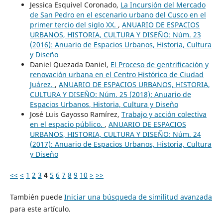
Jessica Esquivel Coronado,
La Incursión del Mercado
de San Pedro en el escenario urbano del Cusco en el
primer tercio del siglo XX.
,
ANUARIO DE ESPACIOS
URBANOS, HISTORIA, CULTURA Y DISEÑO: Núm. 23
(2016): Anuario de Espacios Urbanos, Historia, Cultura
y Diseño
Daniel Quezada Daniel,
El Proceso de gentrificación y
renovación urbana en el Centro Histórico de Ciudad
Juárez.
,
ANUARIO DE ESPACIOS URBANOS, HISTORIA,
CULTURA Y DISEÑO: Núm. 25 (2018): Anuario de
Espacios Urbanos, Historia, Cultura y Diseño
José Luis Gayosso Ramírez,
Trabajo y acción colectiva
en el espacio público.
,
ANUARIO DE ESPACIOS
URBANOS, HISTORIA, CULTURA Y DISEÑO: Núm. 24
(2017): Anuario de Espacios Urbanos, Historia, Cultura
y Diseño
<<
<
1
2
3
4
5
6
7
8
9
10
>
>>
También puede
Iniciar una búsqueda de similitud avanzada
para este artículo.