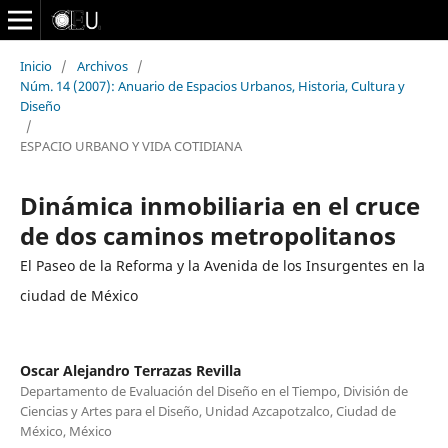
Inicio
/
Archivos
/
Núm. 14 (2007): Anuario de Espacios Urbanos, Historia, Cultura y
Diseño
/
ESPACIO URBANO Y VIDA COTIDIANA
Dinámica inmobiliaria en el cruce
de dos caminos metropolitanos
El Paseo de la Reforma y la Avenida de los Insurgentes en la
ciudad de México
Oscar Alejandro Terrazas Revilla
Departamento de Evaluación del Diseño en el Tiempo, División de
Ciencias y Artes para el Diseño, Unidad Azcapotzalco, Ciudad de
México, México