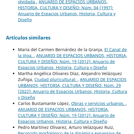
olvidada
,
ANUARIO DE ESPACIOS URBANOS,
HISTORIA, CULTURA Y DISEÑO: Núm. 04 (1997):
Anuario de Espacios Urbanos, Historia, Cultura y
Diseño
Artículos similares
María del Carmen Bernárdez de la Granja,
El Canal de
la Viga.
,
ANUARIO DE ESPACIOS URBANOS, HISTORIA,
CULTURA Y DISEÑO: Núm. 19 (2012): Anuario de
Espacios Urbanos, Historia, Cultura y Diseño
Martha Angélica Olivares Díaz, Alejandro Velázquez
Zuñiga,
Ciudad pluricultural:
,
ANUARIO DE ESPACIOS
URBANOS, HISTORIA, CULTURA Y DISEÑO: Núm. 29
(2022): Anuario de Espacios Urbanos, Historia, Cultura
y Diseño
Carlos Bustamante López,
Obras y servicios urbanos.
,
ANUARIO DE ESPACIOS URBANOS, HISTORIA,
CULTURA Y DISEÑO: Núm. 19 (2012): Anuario de
Espacios Urbanos, Historia, Cultura y Diseño
Pedro Martínez Olivarez, Arturo Velázquez Ruiz,
Recorrido morfológico de la dinámica expansiva de