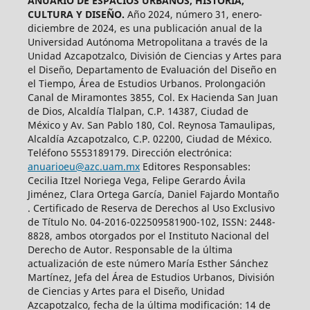
ANUARIO DE ESPACIOS URBANOS, HISTORIA,
CULTURA Y DISEÑO.
Año 2024, número 31, enero-
diciembre de 2024, es una publicación anual de la
Universidad Autónoma Metropolitana a través de la
Unidad Azcapotzalco, División de Ciencias y Artes para
el Diseño, Departamento de Evaluación del Diseño en
el Tiempo, Área de Estudios Urbanos. Prolongación
Canal de Miramontes 3855, Col. Ex Hacienda San Juan
de Dios, Alcaldía Tlalpan, C.P. 14387, Ciudad de
México y Av. San Pablo 180, Col. Reynosa Tamaulipas,
Alcaldía Azcapotzalco, C.P. 02200, Ciudad de México.
Teléfono 5553189179. Dirección electrónica:
anuarioeu@azc.uam.mx
Editores Responsables:
Cecilia Itzel Noriega Vega, Felipe Gerardo Ávila
Jiménez, Clara Ortega García, Daniel Fajardo Montaño
. Certificado de Reserva de Derechos al Uso Exclusivo
de Título No. 04-2016-022509581900-102, ISSN: 2448-
8828, ambos otorgados por el Instituto Nacional del
Derecho de Autor. Responsable de la última
actualización de este número María Esther Sánchez
Martínez, Jefa del Área de Estudios Urbanos, División
de Ciencias y Artes para el Diseño, Unidad
Azcapotzalco, fecha de la última modificación: 14 de