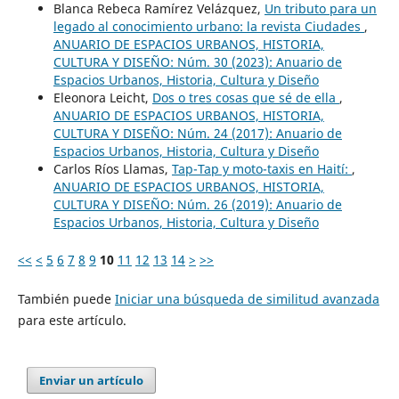
Blanca Rebeca Ramírez Velázquez,
Un tributo para un
legado al conocimiento urbano: la revista Ciudades
,
ANUARIO DE ESPACIOS URBANOS, HISTORIA,
CULTURA Y DISEÑO: Núm. 30 (2023): Anuario de
Espacios Urbanos, Historia, Cultura y Diseño
Eleonora Leicht,
Dos o tres cosas que sé de ella
,
ANUARIO DE ESPACIOS URBANOS, HISTORIA,
CULTURA Y DISEÑO: Núm. 24 (2017): Anuario de
Espacios Urbanos, Historia, Cultura y Diseño
Carlos Ríos Llamas,
Tap-Tap y moto-taxis en Haití:
,
ANUARIO DE ESPACIOS URBANOS, HISTORIA,
CULTURA Y DISEÑO: Núm. 26 (2019): Anuario de
Espacios Urbanos, Historia, Cultura y Diseño
<<
<
5
6
7
8
9
10
11
12
13
14
>
>>
También puede
Iniciar una búsqueda de similitud avanzada
para este artículo.
Enviar un artículo