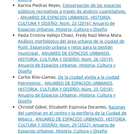
Karina Piedras Reyes,
Conservación de los espacios
públicos recreativos a través de análisis cuantitativos.
,
ANUARIO DE ESPACIOS URBANOS, HISTORIA,
CULTURA Y DISEÑO: Núm. 23 (2016): Anuario de
Espacios Urbanos, Historia, Cultura y Diseño
Paola Cristina Vallejo Choez, Fredy Raúl Mena Mora,
Análisis morfológico del área urbana de la ciudad de
Pujilí. Expansión urbana y retos para la gestión
municipal
,
ANUARIO DE ESPACIOS URBANOS,
HISTORIA, CULTURA Y DISEÑO: Núm. 26 (2019):
Anuario de Espacios Urbanos, Historia, Cultura y
Diseño
Carlos Ríos-Llamas,
De la ciudad vivida a la ciudad
Patrimonio:
,
ANUARIO DE ESPACIOS URBANOS,
HISTORIA, CULTURA Y DISEÑO: Núm. 25 (2018):
Anuario de Espacios Urbanos, Historia, Cultura y
Diseño
Christof Göbel, Elizabeth Espinosa Dorantes,
Razones
del caminar en el centro y la periferia de la Ciudad de
México
,
ANUARIO DE ESPACIOS URBANOS, HISTORIA,
CULTURA Y DISEÑO: Núm. 29 (2022): Anuario de
Espacios Urbanos, Historia, Cultura y Diseño