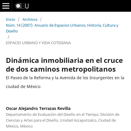
Inicio
/
Archivos
/
Núm. 14 (2007): Anuario de Espacios Urbanos, Historia, Cultura y
Diseño
/
ESPACIO URBANO Y VIDA COTIDIANA
Dinámica inmobiliaria en el cruce
de dos caminos metropolitanos
El Paseo de la Reforma y la Avenida de los Insurgentes en la
ciudad de México
Oscar Alejandro Terrazas Revilla
Departamento de Evaluación del Diseño en el Tiempo, División de
Ciencias y Artes para el Diseño, Unidad Azcapotzalco, Ciudad de
México, México