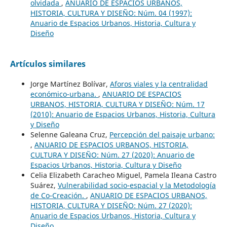
olvidada
,
ANUARIO DE ESPACIOS URBANOS,
HISTORIA, CULTURA Y DISEÑO: Núm. 04 (1997):
Anuario de Espacios Urbanos, Historia, Cultura y
Diseño
Artículos similares
Jorge Martínez Bolívar,
Aforos viales y la centralidad
económico-urbana.
,
ANUARIO DE ESPACIOS
URBANOS, HISTORIA, CULTURA Y DISEÑO: Núm. 17
(2010): Anuario de Espacios Urbanos, Historia, Cultura
y Diseño
Selenne Galeana Cruz,
Percepción del paisaje urbano:
,
ANUARIO DE ESPACIOS URBANOS, HISTORIA,
CULTURA Y DISEÑO: Núm. 27 (2020): Anuario de
Espacios Urbanos, Historia, Cultura y Diseño
Celia Elizabeth Caracheo Miguel, Pamela Ileana Castro
Suárez,
Vulnerabilidad socio-espacial y la Metodología
de Co-Creación.
,
ANUARIO DE ESPACIOS URBANOS,
HISTORIA, CULTURA Y DISEÑO: Núm. 27 (2020):
Anuario de Espacios Urbanos, Historia, Cultura y
Diseño