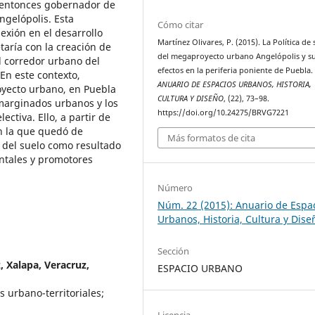
l entonces gobernador de
ngelópolis. Esta
Cómo citar
exión en el desarrollo
Martínez Olivares, P. (2015). La Política de
taría con la creación de
del megaproyecto urbano Angelópolis y s
el corredor urbano del
efectos en la periferia poniente de Puebla.
 En este contexto,
ANUARIO DE ESPACIOS URBANOS, HISTORIA,
oyecto urbano, en Puebla
CULTURA Y DISEÑO
, (22), 73–98.
 marginados urbanos y los
https://doi.org/10.24275/BRVG7221
ectiva. Ello, a partir de
en la que quedó de
Más formatos de cita
o del suelo como resultado
ntales y promotores
Número
Núm. 22 (2015): Anuario de Espa
Urbanos, Historia, Cultura y Dise
Sección
, Xalapa, Veracruz,
ESPACIO URBANO
 urbano-territoriales;
Licencia