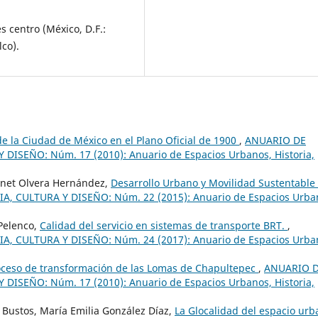
s centro (México, D.F.:
co).
de la Ciudad de México en el Plano Oficial de 1900
,
ANUARIO DE
ISEÑO: Núm. 17 (2010): Anuario de Espacios Urbanos, Historia,
anet Olvera Hernández,
Desarrollo Urbano y Movilidad Sustentable
 CULTURA Y DISEÑO: Núm. 22 (2015): Anuario de Espacios Urba
 Pelenco,
Calidad del servicio en sistemas de transporte BRT.
,
 CULTURA Y DISEÑO: Núm. 24 (2017): Anuario de Espacios Urba
oceso de transformación de las Lomas de Chapultepec
,
ANUARIO 
ISEÑO: Núm. 17 (2010): Anuario de Espacios Urbanos, Historia,
y Bustos, María Emilia González Díaz,
La Glocalidad del espacio urb