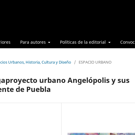
iores
Para autores
Políticas de la editorial
Convoca
cios Urbanos, Historia, Cultura y Diseño
/
ESPACIO URBANO
egaproyecto urbano Angelópolis y sus
iente de Puebla