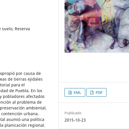
de suelo, Reserva
expropió por causa de
eas de tierras ejidales
torial para el
udad de Puebla. En los
XML
PDF
 y pobladores afectados
tención al problema de
a preservación ambiental,
Publicado
e contención urbana.
tal asumió una política
2015-10-23
 la planicación regional.