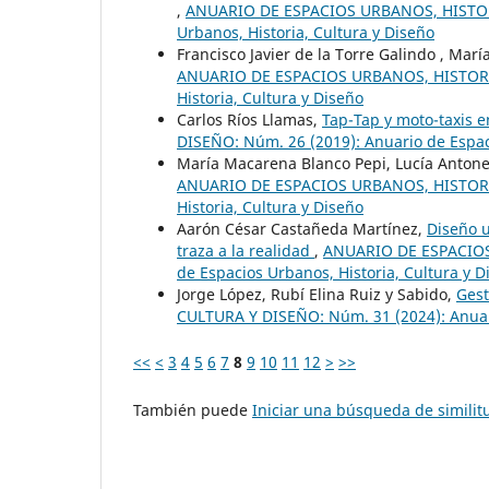
,
ANUARIO DE ESPACIOS URBANOS, HISTORI
Urbanos, Historia, Cultura y Diseño
Francisco Javier de la Torre Galindo , Mar
ANUARIO DE ESPACIOS URBANOS, HISTORIA,
Historia, Cultura y Diseño
Carlos Ríos Llamas,
Tap-Tap y moto-taxis e
DISEÑO: Núm. 26 (2019): Anuario de Espaci
María Macarena Blanco Pepi, Lucía Antonel
ANUARIO DE ESPACIOS URBANOS, HISTORIA,
Historia, Cultura y Diseño
Aarón César Castañeda Martínez,
Diseño u
traza a la realidad
,
ANUARIO DE ESPACIOS
de Espacios Urbanos, Historia, Cultura y D
Jorge López, Rubí Elina Ruiz y Sabido,
Gest
CULTURA Y DISEÑO: Núm. 31 (2024): Anuari
<<
<
3
4
5
6
7
8
9
10
11
12
>
>>
También puede
Iniciar una búsqueda de simili