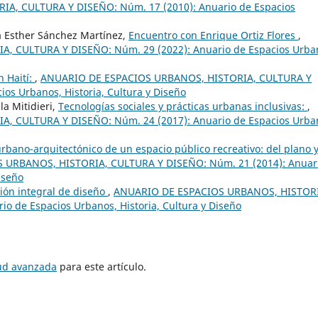
A, CULTURA Y DISEÑO: Núm. 17 (2010): Anuario de Espacios
ía Esther Sánchez Martínez,
Encuentro con Enrique Ortiz Flores
,
 CULTURA Y DISEÑO: Núm. 29 (2022): Anuario de Espacios Urba
n Haití:
,
ANUARIO DE ESPACIOS URBANOS, HISTORIA, CULTURA Y
os Urbanos, Historia, Cultura y Diseño
a Mitidieri,
Tecnologías sociales y prácticas urbanas inclusivas:
,
 CULTURA Y DISEÑO: Núm. 24 (2017): Anuario de Espacios Urba
rbano-arquitectónico de un espacio público recreativo: del plano y
 URBANOS, HISTORIA, CULTURA Y DISEÑO: Núm. 21 (2014): Anuar
iseño
ión integral de diseño
,
ANUARIO DE ESPACIOS URBANOS, HISTORI
o de Espacios Urbanos, Historia, Cultura y Diseño
tud avanzada
para este artículo.