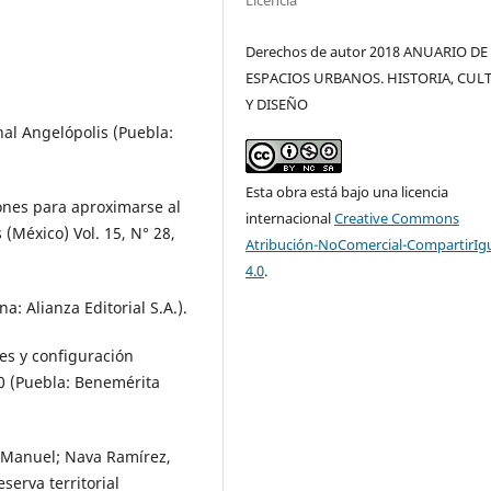
Derechos de autor 2018 ANUARIO DE
ESPACIOS URBANOS. HISTORIA, CUL
Y DISEÑO
al Angelópolis (Puebla:
Esta obra está bajo una licencia
iones para aproximarse al
internacional
Creative Commons
(México) Vol. 15, N° 28,
Atribución-NoComercial-CompartirIg
4.0
.
a: Alianza Editorial S.A.).
les y configuración
90 (Puebla: Benemérita
n Manuel; Nava Ramírez,
serva territorial