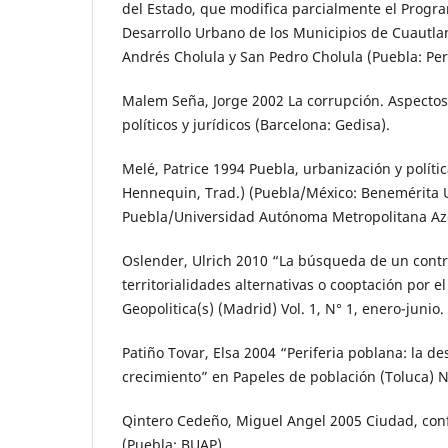
del Estado, que modifica parcialmente el Progr
Desarrollo Urbano de los Municipios de Cuautla
Andrés Cholula y San Pedro Cholula (Puebla: Peri
Malem Seña, Jorge 2002 La corrupción. Aspectos
políticos y jurídicos (Barcelona: Gedisa).
Melé, Patrice 1994 Puebla, urbanización y polític
Hennequin, Trad.) (Puebla/México: Benemérita
Puebla/Universidad Autónoma Metropolitana Azc
Oslender, Ulrich 2010 “La búsqueda de un contr
territorialidades alternativas o cooptación por 
Geopolitica(s) (Madrid) Vol. 1, N° 1, enero-junio.
Patiño Tovar, Elsa 2004 “Periferia poblana: la d
crecimiento” en Papeles de población (Toluca) N
Qintero Cedeño, Miguel Angel 2005 Ciudad, confl
(Puebla: BUAP).