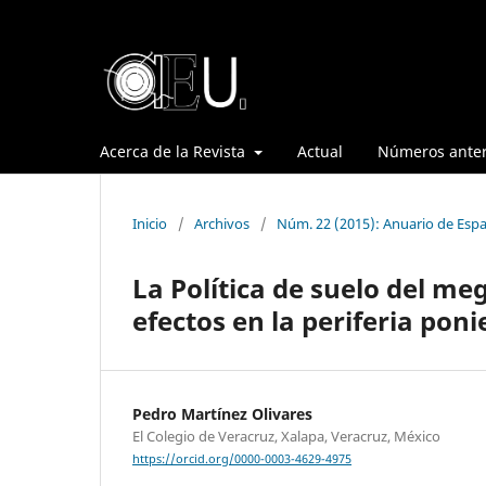
Acerca de la Revista
Actual
Números anter
Inicio
/
Archivos
/
Núm. 22 (2015): Anuario de Espa
La Política de suelo del m
efectos en la periferia pon
Pedro Martínez Olivares
El Colegio de Veracruz, Xalapa, Veracruz, México
https://orcid.org/0000-0003-4629-4975