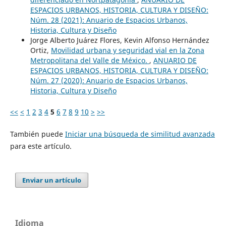
ESPACIOS URBANOS, HISTORIA, CULTURA Y DISEÑO:
Núm. 28 (2021): Anuario de Espacios Urbanos,
Historia, Cultura y Diseño
Jorge Alberto Juárez Flores, Kevin Alfonso Hernández
Ortiz,
Movilidad urbana y seguridad vial en la Zona
Metropolitana del Valle de México.
,
ANUARIO DE
ESPACIOS URBANOS, HISTORIA, CULTURA Y DISEÑO:
Núm. 27 (2020): Anuario de Espacios Urbanos,
Historia, Cultura y Diseño
<<
<
1
2
3
4
5
6
7
8
9
10
>
>>
También puede
Iniciar una búsqueda de similitud avanzada
para este artículo.
Enviar un artículo
Idioma