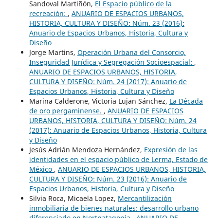
Sandoval Martiñón,
El Espacio público de la
recreación:
,
ANUARIO DE ESPACIOS URBANOS,
HISTORIA, CULTURA Y DISEÑO: Núm. 23 (2016):
Anuario de Espacios Urbanos, Historia, Cultura y
Diseño
Jorge Martins,
Operación Urbana del Consorcio,
Inseguridad Jurídica y Segregación Socioespacial:
,
ANUARIO DE ESPACIOS URBANOS, HISTORIA,
CULTURA Y DISEÑO: Núm. 24 (2017): Anuario de
Espacios Urbanos, Historia, Cultura y Diseño
Marina Calderone, Victoria Lujan Sánchez,
La Década
de oro pergaminense.
,
ANUARIO DE ESPACIOS
URBANOS, HISTORIA, CULTURA Y DISEÑO: Núm. 24
(2017): Anuario de Espacios Urbanos, Historia, Cultura
y Diseño
Jesús Adrián Mendoza Hernández,
Expresión de las
identidades en el espacio público de Lerma, Estado de
México
,
ANUARIO DE ESPACIOS URBANOS, HISTORIA,
CULTURA Y DISEÑO: Núm. 23 (2016): Anuario de
Espacios Urbanos, Historia, Cultura y Diseño
Silvia Roca, Micaela Lopez,
Mercantilización
inmobiliaria de bienes naturales: desarrollo urbano
diferenciado en Nortpatagonia
,
ANUARIO DE