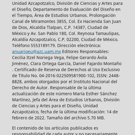
Unidad Azcapotzalco, División de Ciencias y Artes para
el Diseño, Departamento de Evaluación del Diseño en
el Tiempo, Área de Estudios Urbanos. Prolongación
Canal de Miramontes 3855, Col. Ex Hacienda San Juan
de Dios, Alcaldía Tlalpan, C.P. 14387, Ciudad de
México y Av. San Pablo 180, Col. Reynosa Tamaulipas,
Alcaldía Azcapotzalco, C.P. 02200, Ciudad de México.
Teléfono 5553189179. Dirección electrónica:
anuarioeu@azc.uam.mx
Editores Responsables:
Cecilia Itzel Noriega Vega, Felipe Gerardo Ávila
Jiménez, Clara Ortega García, Daniel Fajardo Montaño
. Certificado de Reserva de Derechos al Uso Exclusivo
de Título No. 04-2016-022509581900-102, ISSN: 2448-
8828, ambos otorgados por el Instituto Nacional del
Derecho de Autor. Responsable de la última
actualización de este número María Esther Sánchez
Martínez, Jefa del Área de Estudios Urbanos, División
de Ciencias y Artes para el Diseño, Unidad
Azcapotzalco, fecha de la última modificación: 14 de
febrero de 2022. Tamaño del archivo 5.70 MB.
El contenido de los artículos publicados es
responsabilidad de cada autor y no necesariamente