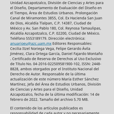
Unidad Azcapotzalco, División de Ciencias y Artes para
el Diseño, Departamento de Evaluación del Diseño en
el Tiempo, Área de Estudios Urbanos. Prolongación
Canal de Miramontes 3855, Col. Ex Hacienda San Juan
de Dios, Alcaldía Tlalpan, C.P. 14387, Ciudad de
México y Av. San Pablo 180, Col. Reynosa Tamaulipas,
Alcaldía Azcapotzalco, C.P. 02200, Ciudad de México.
Teléfono 5553189179. Dirección electrónica:
anuarioeu@azc.uam.mx
Editores Responsables:
Cecilia Itzel Noriega Vega, Felipe Gerardo Ávila
Jiménez, Clara Ortega García, Daniel Fajardo Montaño
. Certificado de Reserva de Derechos al Uso Exclusivo
de Título No. 04-2016-022509581900-102, ISSN: 2448-
8828, ambos otorgados por el Instituto Nacional del
Derecho de Autor. Responsable de la última
actualización de este número María Esther Sánchez
Martínez, Jefa del Área de Estudios Urbanos, División
de Ciencias y Artes para el Diseño, Unidad
Azcapotzalco, fecha de la última modificación: 14 de
febrero de 2022. Tamaño del archivo 5.70 MB.
El contenido de los artículos publicados es
responsabilidad de cada autor y no necesariamente