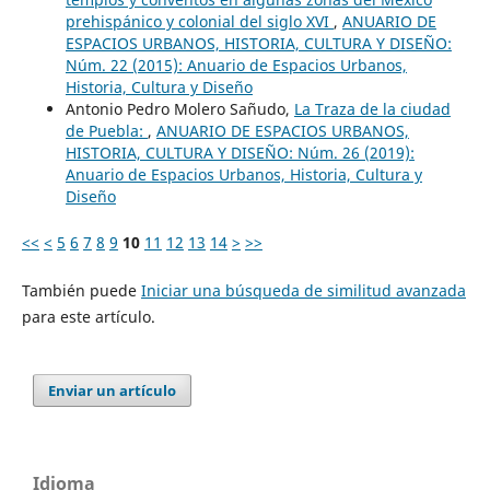
prehispánico y colonial del siglo XVI
,
ANUARIO DE
ESPACIOS URBANOS, HISTORIA, CULTURA Y DISEÑO:
Núm. 22 (2015): Anuario de Espacios Urbanos,
Historia, Cultura y Diseño
Antonio Pedro Molero Sañudo,
La Traza de la ciudad
de Puebla:
,
ANUARIO DE ESPACIOS URBANOS,
HISTORIA, CULTURA Y DISEÑO: Núm. 26 (2019):
Anuario de Espacios Urbanos, Historia, Cultura y
Diseño
<<
<
5
6
7
8
9
10
11
12
13
14
>
>>
También puede
Iniciar una búsqueda de similitud avanzada
para este artículo.
Enviar un artículo
Idioma