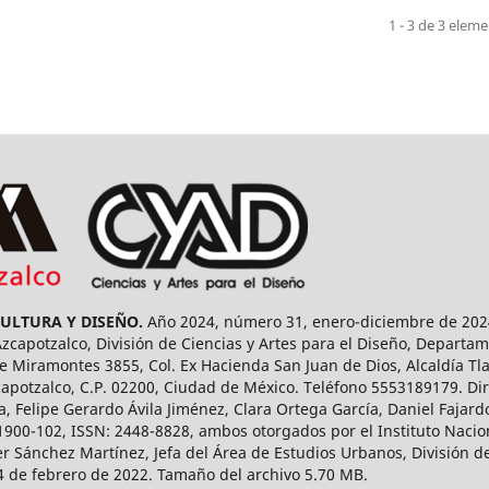
1 - 3 de 3 elem
CULTURA Y DISEÑO.
Año 2024, número 31, enero-diciembre de 2024
capotzalco, División de Ciencias y Artes para el Diseño, Departam
 Miramontes 3855, Col. Ex Hacienda San Juan de Dios, Alcaldía Tla
capotzalco, C.P. 02200, Ciudad de México. Teléfono 5553189179. Dir
a, Felipe Gerardo Ávila Jiménez, Clara Ortega García, Daniel Fajar
1900-102, ISSN: 2448-8828, ambos otorgados por el Instituto Nacio
r Sánchez Martínez, Jefa del Área de Estudios Urbanos, División de
14 de febrero de 2022. Tamaño del archivo 5.70 MB.