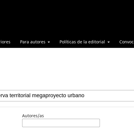
iores
Para autores
Políticas de la editorial
Convoca
Autores/as