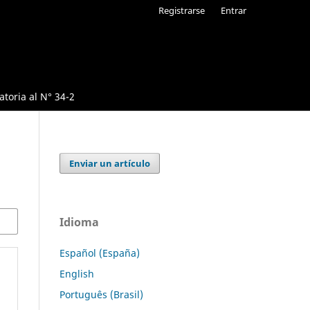
Registrarse
Entrar
toria al N° 34-2
Enviar un artículo
Idioma
Español (España)
English
Português (Brasil)