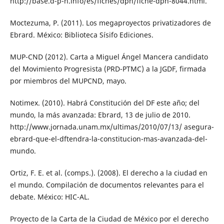
http://base.d-p-h.info/es/fiches/dph/fiche-dph-8044.html.
Moctezuma, P. (2011). Los megaproyectos privatizadores de
Ebrard. México: Biblioteca Sísifo Ediciones.
MUP-CND (2012). Carta a Miguel Ángel Mancera candidato
del Movimiento Progresista (PRD-PTMC) a la JGDF, firmada
por miembros del MUPCND, mayo.
Notimex. (2010). Habrá Constitución del DF este año; del
mundo, la más avanzada: Ebrard, 13 de julio de 2010.
http://www.jornada.unam.mx/ultimas/2010/07/13/ asegura-
ebrard-que-el-dftendra-la-constitucion-mas-avanzada-del-
mundo.
Ortiz, F. E. et al. (comps.). (2008). El derecho a la ciudad en
el mundo. Compilación de documentos relevantes para el
debate. México: HIC-AL.
Proyecto de la Carta de la Ciudad de México por el derecho