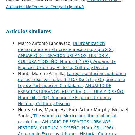
Atribución-NoComercial-CompartirIgual 4.0
.
Artículos similares
Marco Antonio Landavazo,
La urbanización
demográfica en el noreste mexicano, siglo XIX
,
ANUARIO DE ESPACIOS URBANOS, HISTORIA,
CULTURA Y DISEÑO: Núm. 04 (1997): Anuario de
Espacios Urbanos, Historia, Cultura y Diseño
Florita Moreno Armella,
La representación ciudadana
de las áreas vecinales del D.F.De la Ley Orgánica a la
Ley de Participación Ciudadana
,
ANUARIO DE
ESPACIOS URBANOS, HISTORIA, CULTURA Y DISEÑO:
Núm. 04 (1997): Anuario de Espacios Urbanos,
Historia, Cultura y Diseño
Henry Selby, Myung-Hye Kim, Arthur Murphy, Michael
Sadler,
The women of Mexico and the neoliberal
revolution
,
ANUARIO DE ESPACIOS URBANOS,
HISTORIA, CULTURA Y DISEÑO: Núm. 03 (1996):
Anuario de Espacios Urbanos, Historia, Cultura y