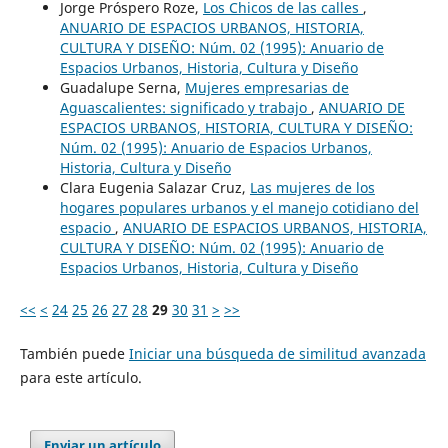
Jorge Próspero Roze,
Los Chicos de las calles
,
ANUARIO DE ESPACIOS URBANOS, HISTORIA,
CULTURA Y DISEÑO: Núm. 02 (1995): Anuario de
Espacios Urbanos, Historia, Cultura y Diseño
Guadalupe Serna,
Mujeres empresarias de
Aguascalientes: significado y trabajo
,
ANUARIO DE
ESPACIOS URBANOS, HISTORIA, CULTURA Y DISEÑO:
Núm. 02 (1995): Anuario de Espacios Urbanos,
Historia, Cultura y Diseño
Clara Eugenia Salazar Cruz,
Las mujeres de los
hogares populares urbanos y el manejo cotidiano del
espacio
,
ANUARIO DE ESPACIOS URBANOS, HISTORIA,
CULTURA Y DISEÑO: Núm. 02 (1995): Anuario de
Espacios Urbanos, Historia, Cultura y Diseño
<<
<
24
25
26
27
28
29
30
31
>
>>
También puede
Iniciar una búsqueda de similitud avanzada
para este artículo.
Enviar un artículo