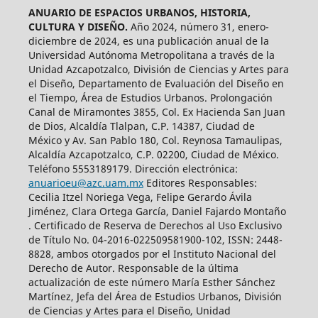
ANUARIO DE ESPACIOS URBANOS, HISTORIA,
CULTURA Y DISEÑO.
Año 2024, número 31, enero-
diciembre de 2024, es una publicación anual de la
Universidad Autónoma Metropolitana a través de la
Unidad Azcapotzalco, División de Ciencias y Artes para
el Diseño, Departamento de Evaluación del Diseño en
el Tiempo, Área de Estudios Urbanos. Prolongación
Canal de Miramontes 3855, Col. Ex Hacienda San Juan
de Dios, Alcaldía Tlalpan, C.P. 14387, Ciudad de
México y Av. San Pablo 180, Col. Reynosa Tamaulipas,
Alcaldía Azcapotzalco, C.P. 02200, Ciudad de México.
Teléfono 5553189179. Dirección electrónica:
anuarioeu@azc.uam.mx
Editores Responsables:
Cecilia Itzel Noriega Vega, Felipe Gerardo Ávila
Jiménez, Clara Ortega García, Daniel Fajardo Montaño
. Certificado de Reserva de Derechos al Uso Exclusivo
de Título No. 04-2016-022509581900-102, ISSN: 2448-
8828, ambos otorgados por el Instituto Nacional del
Derecho de Autor. Responsable de la última
actualización de este número María Esther Sánchez
Martínez, Jefa del Área de Estudios Urbanos, División
de Ciencias y Artes para el Diseño, Unidad