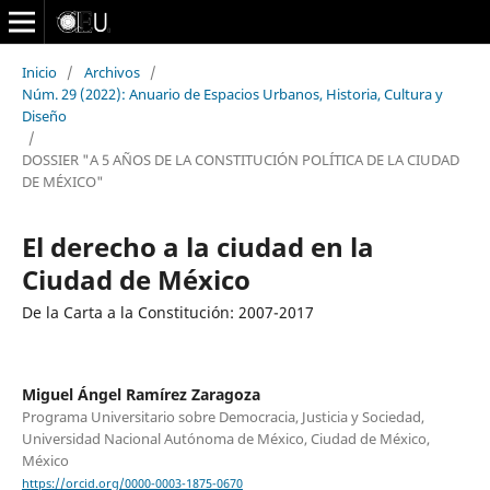
Inicio
/
Archivos
/
Núm. 29 (2022): Anuario de Espacios Urbanos, Historia, Cultura y
Diseño
/
DOSSIER "A 5 AÑOS DE LA CONSTITUCIÓN POLÍTICA DE LA CIUDAD
DE MÉXICO"
El derecho a la ciudad en la
Ciudad de México
De la Carta a la Constitución: 2007-2017
Miguel Ángel Ramírez Zaragoza
Programa Universitario sobre Democracia, Justicia y Sociedad,
Universidad Nacional Autónoma de México, Ciudad de México,
México
https://orcid.org/0000-0003-1875-0670