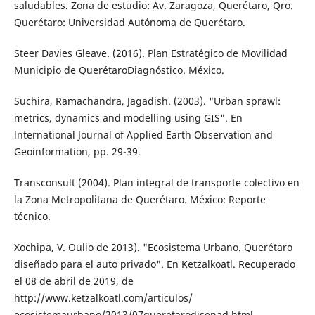
saludables. Zona de estudio: Av. Zaragoza, Querétaro, Qro.
Querétaro: Uni­versidad Autónoma de Querétaro.
Steer Davies Gleave. (2016). Plan Estratégico de Movilidad
Municipio de Querétaro­Diagnóstico. México.
Suchira, Ramachandra, Jagadish. (2003). "Ur­ban sprawl:
metrics, dynamics and model­ling using GIS". En
lnternational Journal of Applied Earth Observation and
Geoinfor­mation, pp. 29-39.
Transconsult (2004). Plan integral de trans­porte colectivo en
la Zona Metropolitana de Querétaro. México: Reporte
técnico.
Xochipa, V. Oulio de 2013). "Ecosistema Urba­no. Querétaro
diseñado para el auto priva­do". En Ketzalkoatl. Recuperado
el 08 de abril de 2019, de
http://www.ketzalkoatl.com/articulos/
ecosistemaurbano/2013/07queretarodisenad.html