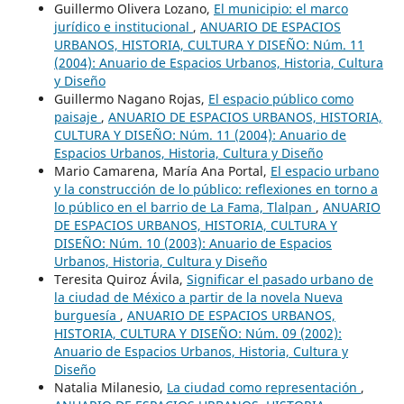
Guillermo Olivera Lozano,
El municipio: el marco
jurídico e institucional
,
ANUARIO DE ESPACIOS
URBANOS, HISTORIA, CULTURA Y DISEÑO: Núm. 11
(2004): Anuario de Espacios Urbanos, Historia, Cultura
y Diseño
Guillermo Nagano Rojas,
El espacio público como
paisaje
,
ANUARIO DE ESPACIOS URBANOS, HISTORIA,
CULTURA Y DISEÑO: Núm. 11 (2004): Anuario de
Espacios Urbanos, Historia, Cultura y Diseño
Mario Camarena, María Ana Portal,
El espacio urbano
y la construcción de lo público: reflexiones en torno a
lo público en el barrio de La Fama, Tlalpan
,
ANUARIO
DE ESPACIOS URBANOS, HISTORIA, CULTURA Y
DISEÑO: Núm. 10 (2003): Anuario de Espacios
Urbanos, Historia, Cultura y Diseño
Teresita Quiroz Ávila,
Significar el pasado urbano de
la ciudad de México a partir de la novela Nueva
burguesía
,
ANUARIO DE ESPACIOS URBANOS,
HISTORIA, CULTURA Y DISEÑO: Núm. 09 (2002):
Anuario de Espacios Urbanos, Historia, Cultura y
Diseño
Natalia Milanesio,
La ciudad como representación
,