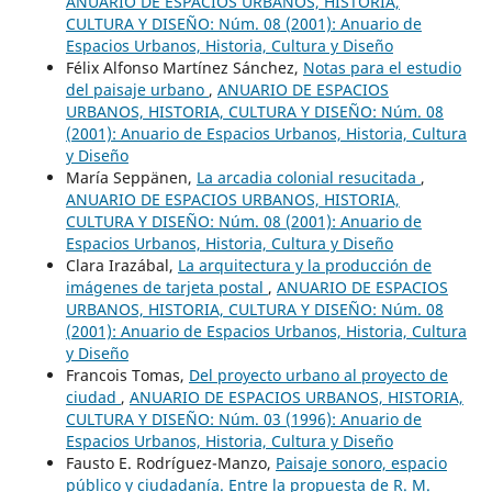
ANUARIO DE ESPACIOS URBANOS, HISTORIA,
CULTURA Y DISEÑO: Núm. 08 (2001): Anuario de
Espacios Urbanos, Historia, Cultura y Diseño
Félix Alfonso Martínez Sánchez,
Notas para el estudio
del paisaje urbano
,
ANUARIO DE ESPACIOS
URBANOS, HISTORIA, CULTURA Y DISEÑO: Núm. 08
(2001): Anuario de Espacios Urbanos, Historia, Cultura
y Diseño
María Seppänen,
La arcadia colonial resucitada
,
ANUARIO DE ESPACIOS URBANOS, HISTORIA,
CULTURA Y DISEÑO: Núm. 08 (2001): Anuario de
Espacios Urbanos, Historia, Cultura y Diseño
Clara Irazábal,
La arquitectura y la producción de
imágenes de tarjeta postal
,
ANUARIO DE ESPACIOS
URBANOS, HISTORIA, CULTURA Y DISEÑO: Núm. 08
(2001): Anuario de Espacios Urbanos, Historia, Cultura
y Diseño
Francois Tomas,
Del proyecto urbano al proyecto de
ciudad
,
ANUARIO DE ESPACIOS URBANOS, HISTORIA,
CULTURA Y DISEÑO: Núm. 03 (1996): Anuario de
Espacios Urbanos, Historia, Cultura y Diseño
Fausto E. Rodríguez-Manzo,
Paisaje sonoro, espacio
público y ciudadanía. Entre la propuesta de R. M.