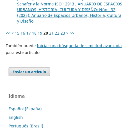
Schafer y la Norma ISO 12913
,
ANUARIO DE ESPACIOS
URBANOS, HISTORIA, CULTURA Y DISEÑO: Núm. 32
(2025): Anuario de Espacios Urbanos, Historia, Cultura
y Diseño
<<
<
15
16
17
18
19
20
21
22
23
>
>>
También puede
Iniciar una búsqueda de similitud avanzada
para este artículo.
Enviar un artículo
Idioma
Español (España)
English
Português (Brasil)