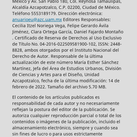
México y Av. San Pablo 180, Col. Reynosa Tamaulipas,
Alcaldía Azcapotzalco, C.P. 02200, Ciudad de México.
Teléfono 5553189179. Dirección electrónica:
anuarioeu@azc.uam.mx
Editores Responsables:
Cecilia Itzel Noriega Vega, Felipe Gerardo Ávila
Jiménez, Clara Ortega García, Daniel Fajardo Montaño
. Certificado de Reserva de Derechos al Uso Exclusivo
de Título No. 04-2016-022509581900-102, ISSN: 2448-
8828, ambos otorgados por el Instituto Nacional del
Derecho de Autor. Responsable de la última
actualización de este número María Esther Sánchez
Martínez, Jefa del Área de Estudios Urbanos, División
de Ciencias y Artes para el Diseño, Unidad
Azcapotzalco, fecha de la última modificación: 14 de
febrero de 2022. Tamaño del archivo 5.70 MB.
El contenido de los artículos publicados es
responsabilidad de cada autor y no necesariamente
reflejan la postura del editor de la publicación. Se
autoriza cualquier reproducción parcial o total de los
contenidos o imágenes de la publicación, incluido el
almacenamiento electrónico, siempre y cuando sea
sin fines de lucro o para usos estrictamente