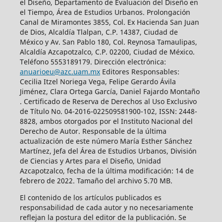
el Diseño, Departamento de Evaluación del Diseño en
el Tiempo, Área de Estudios Urbanos. Prolongación
Canal de Miramontes 3855, Col. Ex Hacienda San Juan
de Dios, Alcaldía Tlalpan, C.P. 14387, Ciudad de
México y Av. San Pablo 180, Col. Reynosa Tamaulipas,
Alcaldía Azcapotzalco, C.P. 02200, Ciudad de México.
Teléfono 5553189179. Dirección electrónica:
anuarioeu@azc.uam.mx
Editores Responsables:
Cecilia Itzel Noriega Vega, Felipe Gerardo Ávila
Jiménez, Clara Ortega García, Daniel Fajardo Montaño
. Certificado de Reserva de Derechos al Uso Exclusivo
de Título No. 04-2016-022509581900-102, ISSN: 2448-
8828, ambos otorgados por el Instituto Nacional del
Derecho de Autor. Responsable de la última
actualización de este número María Esther Sánchez
Martínez, Jefa del Área de Estudios Urbanos, División
de Ciencias y Artes para el Diseño, Unidad
Azcapotzalco, fecha de la última modificación: 14 de
febrero de 2022. Tamaño del archivo 5.70 MB.
El contenido de los artículos publicados es
responsabilidad de cada autor y no necesariamente
reflejan la postura del editor de la publicación. Se