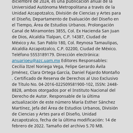
diciembre de 2024, es una publicación anual de la
Universidad Autónoma Metropolitana a través de la
Unidad Azcapotzalco, División de Ciencias y Artes para
el Diseño, Departamento de Evaluación del Diseño en
el Tiempo, Área de Estudios Urbanos. Prolongación
Canal de Miramontes 3855, Col. Ex Hacienda San Juan
de Dios, Alcaldía Tlalpan, C.P. 14387, Ciudad de
México y Av. San Pablo 180, Col. Reynosa Tamaulipas,
Alcaldía Azcapotzalco, C.P. 02200, Ciudad de México.
Teléfono 5553189179. Dirección electrónica:
anuarioeu@azc.uam.mx
Editores Responsables:
Cecilia Itzel Noriega Vega, Felipe Gerardo Ávila
Jiménez, Clara Ortega García, Daniel Fajardo Montaño
. Certificado de Reserva de Derechos al Uso Exclusivo
de Título No. 04-2016-022509581900-102, ISSN: 2448-
8828, ambos otorgados por el Instituto Nacional del
Derecho de Autor. Responsable de la última
actualización de este número María Esther Sánchez
Martínez, Jefa del Área de Estudios Urbanos, División
de Ciencias y Artes para el Diseño, Unidad
Azcapotzalco, fecha de la última modificación: 14 de
febrero de 2022. Tamaño del archivo 5.70 MB.