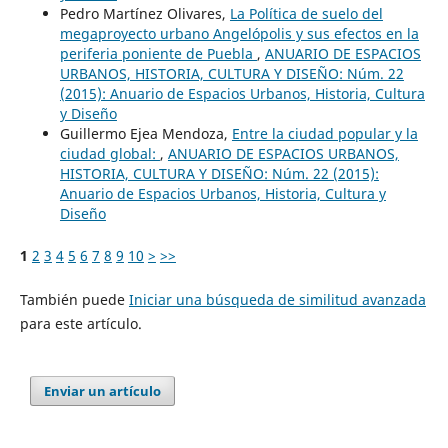
Pedro Martínez Olivares,
La Política de suelo del
megaproyecto urbano Angelópolis y sus efectos en la
periferia poniente de Puebla
,
ANUARIO DE ESPACIOS
URBANOS, HISTORIA, CULTURA Y DISEÑO: Núm. 22
(2015): Anuario de Espacios Urbanos, Historia, Cultura
y Diseño
Guillermo Ejea Mendoza,
Entre la ciudad popular y la
ciudad global:
,
ANUARIO DE ESPACIOS URBANOS,
HISTORIA, CULTURA Y DISEÑO: Núm. 22 (2015):
Anuario de Espacios Urbanos, Historia, Cultura y
Diseño
1
2
3
4
5
6
7
8
9
10
>
>>
También puede
Iniciar una búsqueda de similitud avanzada
para este artículo.
Enviar un artículo