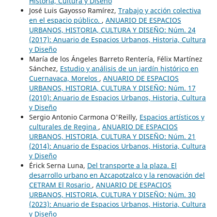
Historia, Cultura y Diseño
José Luis Gayosso Ramírez,
Trabajo y acción colectiva
en el espacio público.
,
ANUARIO DE ESPACIOS
URBANOS, HISTORIA, CULTURA Y DISEÑO: Núm. 24
(2017): Anuario de Espacios Urbanos, Historia, Cultura
y Diseño
María de los Ángeles Barreto Rentería, Félix Martínez
Sánchez,
Estudio y análisis de un jardín histórico en
Cuernavaca, Morelos
,
ANUARIO DE ESPACIOS
URBANOS, HISTORIA, CULTURA Y DISEÑO: Núm. 17
(2010): Anuario de Espacios Urbanos, Historia, Cultura
y Diseño
Sergio Antonio Carmona O'Reilly,
Espacios artísticos y
culturales de Regina
,
ANUARIO DE ESPACIOS
URBANOS, HISTORIA, CULTURA Y DISEÑO: Núm. 21
(2014): Anuario de Espacios Urbanos, Historia, Cultura
y Diseño
Érick Serna Luna,
Del transporte a la plaza. El
desarrollo urbano en Azcapotzalco y la renovación del
CETRAM El Rosario
,
ANUARIO DE ESPACIOS
URBANOS, HISTORIA, CULTURA Y DISEÑO: Núm. 30
(2023): Anuario de Espacios Urbanos, Historia, Cultura
y Diseño