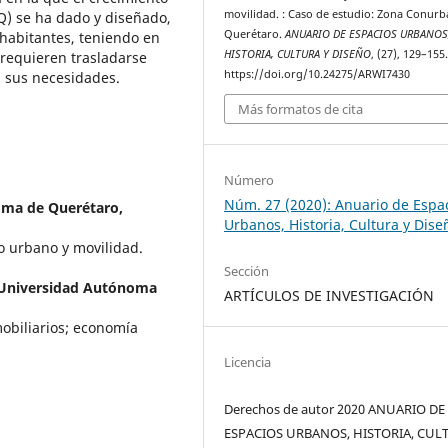
movilidad. : Caso de estudio: Zona Conur
) se ha dado y diseñado,
Querétaro.
ANUARIO DE ESPACIOS URBANOS
 habitantes, teniendo en
HISTORIA, CULTURA Y DISEÑO
, (27), 129–155
 requieren trasladarse
https://doi.org/10.24275/ARWI7430
n sus necesidades.
Más formatos de cita
Número
Núm. 27 (2020): Anuario de Espa
oma de Querétaro,
Urbanos, Historia, Cultura y Dise
o urbano y movilidad.
Sección
, Universidad Autónoma
ARTÍCULOS DE INVESTIGACIÓN
mobiliarios; economía
Licencia
Derechos de autor 2020 ANUARIO DE
ESPACIOS URBANOS, HISTORIA, CUL