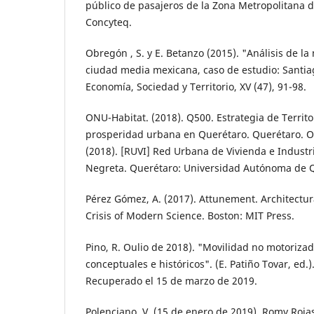
público de pasaje­ros de la Zona Metropolitana d
Concyteq.
Obregón , S. y E. Betanzo (2015). "Análisis de l
ciudad media mexicana, caso de estudio: Santia
Economía, Sociedad y Terri­torio, XV (47), 91-98.
ONU-Habitat. (2018). Q500. Estrategia de Te­rrito
prosperidad urbana en Querétaro. Querétaro. Oro
(2018). [RUVI] Red Urbana de Vivienda e Industr
Negreta. Querétaro: Univer­sidad Autónoma de 
Pérez Gómez, A. (2017). Attunement. Architec­tu
Crisis of Modern Science. Boston: MIT Press.
Pino, R. Oulio de 2018). "Movilidad no motoriza
conceptuales e históricos". (E. Patiño Tovar, ed.)
Recuperado el 15 de mar­zo de 2019.
Polenciano, V. (15 de enero de 2019). Romy Roja