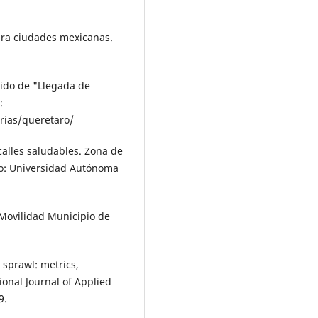
ara ciudades mexicanas.
nido de "Llegada de
:
rias/queretaro/
 calles saludables. Zona de
ro: Uni­versidad Autónoma
 Movilidad Municipio de
 sprawl: metrics,
ional Journal of Applied
9.