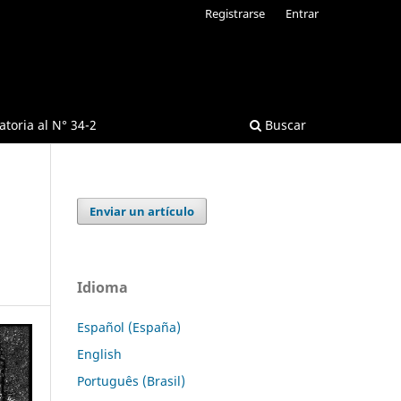
Registrarse
Entrar
toria al N° 34-2
Buscar
Enviar un artículo
Idioma
Español (España)
English
Português (Brasil)