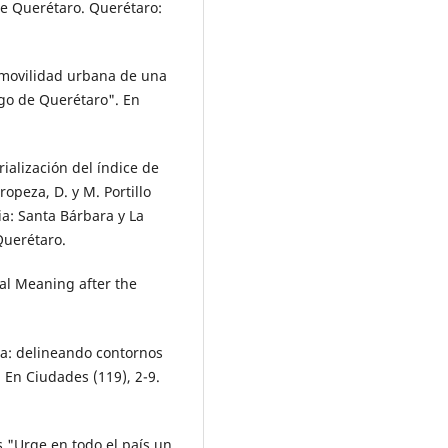
e Queréta­ro. Querétaro:
a movilidad urbana de una
go de Querétaro". En
rialización del índice de
peza, D. y M. Portillo
ia: Santa Bárbara y La
Querétaro.
ral Meaning after the
da: delineando contornos
. En Ciu­dades (119), 2-9.
s "Urge en todo el país un