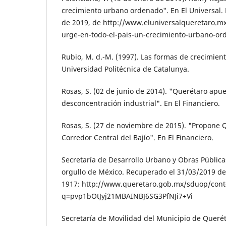
crecimiento urbano ordenado". En El Universal. 
de 2019, de http://www.eluniversalqueretaro.mx
urge-en-todo-el-pais-un-creci­miento-urbano-o
Rubio, M. d.-M. (1997). Las formas de creci­mien
Universidad Po­litécnica de Catalunya.
Rosas, S. (02 de junio de 2014). "Querétaro apue
desconcentración indus­trial". En El Financiero.
Rosas, S. (27 de noviembre de 2015). "Propone 
Corredor Central del Bajío". En El Financiero.
Secretaría de Desarrollo Urbano y Obras Públi­ca
orgullo de México. Recuperado el 31/03/2019 de
1917: http://www.queretaro.gob.mx/sduop/cont
q=pvp1bOtJyj21MBAINBJ6SG3PfNJi7+Vi
Secretaría de Movilidad del Municipio de Que­rét