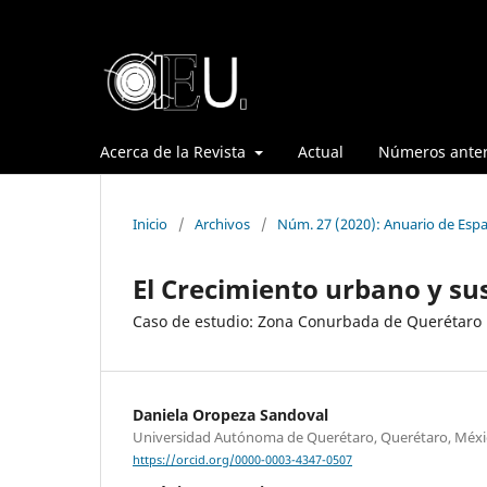
Acerca de la Revista
Actual
Números anter
Inicio
/
Archivos
/
Núm. 27 (2020): Anuario de Espa
El Crecimiento urbano y su
Caso de estudio: Zona Conurbada de Querétaro
Daniela Oropeza Sandoval
Universidad Autónoma de Querétaro, Querétaro, Méxi
https://orcid.org/0000-0003-4347-0507