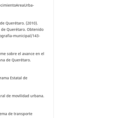
ecimientoAreaUrba­
 de Querétaro. (2010).
a de Querétaro. Obtenido
ogra­fia-municipal/143-
orme sobre el avance en el
ana de Querétaro.
grama Estatal de
gral de movilidad urbana.
tema de transporte