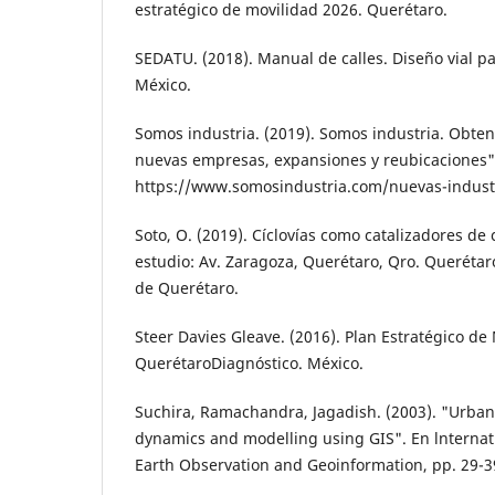
estratégico de movili­dad 2026. Querétaro.
SEDATU. (2018). Manual de calles. Diseño vial p
México.
Somos industria. (2019). Somos industria. Obte
nuevas empre­sas, expansiones y reubicaciones"
https://www.somosindustria.com/nuevas-indus­t
Soto, O. (2019). Cíclovías como catalizadores de
estudio: Av. Zaragoza, Querétaro, Qro. Queréta
de Querétaro.
Steer Davies Gleave. (2016). Plan Estratégico de
Querétaro­Diagnóstico. México.
Suchira, Ramachandra, Jagadish. (2003). "Ur­ban
dynamics and model­ling using GIS". En lnternat
Earth Observation and Geoinfor­mation, pp. 29-3