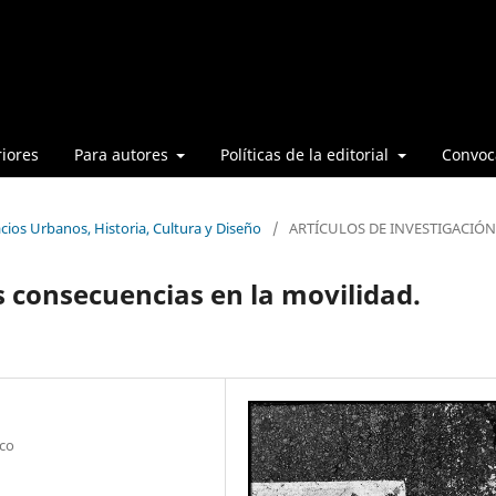
iores
Para autores
Políticas de la editorial
Convoca
cios Urbanos, Historia, Cultura y Diseño
/
ARTÍCULOS DE INVESTIGACIÓN
s consecuencias en la movilidad.
co