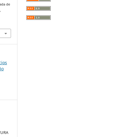
bada de
,
.
cios
ño
TURA