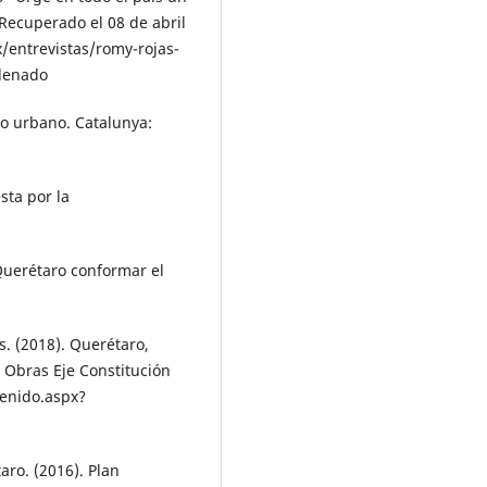
Recu­perado el 08 de abril
/entrevistas/romy-rojas-
rdenado
to urbano. Catalunya:
sta por la
Querétaro conformar el
s. (2018). Querétaro,
 Obras Eje Constitución
enido.aspx?
aro. (2016). Plan