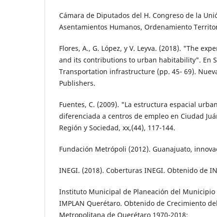
Cámara de Diputados del H. Congreso de la Unió
Asentamientos Humanos, Ordenamiento Territori
Flores, A., G. López, y V. Leyva. (2018). "The expe
and its con­tributions to urban habitability". En 
Transportation infras­tructure (pp. 45- 69). Nue
Publishers.
Fuentes, C. (2009). "La estructura espacial ur­ba
diferenciada a centros de empleo en Ciudad Juá
Región y Sociedad, xx,(44), 117-144.
Fundación Metrópoli (2012). Guanajuato, in­novac
INEGI. (2018). Coberturas INEGI. Obtenido de I
Instituto Municipal de Planeación del Munici­pio
IMPLAN Querétaro. Obtenido de Crecimiento del
Metropolitana de Querétaro 1970-2018: