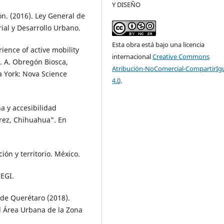
Y DISEÑO
n. (2016). Ley General de
al y Desarrollo Urbano.
Esta obra está bajo una licencia
rience of active mobility
internacional
Creative Commons
S. A. Obregón Biosca,
Atribución-NoComercial-CompartirIg
va York: Nova Science
4.0
.
na y accesibilidad
rez, Chihuahua". En
ión y territorio. México.
NEGI.
 de Querétaro (2018).
 Área Urbana de la Zona