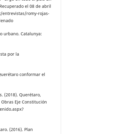
Recu­perado el 08 de abril
/entrevistas/romy-rojas-
rdenado
to urbano. Catalunya:
sta por la
Querétaro conformar el
s. (2018). Querétaro,
 Obras Eje Constitución
enido.aspx?
aro. (2016). Plan