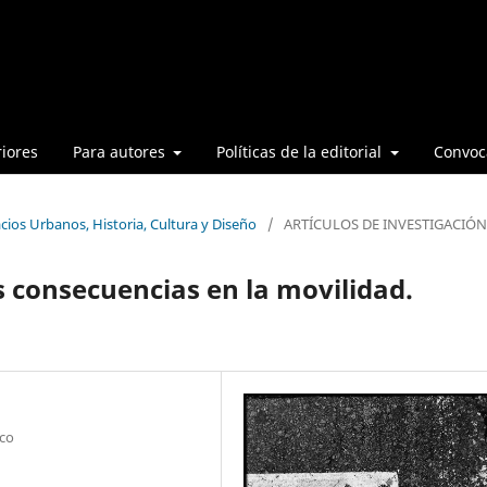
iores
Para autores
Políticas de la editorial
Convoca
cios Urbanos, Historia, Cultura y Diseño
/
ARTÍCULOS DE INVESTIGACIÓN
s consecuencias en la movilidad.
co