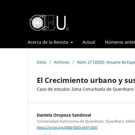
Acerca de la Revista
Actual
Números anter
Inicio
/
Archivos
/
Núm. 27 (2020): Anuario de Espa
El Crecimiento urbano y su
Caso de estudio: Zona Conurbada de Querétaro
Daniela Oropeza Sandoval
Universidad Autónoma de Querétaro, Querétaro, Méxi
https://orcid.org/0000-0003-4347-0507