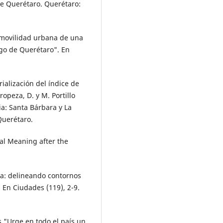
e Queréta­ro. Querétaro:
a movilidad urbana de una
go de Querétaro". En
rialización del índice de
peza, D. y M. Portillo
ia: Santa Bárbara y La
Querétaro.
ral Meaning after the
da: delineando contornos
. En Ciu­dades (119), 2-9.
s "Urge en todo el país un