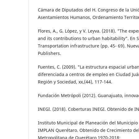
Cámara de Diputados del H. Congreso de la Unió
Asentamientos Humanos, Ordenamiento Territori
Flores, A., G. López, y V. Leyva. (2018). "The expe
and its con­tributions to urban habitability". En 
Transportation infras­tructure (pp. 45- 69). Nue
Publishers.
Fuentes, C. (2009). "La estructura espacial ur­ba
diferenciada a centros de empleo en Ciudad Juá
Región y Sociedad, xx,(44), 117-144.
Fundación Metrópoli (2012). Guanajuato, in­novac
INEGI. (2018). Coberturas INEGI. Obtenido de I
Instituto Municipal de Planeación del Munici­pio
IMPLAN Querétaro. Obtenido de Crecimiento del
Metropolitana de Querétaro 1970-2018: