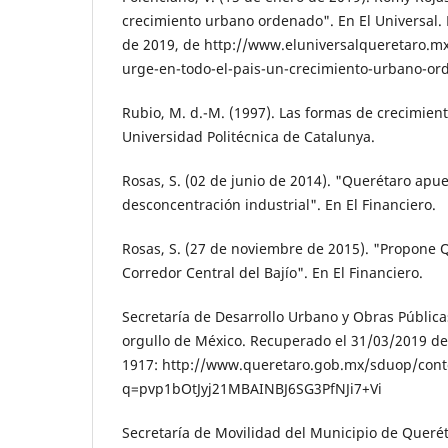
crecimiento urbano ordenado". En El Universal. 
de 2019, de http://www.eluniversalqueretaro.mx
urge-en-todo-el-pais-un-creci­miento-urbano-o
Rubio, M. d.-M. (1997). Las formas de creci­mien
Universidad Po­litécnica de Catalunya.
Rosas, S. (02 de junio de 2014). "Querétaro apue
desconcentración indus­trial". En El Financiero.
Rosas, S. (27 de noviembre de 2015). "Propone 
Corredor Central del Bajío". En El Financiero.
Secretaría de Desarrollo Urbano y Obras Públi­ca
orgullo de México. Recuperado el 31/03/2019 de
1917: http://www.queretaro.gob.mx/sduop/cont
q=pvp1bOtJyj21MBAINBJ6SG3PfNJi7+Vi
Secretaría de Movilidad del Municipio de Que­rét