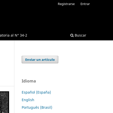
Registrarse
Entrar
toria al N° 34-2
Buscar
Enviar un artículo
Idioma
Español (España)
English
Português (Brasil)