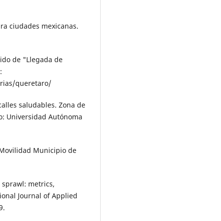
ara ciudades mexicanas.
nido de "Llegada de
:
rias/queretaro/
 calles saludables. Zona de
ro: Uni­versidad Autónoma
 Movilidad Municipio de
 sprawl: metrics,
ional Journal of Applied
9.