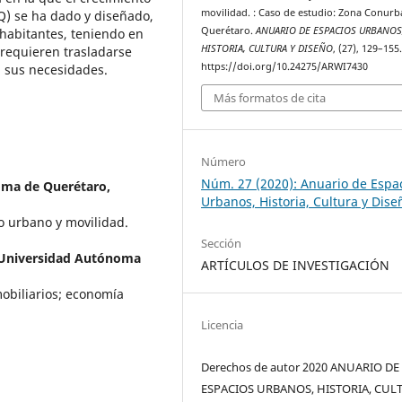
movilidad. : Caso de estudio: Zona Conur
) se ha dado y diseñado,
Querétaro.
ANUARIO DE ESPACIOS URBANOS
 habitantes, teniendo en
HISTORIA, CULTURA Y DISEÑO
, (27), 129–155
 requieren trasladarse
https://doi.org/10.24275/ARWI7430
n sus necesidades.
Más formatos de cita
Número
Núm. 27 (2020): Anuario de Espa
oma de Querétaro,
Urbanos, Historia, Cultura y Dise
o urbano y movilidad.
Sección
, Universidad Autónoma
ARTÍCULOS DE INVESTIGACIÓN
mobiliarios; economía
Licencia
Derechos de autor 2020 ANUARIO DE
ESPACIOS URBANOS, HISTORIA, CUL