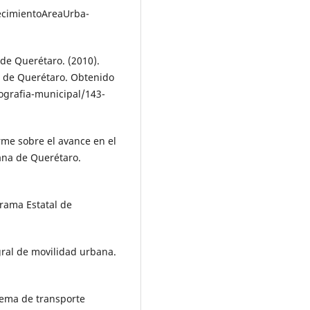
ecimientoAreaUrba­
 de Querétaro. (2010).
a de Querétaro. Obtenido
ogra­fia-municipal/143-
orme sobre el avance en el
ana de Querétaro.
grama Estatal de
gral de movilidad urbana.
tema de transporte