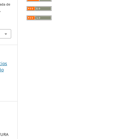
bada de
,
.
cios
ño
TURA