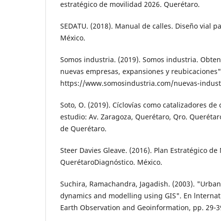
estratégico de movili­dad 2026. Querétaro.
SEDATU. (2018). Manual de calles. Diseño vial p
México.
Somos industria. (2019). Somos industria. Obte
nuevas empre­sas, expansiones y reubicaciones"
https://www.somosindustria.com/nuevas-indus­t
Soto, O. (2019). Cíclovías como catalizadores de
estudio: Av. Zaragoza, Querétaro, Qro. Queréta
de Querétaro.
Steer Davies Gleave. (2016). Plan Estratégico de
Querétaro­Diagnóstico. México.
Suchira, Ramachandra, Jagadish. (2003). "Ur­ban
dynamics and model­ling using GIS". En lnternat
Earth Observation and Geoinfor­mation, pp. 29-3