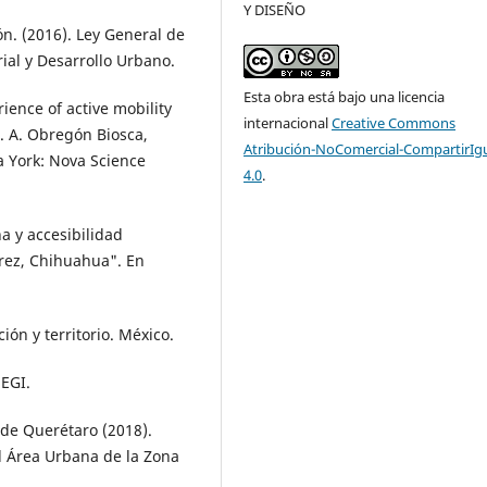
Y DISEÑO
n. (2016). Ley General de
al y Desarrollo Urbano.
Esta obra está bajo una licencia
rience of active mobility
internacional
Creative Commons
S. A. Obregón Biosca,
Atribución-NoComercial-CompartirIg
va York: Nova Science
4.0
.
na y accesibilidad
rez, Chihuahua". En
ión y territorio. México.
NEGI.
 de Querétaro (2018).
 Área Urbana de la Zona