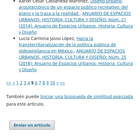
Aarón César Castañeda Martínez,
Diseño urbano-
arquitectónico de un espacio público recreativo: del
plano y la traza a la realidad
,
ANUARIO DE ESPACIOS
URBANOS, HISTORIA, CULTURA Y DISEÑO: Núm. 21
(2014): Anuario de Espacios Urbanos, Historia, Cultura
y Diseño
Lucía Carmina Jasso López,
Hacia la
transterritorialización de la política pública de
videovigilancia en México
,
ANUARIO DE ESPACIOS
URBANOS, HISTORIA, CULTURA Y DISEÑO: Núm. 25
(2018): Anuario de Espacios Urbanos, Historia, Cultura
y Diseño
<<
<
1
2
3
4
5
6
7
8
9
10
>
>>
También puede
Iniciar una búsqueda de similitud avanzada
para este artículo.
Enviar un artículo