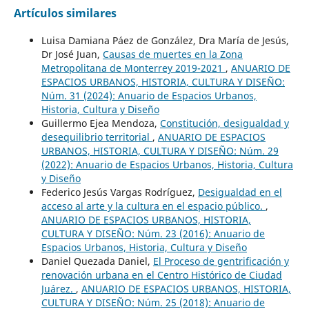
Artículos similares
Luisa Damiana Páez de González, Dra María de Jesús,
Dr José Juan,
Causas de muertes en la Zona
Metropolitana de Monterrey 2019-2021
,
ANUARIO DE
ESPACIOS URBANOS, HISTORIA, CULTURA Y DISEÑO:
Núm. 31 (2024): Anuario de Espacios Urbanos,
Historia, Cultura y Diseño
Guillermo Ejea Mendoza,
Constitución, desigualdad y
desequilibrio territorial
,
ANUARIO DE ESPACIOS
URBANOS, HISTORIA, CULTURA Y DISEÑO: Núm. 29
(2022): Anuario de Espacios Urbanos, Historia, Cultura
y Diseño
Federico Jesús Vargas Rodríguez,
Desigualdad en el
acceso al arte y la cultura en el espacio público.
,
ANUARIO DE ESPACIOS URBANOS, HISTORIA,
CULTURA Y DISEÑO: Núm. 23 (2016): Anuario de
Espacios Urbanos, Historia, Cultura y Diseño
Daniel Quezada Daniel,
El Proceso de gentrificación y
renovación urbana en el Centro Histórico de Ciudad
Juárez.
,
ANUARIO DE ESPACIOS URBANOS, HISTORIA,
CULTURA Y DISEÑO: Núm. 25 (2018): Anuario de