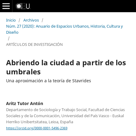
Inicio
/
Archivos
/
Núm. 27 (2020): Anuario de Espacios Urbanos, Historia, Cultura y
Diseño
/
ARTÍCULOS DE INVESTIGACIÓN
Abriendo la ciudad a partir de los
umbrales
Una aproximación a la teoría de Stavrides
Aritz Tutor Antón
Departamento de Sociología y Trabajo Social, Facultad de Ciencias
Sociales y de la Comunicación, Universidad del País Vasco - Euskal
Herriko Unibertsitatea, Leioa, España
https://orcid.org/0000-0001-5496-2369