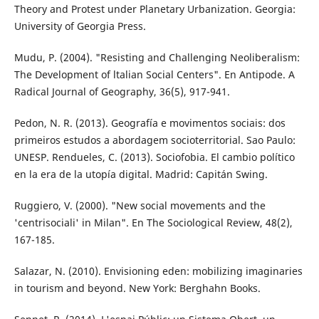
Theory and Protest under Planetary Urbanization. Georgia:
Universi­ty of Georgia Press.
Mudu, P. (2004). "Resisting and Challenging Neoliberalism:
The Development of ltalian Social Centers". En Antipode. A
Radical Journal of Geography, 36(5), 917-941.
Pedon, N. R. (2013). Geografía e movimentos sociais: dos
primeiros estudos a aborda­gem socioterritorial. Sao Paulo:
UNESP. Rendueles, C. (2013). Sociofobia. El cambio político
en la era de la utopía digital. Ma­drid: Capitán Swing.
Ruggiero, V. (2000). "New social movements and the
'centrisociali' in Milan". En The So­ciological Review, 48(2),
167-185.
Salazar, N. (2010). Envisioning eden: mobilizi­ng imaginaries
in tourism and beyond. New York: Berghahn Books.