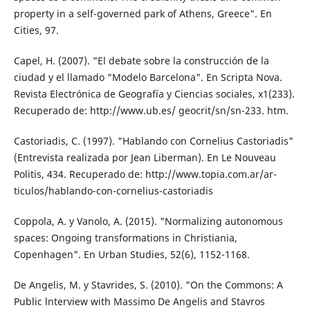
property in a self-governed park of Athens, Greece". En
Cities, 97.
Capel, H. (2007). "El debate sobre la construc­ción de la
ciudad y el llamado "Modelo Barcelona". En Scripta Nova.
Revista Electrónica de Geografía y Ciencias sociales, x1(233).
Recuperado de: http://www.ub.es/ geocrit/sn/sn-233. htm.
Castoriadis, C. (1997). "Hablando con Cornelius Castoriadis"
(Entrevista realizada por Jean Liberman). En Le Nouveau
Politis, 434. Re­cuperado de: http://www.topia.com.ar/ar­
ticulos/hablando-con-cornelius-castoriadis
Coppola, A. y Vanolo, A. (2015). "Normalizing autonomous
spaces: Ongoing transforma­tions in Christiania,
Copenhagen". En Ur­ban Studies, 52(6), 1152-1168.
De Angelis, M. y Stavrides, S. (2010). "On the Commons: A
Public lnterview with Massi­mo De Angelis and Stavros