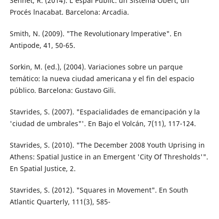
Sennet, R. (2014). L'espai Públic: un Sistema Obert, un
Procés lnacabat. Barcelona: Ar­cadia.
Smith, N. (2009). "The Revolutionary lmpera­tive". En
Antipode, 41, 50-65.
Sorkin, M. (ed.), (2004). Variaciones sobre un parque
temático: la nueva ciudad ameri­cana y el fin del espacio
público. Barcelo­na: Gustavo Gili.
Stavrides, S. (2007). "Espacialidades de eman­cipación y la
'ciudad de umbrales"'. En Bajo el Volcán, 7(11), 117-124.
Stavrides, S. (2010). "The December 2008 Youth Uprising in
Athens: Spatial Justice in an Emergent 'City Of Thresholds'".
En Spa­tial Justice, 2.
Stavrides, S. (2012). "Squares in Movement". En South
Atlantic Quarterly, 111(3), 585-