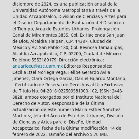
diciembre de 2024, es una publicación anual de la
Universidad Autónoma Metropolitana a través de la
Unidad Azcapotzalco, División de Ciencias y Artes para
el Diseño, Departamento de Evaluación del Diseño en
el Tiempo, Área de Estudios Urbanos. Prolongación
Canal de Miramontes 3855, Col. Ex Hacienda San Juan
de Dios, Alcaldía Tlalpan, C.P. 14387, Ciudad de
México y Av. San Pablo 180, Col. Reynosa Tamaulipas,
Alcaldía Azcapotzalco, C.P. 02200, Ciudad de México.
Teléfono 5553189179. Dirección electrónica:
anuarioeu@azc.uam.mx
Editores Responsables:
Cecilia Itzel Noriega Vega, Felipe Gerardo Ávila
Jiménez, Clara Ortega García, Daniel Fajardo Montaño
. Certificado de Reserva de Derechos al Uso Exclusivo
de Título No. 04-2016-022509581900-102, ISSN: 2448-
8828, ambos otorgados por el Instituto Nacional del
Derecho de Autor. Responsable de la última
actualización de este número María Esther Sánchez
Martínez, Jefa del Área de Estudios Urbanos, División
de Ciencias y Artes para el Diseño, Unidad
Azcapotzalco, fecha de la última modificación: 14 de
febrero de 2022. Tamaño del archivo 5.70 MB.