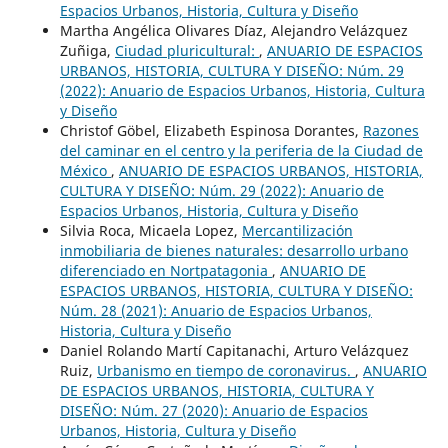
Espacios Urbanos, Historia, Cultura y Diseño
Martha Angélica Olivares Díaz, Alejandro Velázquez
Zuñiga,
Ciudad pluricultural:
,
ANUARIO DE ESPACIOS
URBANOS, HISTORIA, CULTURA Y DISEÑO: Núm. 29
(2022): Anuario de Espacios Urbanos, Historia, Cultura
y Diseño
Christof Göbel, Elizabeth Espinosa Dorantes,
Razones
del caminar en el centro y la periferia de la Ciudad de
México
,
ANUARIO DE ESPACIOS URBANOS, HISTORIA,
CULTURA Y DISEÑO: Núm. 29 (2022): Anuario de
Espacios Urbanos, Historia, Cultura y Diseño
Silvia Roca, Micaela Lopez,
Mercantilización
inmobiliaria de bienes naturales: desarrollo urbano
diferenciado en Nortpatagonia
,
ANUARIO DE
ESPACIOS URBANOS, HISTORIA, CULTURA Y DISEÑO:
Núm. 28 (2021): Anuario de Espacios Urbanos,
Historia, Cultura y Diseño
Daniel Rolando Martí Capitanachi, Arturo Velázquez
Ruiz,
Urbanismo en tiempo de coronavirus.
,
ANUARIO
DE ESPACIOS URBANOS, HISTORIA, CULTURA Y
DISEÑO: Núm. 27 (2020): Anuario de Espacios
Urbanos, Historia, Cultura y Diseño