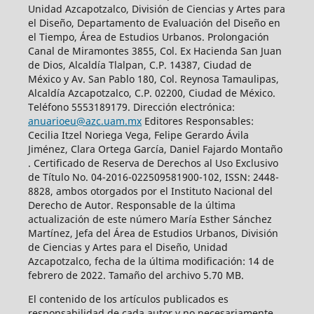
Unidad Azcapotzalco, División de Ciencias y Artes para
el Diseño, Departamento de Evaluación del Diseño en
el Tiempo, Área de Estudios Urbanos. Prolongación
Canal de Miramontes 3855, Col. Ex Hacienda San Juan
de Dios, Alcaldía Tlalpan, C.P. 14387, Ciudad de
México y Av. San Pablo 180, Col. Reynosa Tamaulipas,
Alcaldía Azcapotzalco, C.P. 02200, Ciudad de México.
Teléfono 5553189179. Dirección electrónica:
anuarioeu@azc.uam.mx
Editores Responsables:
Cecilia Itzel Noriega Vega, Felipe Gerardo Ávila
Jiménez, Clara Ortega García, Daniel Fajardo Montaño
. Certificado de Reserva de Derechos al Uso Exclusivo
de Título No. 04-2016-022509581900-102, ISSN: 2448-
8828, ambos otorgados por el Instituto Nacional del
Derecho de Autor. Responsable de la última
actualización de este número María Esther Sánchez
Martínez, Jefa del Área de Estudios Urbanos, División
de Ciencias y Artes para el Diseño, Unidad
Azcapotzalco, fecha de la última modificación: 14 de
febrero de 2022. Tamaño del archivo 5.70 MB.
El contenido de los artículos publicados es
responsabilidad de cada autor y no necesariamente