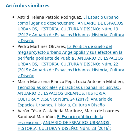
Artículos similares
Astrid Helena Petzold Rodríguez,
El Espacio urbano
como lugar de desencuentro
,
ANUARIO DE ESPACIOS
URBANOS, HISTORIA, CULTURA Y DISEÑO: Núm. 19
(2012): Anuario de Espacios Urbanos, Historia, Cultura
y Diseño
Pedro Martínez Olivares,
La Política de suelo del
megaproyecto urbano Angelópolis y sus efectos en la
periferia poniente de Puebla
,
ANUARIO DE ESPACIOS
URBANOS, HISTORIA, CULTURA Y DISEÑO: Núm. 22
(2015): Anuario de Espacios Urbanos, Historia, Cultura
y Diseño
María Macarena Blanco Pepi, Lucía Antonela Mitidieri,
Tecnologías sociales y prácticas urbanas inclusivas:
,
ANUARIO DE ESPACIOS URBANOS, HISTORIA,
CULTURA Y DISEÑO: Núm. 24 (2017): Anuario de
Espacios Urbanos, Historia, Cultura y Diseño
Aarón César Castañeda Martínez, María de Lourdes
Sandoval Martiñón,
El Espacio público de la
recreación:
,
ANUARIO DE ESPACIOS URBANOS,
HISTORIA, CULTURA Y DISEÑO: Núm. 23 (2016):