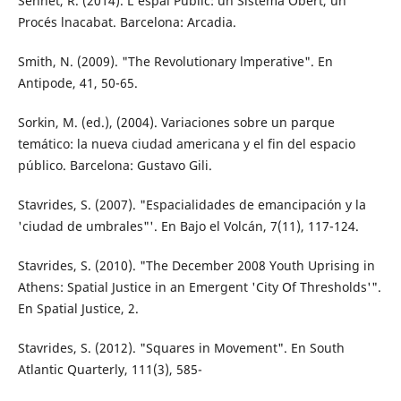
Sennet, R. (2014). L'espai Públic: un Sistema Obert, un
Procés lnacabat. Barcelona: Ar­cadia.
Smith, N. (2009). "The Revolutionary lmpera­tive". En
Antipode, 41, 50-65.
Sorkin, M. (ed.), (2004). Variaciones sobre un parque
temático: la nueva ciudad ameri­cana y el fin del espacio
público. Barcelo­na: Gustavo Gili.
Stavrides, S. (2007). "Espacialidades de eman­cipación y la
'ciudad de umbrales"'. En Bajo el Volcán, 7(11), 117-124.
Stavrides, S. (2010). "The December 2008 Youth Uprising in
Athens: Spatial Justice in an Emergent 'City Of Thresholds'".
En Spa­tial Justice, 2.
Stavrides, S. (2012). "Squares in Movement". En South
Atlantic Quarterly, 111(3), 585-