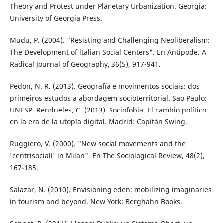
Theory and Protest under Planetary Urbanization. Georgia:
Universi­ty of Georgia Press.
Mudu, P. (2004). "Resisting and Challenging Neoliberalism:
The Development of ltalian Social Centers". En Antipode. A
Radical Journal of Geography, 36(5), 917-941.
Pedon, N. R. (2013). Geografía e movimentos sociais: dos
primeiros estudos a aborda­gem socioterritorial. Sao Paulo:
UNESP. Rendueles, C. (2013). Sociofobia. El cambio político
en la era de la utopía digital. Ma­drid: Capitán Swing.
Ruggiero, V. (2000). "New social movements and the
'centrisociali' in Milan". En The So­ciological Review, 48(2),
167-185.
Salazar, N. (2010). Envisioning eden: mobilizi­ng imaginaries
in tourism and beyond. New York: Berghahn Books.