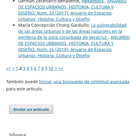
Germán Zecenarro Benavente,
Awkaypata
,
ANUARIO
DE ESPACIOS URBANOS, HISTORIA, CULTURA Y
DISEÑO: Núm. 24 (2017): Anuario de Espacios
Urbanos, Historia, Cultura y Diseño
María Concepción Chong Garduño,
La vulnerabilidad
de las áreas urbanas y de las áreas naturales en la
periferia de la zona conurbada de Veracruz
,
ANUARIO
DE ESPACIOS URBANOS, HISTORIA, CULTURA Y
DISEÑO: Núm. 26 (2019): Anuario de Espacios
Urbanos, Historia, Cultura y Diseño
<<
<
1
2
3
4
5
6
7
8
9
10
>
>>
También puede
Iniciar una búsqueda de similitud avanzada
para este artículo.
Enviar un artículo
Idioma