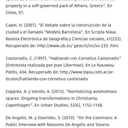
property in a self-governed park of Athens, Greece". En
Cities, 97.
Capel, H. (2007). "El debate sobre la construc­ción de la
ciudad y el llamado "Modelo Barcelona". En Scripta Nova.
Revista Electrónica de Geografía y Ciencias sociales, x1(233).
Recuperado de: http://www.ub.es/ geocrit/sn/sn-233. htm.
Castoriadis, C. (1997). "Hablando con Cornelius Castoriadis"
(Entrevista realizada por Jean Liberman). En Le Nouveau
Politis, 434. Re­cuperado de: http://www.topia.com.ar/ar­
ticulos/hablando-con-cornelius-castoriadis
Coppola, A. y Vanolo, A. (2015). "Normalizing autonomous
spaces: Ongoing transforma­tions in Christiania,
Copenhagen". En Ur­ban Studies, 52(6), 1152-1168.
De Angelis, M. y Stavrides, S. (2010). "On the Commons: A
Public lnterview with Massi­mo De Angelis and Stavros