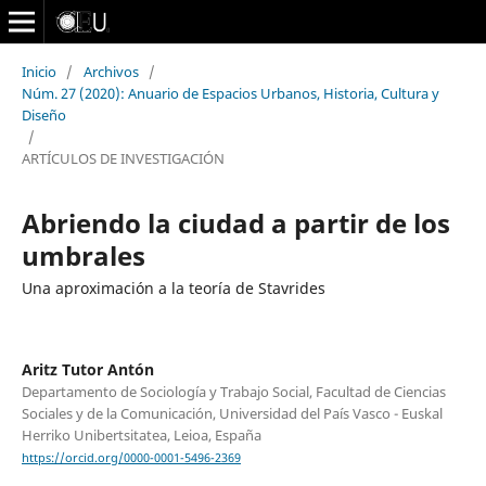
Inicio
/
Archivos
/
Núm. 27 (2020): Anuario de Espacios Urbanos, Historia, Cultura y
Diseño
/
ARTÍCULOS DE INVESTIGACIÓN
Abriendo la ciudad a partir de los
umbrales
Una aproximación a la teoría de Stavrides
Aritz Tutor Antón
Departamento de Sociología y Trabajo Social, Facultad de Ciencias
Sociales y de la Comunicación, Universidad del País Vasco - Euskal
Herriko Unibertsitatea, Leioa, España
https://orcid.org/0000-0001-5496-2369