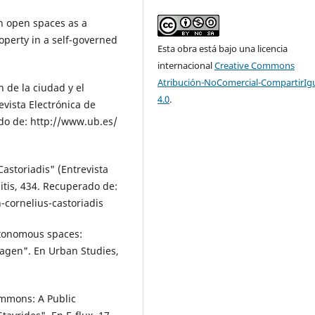
ban open spaces as a
operty in a self-governed
Esta obra está bajo una licencia
internacional
Creative Commons
Atribución-NoComercial-CompartirIg
n de la ciudad y el
4.0
.
vista Electrónica de
ado de: http://www.ub.es/
Castoriadis" (Entrevista
tis, 434. Re­cuperado de:
-cornelius-castoriadis
utonomous spaces:
agen". En Ur­ban Studies,
ommons: A Public