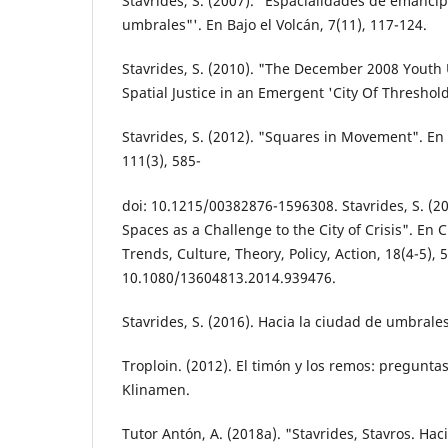
Stavrides, S. (2007). "Espacialidades de eman­cip
umbrales"'. En Bajo el Volcán, 7(11), 117-124.
Stavrides, S. (2010). "The December 2008 Youth 
Spatial Justice in an Emergent 'City Of Thresholds'
Stavrides, S. (2012). "Squares in Movement". En 
111(3), 585-
doi: 10.1215/00382876-1596308. Stavrides, S. 
Spac­es as a Challenge to the City of Crisis". En 
Trends, Culture, Theory, Policy, Action, 18(4-5), 
10.1080/13604813.2014.939476.
Stavrides, S. (2016). Hacia la ciudad de umbra­le
Troploin. (2012). El timón y los remos: pregun­ta
Klinamen.
Tutor Antón, A. (2018a). "Stavrides, Stavros. Hac