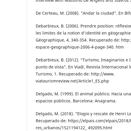
lnterview with Massi­mo De Angelis and Stavros S
De Certeau, M. (2008). "Andar la ciudad". En Bif
Debarbieux, B. (2006). Prendre position: ré­flexio
les limites de la notion d'identité en géographi
Géographique, 4, 340-354. Recuperado de: http:
espace-geographique-2006-4-page-340. htm
Debarbieux, B. (2012). "Turismo, Imaginarios e I
punto de vista". En Via@, Revista Internacional l
Turismo, 1. Recuperado de: http://www.
viatourismreview.net/Article1_ES.php
Delgado, M. (1999). El animal público. Hacia una
espacios públi­cos. Barcelona: Anagrama.
Delgado, M. (2018). "Elogio y rescate de Hen­ri Le
Recuperado de: https://elpais.com/elpais/2018/
res_urbanos/1521194122_ 492095.html