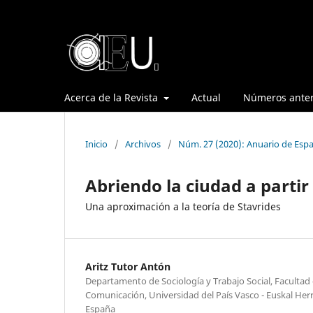
Acerca de la Revista
Actual
Números anter
Inicio
/
Archivos
/
Núm. 27 (2020): Anuario de Espa
Abriendo la ciudad a partir
Una aproximación a la teoría de Stavrides
Aritz Tutor Antón
Departamento de Sociología y Trabajo Social, Facultad d
Comunicación, Universidad del País Vasco - Euskal Herr
España