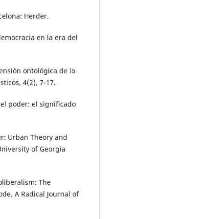
rcelona: Herder.
democracia en la era del
ensión ontológica de lo
ticos, 4(2), 7-17.
el poder: el significado
nter: Urban Theory and
niversi­ty of Georgia
liberalism: The
ode. A Radical Journal of