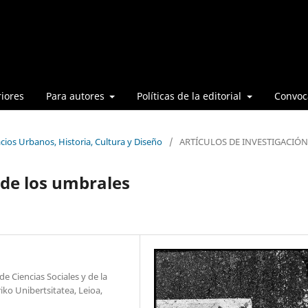
iores
Para autores
Políticas de la editorial
Convoca
cios Urbanos, Historia, Cultura y Diseño
/
ARTÍCULOS DE INVESTIGACIÓN
 de los umbrales
e Ciencias Sociales y de la
iko Unibertsitatea, Leioa,