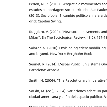
Pedon, N. R. (2013). Geografía e movimentos soc
estudos a aborda­gem socioterritorial. Sao Paulo
(2013). Sociofobia. El cambio político en la era de
drid: Capitán Swing.
Ruggiero, V. (2000). "New social movements and t
Milan". En The So­ciological Review, 48(2), 167-1
Salazar, N. (2010). Envisioning eden: mobilizi­ng
and beyond. New York: Berghahn Books.
Sennet, R. (2014). L'espai Públic: un Sistema Ob
Barcelona: Ar­cadia.
Smith, N. (2009). "The Revolutionary lmpera­tive"
Sorkin, M. (ed.), (2004). Variaciones sobre un p
ciudad ameri­cana y el fin del espacio público. Ba