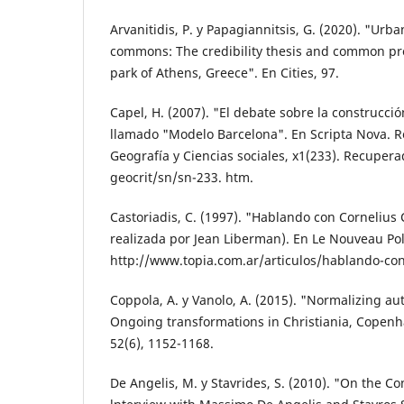
Arvanitidis, P. y Papagiannitsis, G. (2020). "Ur­
commons: The credi­bility thesis and common pr
park of Athens, Greece". En Cities, 97.
Capel, H. (2007). "El debate sobre la construc­ció
llamado "Modelo Barcelona". En Scripta Nova. Re
Geografía y Ciencias sociales, x1(233). Recuper
geocrit/sn/sn-233. htm.
Castoriadis, C. (1997). "Hablando con Cornelius 
realizada por Jean Liberman). En Le Nouveau Poli
http://www.topia.com.ar/ar­ticulos/hablando-con
Coppola, A. y Vanolo, A. (2015). "Normalizing a
Ongoing transforma­tions in Christiania, Copenh
52(6), 1152-1168.
De Angelis, M. y Stavrides, S. (2010). "On the C