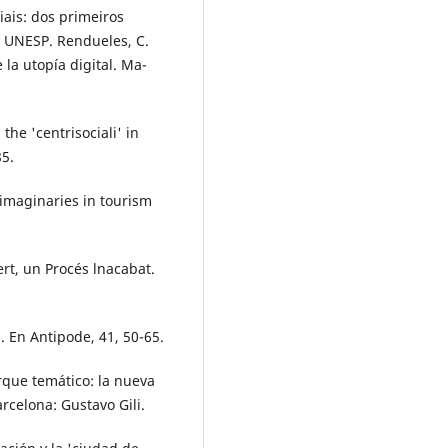
iais: dos primeiros
: UNESP. Rendueles, C.
 la utopía digital. Ma­
he 'centrisociali' in
85.
 imaginaries in tourism
ert, un Procés lnacabat.
. En Antipode, 41, 50-65.
arque temático: la nueva
rcelo­na: Gustavo Gili.