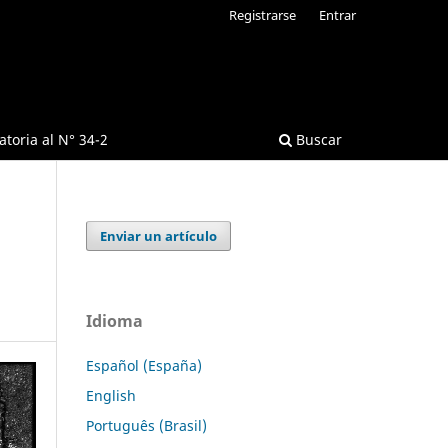
Registrarse
Entrar
toria al N° 34-2
Buscar
Enviar un artículo
Idioma
Español (España)
English
Português (Brasil)