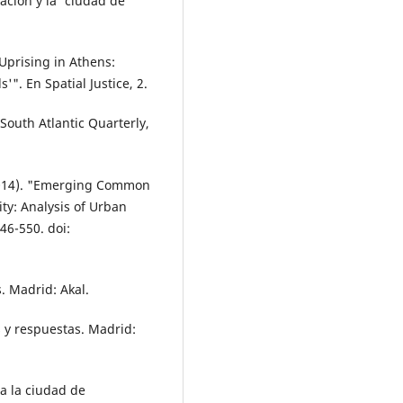
ación y la 'ciudad de
Uprising in Athens:
". En Spa­tial Justice, 2.
South Atlantic Quarterly,
(2014). "Emerging Common
City: Analysis of Urban
546-550. doi:
s. Madrid: Akal.
s y respuestas. Madrid:
ia la ciudad de