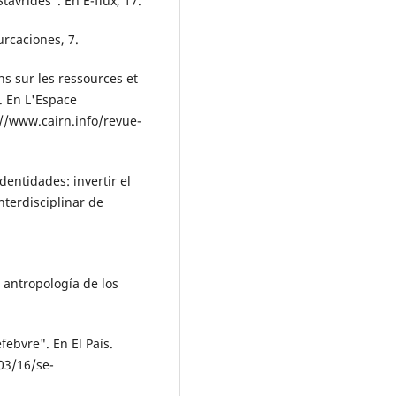
tavrides". En E-flux, 17.
urcaciones, 7.
ns sur les ressources et
e. En L'Espace
//www.cairn.info/revue­
dentidades: invertir el
nterdisciplinar de
 antropología de los
febvre". En El País.
03/16/se­