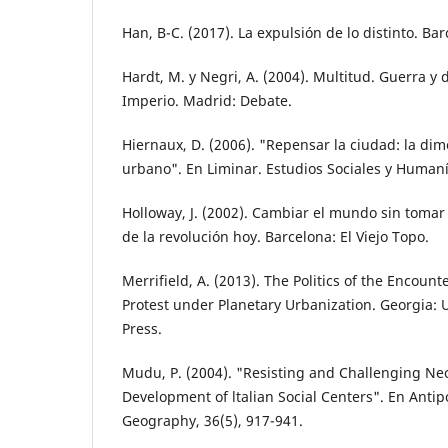
Han, B-C. (2017). La expulsión de lo distinto. Ba
Hardt, M. y Negri, A. (2004). Multitud. Guerra y 
Imperio. Ma­drid: Debate.
Hiernaux, D. (2006). "Repensar la ciudad: la dim
urbano". En Liminar. Estudios Sociales y Humanís
Holloway, J. (2002). Cambiar el mundo sin to­mar 
de la revolu­ción hoy. Barcelona: El Viejo Topo.
Merrifield, A. (2013). The Politics of the En­cou
Protest under Planetary Urbanization. Georgia: U
Press.
Mudu, P. (2004). "Resisting and Challenging Neo
Development of ltalian Social Centers". En Antip
Geography, 36(5), 917-941.