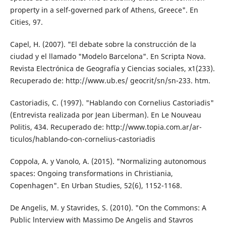
property in a self-governed park of Athens, Greece". En
Cities, 97.
Capel, H. (2007). "El debate sobre la construc­ción de la
ciudad y el llamado "Modelo Barcelona". En Scripta Nova.
Revista Electrónica de Geografía y Ciencias sociales, x1(233).
Recuperado de: http://www.ub.es/ geocrit/sn/sn-233. htm.
Castoriadis, C. (1997). "Hablando con Cornelius Castoriadis"
(Entrevista realizada por Jean Liberman). En Le Nouveau
Politis, 434. Re­cuperado de: http://www.topia.com.ar/ar­
ticulos/hablando-con-cornelius-castoriadis
Coppola, A. y Vanolo, A. (2015). "Normalizing autonomous
spaces: Ongoing transforma­tions in Christiania,
Copenhagen". En Ur­ban Studies, 52(6), 1152-1168.
De Angelis, M. y Stavrides, S. (2010). "On the Commons: A
Public lnterview with Massi­mo De Angelis and Stavros