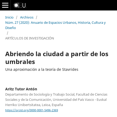
Inicio
/
Archivos
/
Núm. 27 (2020): Anuario de Espacios Urbanos, Historia, Cultura y
Diseño
/
ARTÍCULOS DE INVESTIGACIÓN
Abriendo la ciudad a partir de los
umbrales
Una aproximación a la teoría de Stavrides
Aritz Tutor Antón
Departamento de Sociología y Trabajo Social, Facultad de Ciencias
Sociales y de la Comunicación, Universidad del País Vasco - Euskal
Herriko Unibertsitatea, Leioa, España
https://orcid.org/0000-0001-5496-2369