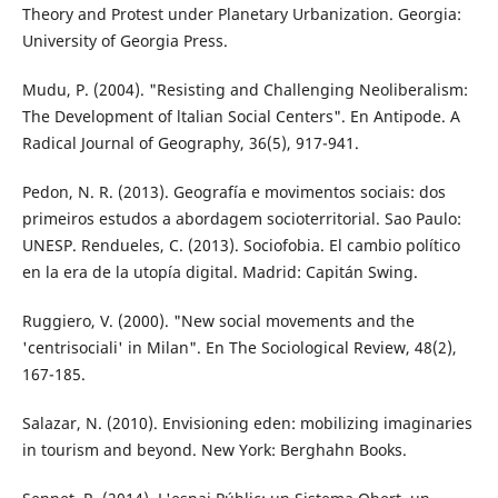
Theory and Protest under Planetary Urbanization. Georgia:
Universi­ty of Georgia Press.
Mudu, P. (2004). "Resisting and Challenging Neoliberalism:
The Development of ltalian Social Centers". En Antipode. A
Radical Journal of Geography, 36(5), 917-941.
Pedon, N. R. (2013). Geografía e movimentos sociais: dos
primeiros estudos a aborda­gem socioterritorial. Sao Paulo:
UNESP. Rendueles, C. (2013). Sociofobia. El cambio político
en la era de la utopía digital. Ma­drid: Capitán Swing.
Ruggiero, V. (2000). "New social movements and the
'centrisociali' in Milan". En The So­ciological Review, 48(2),
167-185.
Salazar, N. (2010). Envisioning eden: mobilizi­ng imaginaries
in tourism and beyond. New York: Berghahn Books.