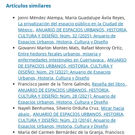
Artículos similares
Jonni Méndez Atempa, María Guadalupe Ávila Reyes,
La privatización del espacio público en la Ciudad de
México
,
ANUARIO DE ESPACIOS URBANOS, HISTORIA,
CULTURA Y DISEÑO: Núm. 32 (2025): Anuario de
Espacios Urbanos, Historia, Cultura y Diseño
Giovanni Marlon Montes Mats, Rafael Monroy Ortiz,
Entre hedores fecales urbanos, miseria y
enfermedades intestinales en Cuernavaca
,
ANUARIO
DE ESPACIOS URBANOS, HISTORIA, CULTURA Y
DISEÑO: Núm. 29 (2022): Anuario de Espacios
Urbanos, Historia, Cultura y Diseño
Francisco Javier de la Torre Galindo,
Reseña del libro
,
ANUARIO DE ESPACIOS URBANOS, HISTORIA,
CULTURA Y DISEÑO: Núm. 28 (2021): Anuario de
Espacios Urbanos, Historia, Cultura y Diseño
Nayeli Benhumea, Silverio Orduña Cruz,
Mirar hacia
abajo
,
ANUARIO DE ESPACIOS URBANOS, HISTORIA,
CULTURA Y DISEÑO: Núm. 23 (2016): Anuario de
Espacios Urbanos, Historia, Cultura y Diseño
María del Carmen Bernárdez de la Granja, Francisco