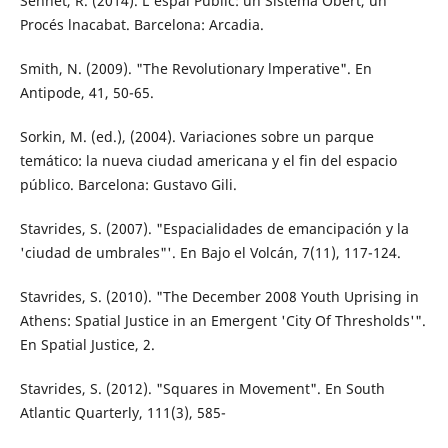
Sennet, R. (2014). L'espai Públic: un Sistema Obert, un
Procés lnacabat. Barcelona: Ar­cadia.
Smith, N. (2009). "The Revolutionary lmpera­tive". En
Antipode, 41, 50-65.
Sorkin, M. (ed.), (2004). Variaciones sobre un parque
temático: la nueva ciudad ameri­cana y el fin del espacio
público. Barcelo­na: Gustavo Gili.
Stavrides, S. (2007). "Espacialidades de eman­cipación y la
'ciudad de umbrales"'. En Bajo el Volcán, 7(11), 117-124.
Stavrides, S. (2010). "The December 2008 Youth Uprising in
Athens: Spatial Justice in an Emergent 'City Of Thresholds'".
En Spa­tial Justice, 2.
Stavrides, S. (2012). "Squares in Movement". En South
Atlantic Quarterly, 111(3), 585-