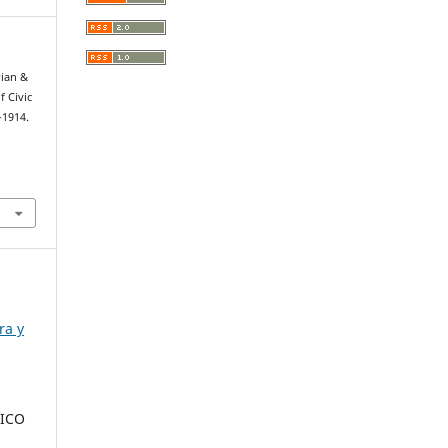
rian &
f Civic
-1914.
ra y
ICO