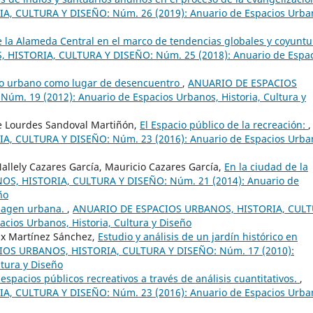
 CULTURA Y DISEÑO: Núm. 26 (2019): Anuario de Espacios Urba
 la Alameda Central en el marco de tendencias globales y coyuntu
HISTORIA, CULTURA Y DISEÑO: Núm. 25 (2018): Anuario de Espac
io urbano como lugar de desencuentro
,
ANUARIO DE ESPACIOS
m. 19 (2012): Anuario de Espacios Urbanos, Historia, Cultura y
e Lourdes Sandoval Martiñón,
El Espacio público de la recreación:
,
 CULTURA Y DISEÑO: Núm. 23 (2016): Anuario de Espacios Urba
Nallely Cazares García, Mauricio Cazares García,
En la ciudad de la
S, HISTORIA, CULTURA Y DISEÑO: Núm. 21 (2014): Anuario de
ño
imagen urbana.
,
ANUARIO DE ESPACIOS URBANOS, HISTORIA, CUL
cios Urbanos, Historia, Cultura y Diseño
lix Martínez Sánchez,
Estudio y análisis de un jardín histórico en
OS URBANOS, HISTORIA, CULTURA Y DISEÑO: Núm. 17 (2010):
ltura y Diseño
espacios públicos recreativos a través de análisis cuantitativos.
,
 CULTURA Y DISEÑO: Núm. 23 (2016): Anuario de Espacios Urba