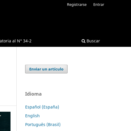
Registrarse
Entrar
toria al N° 34-2
Buscar
Enviar un artículo
Idioma
Español (España)
English
Português (Brasil)