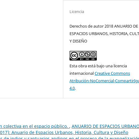
Licencia
Derechos de autor 2018 ANUARIO DE
ESPACIOS URBANOS, HISTORIA, CUL
Y DISEÑO
Esta obra está bajo una licencia
internacional
Creative Commons
Atribución-NoComercial-CompartirIg
4.0
.
n colectiva en el espacio público.
,
ANUARIO DE ESPACIOS URBANO
7): Anuario de Espacios Urbanos, Historia, Cultura y Diseño
 de indios y santuarios andinos en el proceso de la evangelizació