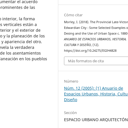
aumentar el acuerdo
prominentes de las
Cómo citar
 interior, la forma
Morley, I. (2018). The Provincial Late-Victo
s verticales están a
Edwardian City : Some Selected Examples o
rior y el exterior de
Desing and the Use of Urban Space c. 1880
o y la planeación de los
ANUARIO DE ESPACIOS URBANOS, HISTORIA,
 y apariencia del otro.
CULTURA Y DISEÑO
, (12).
evela la verdadera
https://doi.org/10.24275/EGIH4828
o de los asentamientos
planeación en los pueblos
Más formatos de cita
Número
Núm. 12 (2005): (1) Anuario de
Espacios Urbanos, Historia, Cultu
Diseño
Sección
ESPACIO URBANO ARQUITECTÓN