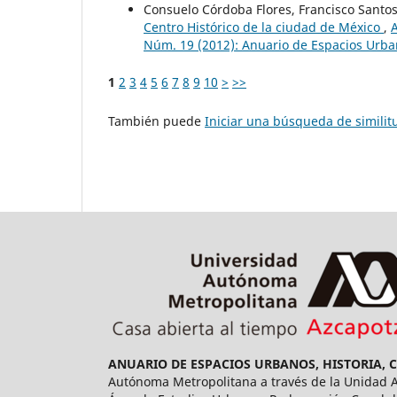
Consuelo Córdoba Flores, Francisco Santo
Centro Histórico de la ciudad de México
,
Núm. 19 (2012): Anuario de Espacios Urban
1
2
3
4
5
6
7
8
9
10
>
>>
También puede
Iniciar una búsqueda de simili
ANUARIO DE ESPACIOS URBANOS, HISTORIA, 
Autónoma Metropolitana a través de la Unidad Az