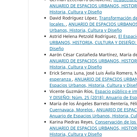
ANUARIO DE ESPACIOS URBANOS, HISTORIA,
Historia, Cultura y Diseño
David Rodríguez López,
Transformación de
locales.
,
ANUARIO DE ESPACIOS URBANOS, 
Urbanos, Historia, Cultura y Diseño
Astrid Helena Petzold Rodríguez,
El Espac
URBANOS, HISTORIA, CULTURA Y DISEÑO: Nú
Diseño
Aarón César Castañeda Martínez, María d
ANUARIO DE ESPACIOS URBANOS, HISTORIA,
Historia, Cultura y Diseño
Erick Serna Luna, José Luis Ávila Romero, 
esperanza
,
ANUARIO DE ESPACIOS URBANO
Espacios Urbanos, Historia, Cultura y Dise
Vicente Guzmán Ríos,
Espacio público e 
Y DISEÑO: Núm. 25 (2018): Anuario de Espa
María de los Ángeles Barreto Rentería, Fé
Cuernavaca, Morelos
,
ANUARIO DE ESPACI
Anuario de Espacios Urbanos, Historia, Cu
Karina Piedras Reyes,
Conservación de los 
ANUARIO DE ESPACIOS URBANOS, HISTORIA,
Historia, Cultura y Diseño