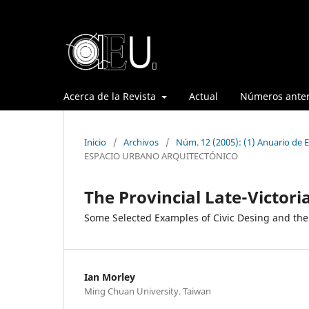
Acerca de la Revista
Actual
Números anter
Inicio
/
Archivos
/
Núm. 12 (2005): (1) Anuario de E
ESPACIO URBANO ARQUITECTÓNICO
The Provincial Late-Victor
Some Selected Examples of Civic Desing and the
Ian Morley
Ming Chuan University. Taiwan