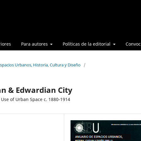
iores
Para autores
Políticas de la editorial
Convoca
spacios Urbanos, Historia, Cultura y Diseño
/
ian & Edwardian City
 Use of Urban Space c. 1880-1914