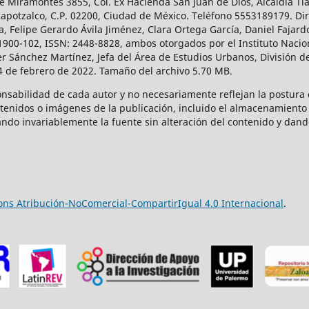
 Miramontes 3855, Col. Ex Hacienda San Juan de Dios, Alcaldía Tla
capotzalco, C.P. 02200, Ciudad de México. Teléfono 5553189179. Dir
a, Felipe Gerardo Ávila Jiménez, Clara Ortega García, Daniel Fajar
1900-102, ISSN: 2448-8828, ambos otorgados por el Instituto Nacio
r Sánchez Martínez, Jefa del Área de Estudios Urbanos, División de
14 de febrero de 2022. Tamaño del archivo 5.70 MB.
onsabilidad de cada autor y no necesariamente reflejan la postura d
ntenidos o imágenes de la publicación, incluido el almacenamiento 
ndo invariablemente la fuente sin alteración del contenido y dand
ns Atribución-NoComercial-CompartirIgual 4.0 Internacional
.