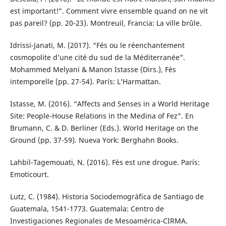
est important!”. Comment vivre ensemble quand on ne vit
pas pareil? (pp. 20-23). Montreuil, Francia: La ville brûle.
Idrissi-Janati, M. (2017). “Fés ou le réenchantement
cosmopolite d’une cité du sud de la Méditerranée”.
Mohammed Melyani & Manon Istasse (Dirs.), Fès
intemporelle (pp. 27-54). París: L’Harmattan.
Istasse, M. (2016). “Affects and Senses in a World Heritage
Site: People-House Relations in the Medina of Fez”. En
Brumann, C. & D. Berliner (Eds.). World Heritage on the
Ground (pp. 37-59). Nueva York: Berghahn Books.
Lahbil-Tagemouati, N. (2016). Fès est une drogue. París:
Emoticourt.
Lutz, C. (1984). Historia Sociodemográfica de Santiago de
Guatemala, 1541-1773. Guatemala: Centro de
Investigaciones Regionales de Mesoamérica-CIRMA.