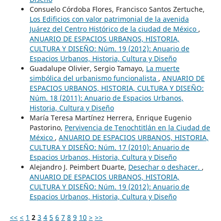
Consuelo Córdoba Flores, Francisco Santos Zertuche,
Los Edificios con valor patrimonial de la avenida
Juárez del Centro Histórico de la ciudad de México
,
ANUARIO DE ESPACIOS URBANOS, HISTORIA,
CULTURA Y DISEÑO: Núm. 19 (2012): Anuario de
Espacios Urbanos, Historia, Cultura y Diseño
Guadalupe Olivier, Sergio Tamayo,
La muerte
simbólica del urbanismo funcionalista
,
ANUARIO DE
ESPACIOS URBANOS, HISTORIA, CULTURA Y DISEÑO:
Núm. 18 (2011): Anuario de Espacios Urbanos,
Historia, Cultura y Diseño
María Teresa Martínez Herrera, Enrique Eugenio
Pastorino,
Pervivencia de Tenochtitlán en la Ciudad de
México
,
ANUARIO DE ESPACIOS URBANOS, HISTORIA,
CULTURA Y DISEÑO: Núm. 17 (2010): Anuario de
Espacios Urbanos, Historia, Cultura y Diseño
Alejandro J. Peimbert Duarte,
Desechar o deshacer.
,
ANUARIO DE ESPACIOS URBANOS, HISTORIA,
CULTURA Y DISEÑO: Núm. 19 (2012): Anuario de
Espacios Urbanos, Historia, Cultura y Diseño
<<
<
1
2
3
4
5
6
7
8
9
10
>
>>