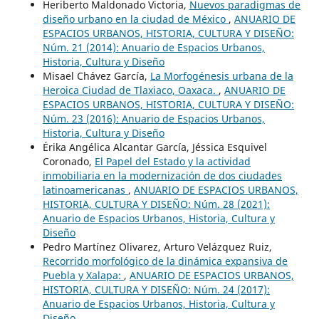
Heriberto Maldonado Victoria,
Nuevos paradigmas de
diseño urbano en la ciudad de México
,
ANUARIO DE
ESPACIOS URBANOS, HISTORIA, CULTURA Y DISEÑO:
Núm. 21 (2014): Anuario de Espacios Urbanos,
Historia, Cultura y Diseño
Misael Chávez García,
La Morfogénesis urbana de la
Heroica Ciudad de Tlaxiaco, Oaxaca.
,
ANUARIO DE
ESPACIOS URBANOS, HISTORIA, CULTURA Y DISEÑO:
Núm. 23 (2016): Anuario de Espacios Urbanos,
Historia, Cultura y Diseño
Érika Angélica Alcantar García, Jéssica Esquivel
Coronado,
El Papel del Estado y la actividad
inmobiliaria en la modernización de dos ciudades
latinoamericanas
,
ANUARIO DE ESPACIOS URBANOS,
HISTORIA, CULTURA Y DISEÑO: Núm. 28 (2021):
Anuario de Espacios Urbanos, Historia, Cultura y
Diseño
Pedro Martínez Olivarez, Arturo Velázquez Ruiz,
Recorrido morfológico de la dinámica expansiva de
Puebla y Xalapa:
,
ANUARIO DE ESPACIOS URBANOS,
HISTORIA, CULTURA Y DISEÑO: Núm. 24 (2017):
Anuario de Espacios Urbanos, Historia, Cultura y
Diseño