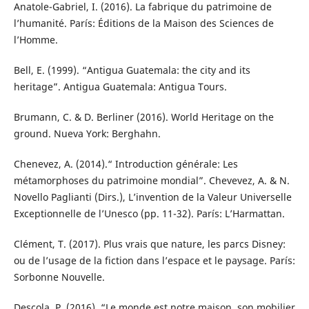
Anatole-Gabriel, I. (2016). La fabrique du patrimoine de
l’humanité. París: Éditions de la Maison des Sciences de
l’Homme.
Bell, E. (1999). “Antigua Guatemala: the city and its
heritage”. Antigua Guatemala: Antigua Tours.
Brumann, C. & D. Berliner (2016). World Heritage on the
ground. Nueva York: Berghahn.
Chenevez, A. (2014).“ Introduction générale: Les
métamorphoses du patrimoine mondial”. Chevevez, A. & N.
Novello Paglianti (Dirs.), L’invention de la Valeur Universelle
Exceptionnelle de l’Unesco (pp. 11-32). París: L’Harmattan.
Clément, T. (2017). Plus vrais que nature, les parcs Disney:
ou de l’usage de la fiction dans l’espace et le paysage. París:
Sorbonne Nouvelle.
Descola, P. (2016). “Le monde est notre maison, son mobilier