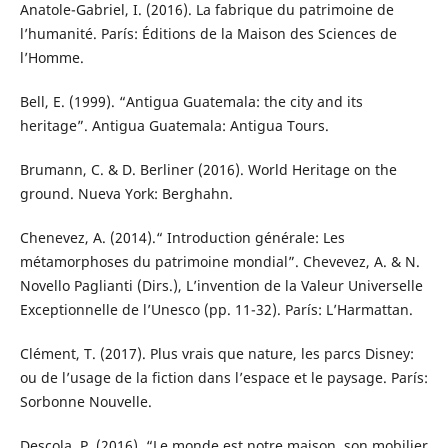
Anatole-Gabriel, I. (2016). La fabrique du patrimoine de
l’humanité. París: Éditions de la Maison des Sciences de
l’Homme.
Bell, E. (1999). “Antigua Guatemala: the city and its
heritage”. Antigua Guatemala: Antigua Tours.
Brumann, C. & D. Berliner (2016). World Heritage on the
ground. Nueva York: Berghahn.
Chenevez, A. (2014).“ Introduction générale: Les
métamorphoses du patrimoine mondial”. Chevevez, A. & N.
Novello Paglianti (Dirs.), L’invention de la Valeur Universelle
Exceptionnelle de l’Unesco (pp. 11-32). París: L’Harmattan.
Clément, T. (2017). Plus vrais que nature, les parcs Disney:
ou de l’usage de la fiction dans l’espace et le paysage. París:
Sorbonne Nouvelle.
Descola, P. (2016). “Le monde est notre maison, son mobilier