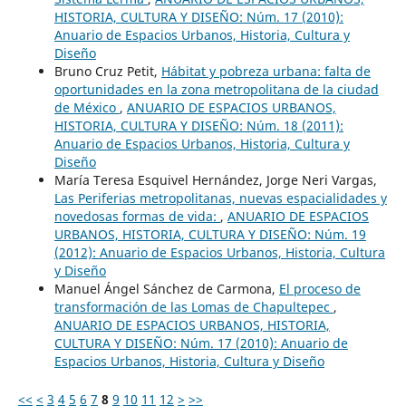
HISTORIA, CULTURA Y DISEÑO: Núm. 17 (2010):
Anuario de Espacios Urbanos, Historia, Cultura y
Diseño
Bruno Cruz Petit,
Hábitat y pobreza urbana: falta de
oportunidades en la zona metropolitana de la ciudad
de México
,
ANUARIO DE ESPACIOS URBANOS,
HISTORIA, CULTURA Y DISEÑO: Núm. 18 (2011):
Anuario de Espacios Urbanos, Historia, Cultura y
Diseño
María Teresa Esquivel Hernández, Jorge Neri Vargas,
Las Periferias metropolitanas, nuevas espacialidades y
novedosas formas de vida:
,
ANUARIO DE ESPACIOS
URBANOS, HISTORIA, CULTURA Y DISEÑO: Núm. 19
(2012): Anuario de Espacios Urbanos, Historia, Cultura
y Diseño
Manuel Ángel Sánchez de Carmona,
El proceso de
transformación de las Lomas de Chapultepec
,
ANUARIO DE ESPACIOS URBANOS, HISTORIA,
CULTURA Y DISEÑO: Núm. 17 (2010): Anuario de
Espacios Urbanos, Historia, Cultura y Diseño
<<
<
3
4
5
6
7
8
9
10
11
12
>
>>