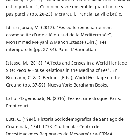
est important!”. Comment vivre ensemble quand on ne vit
pas pareil? (pp. 20-23). Montreuil, Francia: La ville brûle.
Idrissi-Janati, M. (2017). “Fés ou le réenchantement
cosmopolite d’une cité du sud de la Méditerranée”.
Mohammed Melyani & Manon Istasse (Dirs.), Fès
intemporelle (pp. 27-54). París: L’Harmattan.
Istasse, M. (2016). “Affects and Senses in a World Heritage
Site: People-House Relations in the Medina of Fez”. En
Brumann, C. & D. Berliner (Eds.). World Heritage on the
Ground (pp. 37-59). Nueva York: Berghahn Books.
Lahbil-Tagemouati, N. (2016). Fès est une drogue. París:
Emoticourt.
Lutz, C. (1984). Historia Sociodemográfica de Santiago de
Guatemala, 1541-1773. Guatemala: Centro de
Investigaciones Regionales de Mesoamérica-CIRMA.