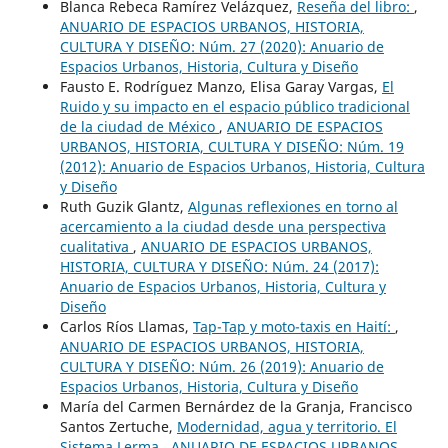
Blanca Rebeca Ramírez Velázquez,
Reseña del libro:
,
ANUARIO DE ESPACIOS URBANOS, HISTORIA,
CULTURA Y DISEÑO: Núm. 27 (2020): Anuario de
Espacios Urbanos, Historia, Cultura y Diseño
Fausto E. Rodríguez Manzo, Elisa Garay Vargas,
El
Ruido y su impacto en el espacio público tradicional
de la ciudad de México
,
ANUARIO DE ESPACIOS
URBANOS, HISTORIA, CULTURA Y DISEÑO: Núm. 19
(2012): Anuario de Espacios Urbanos, Historia, Cultura
y Diseño
Ruth Guzik Glantz,
Algunas reflexiones en torno al
acercamiento a la ciudad desde una perspectiva
cualitativa
,
ANUARIO DE ESPACIOS URBANOS,
HISTORIA, CULTURA Y DISEÑO: Núm. 24 (2017):
Anuario de Espacios Urbanos, Historia, Cultura y
Diseño
Carlos Ríos Llamas,
Tap-Tap y moto-taxis en Haití:
,
ANUARIO DE ESPACIOS URBANOS, HISTORIA,
CULTURA Y DISEÑO: Núm. 26 (2019): Anuario de
Espacios Urbanos, Historia, Cultura y Diseño
María del Carmen Bernárdez de la Granja, Francisco
Santos Zertuche,
Modernidad, agua y territorio. El
Sistema Lerma
,
ANUARIO DE ESPACIOS URBANOS,