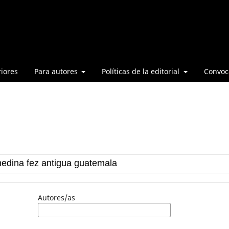
iores
Para autores
Políticas de la editorial
Convoca
Autores/as