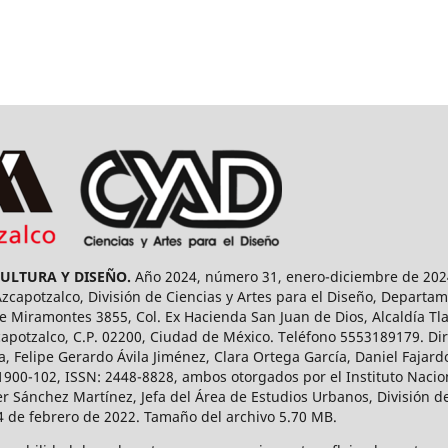
CULTURA Y DISEÑO.
Año 2024, número 31, enero-diciembre de 2024
capotzalco, División de Ciencias y Artes para el Diseño, Departam
 Miramontes 3855, Col. Ex Hacienda San Juan de Dios, Alcaldía Tla
capotzalco, C.P. 02200, Ciudad de México. Teléfono 5553189179. Dir
a, Felipe Gerardo Ávila Jiménez, Clara Ortega García, Daniel Fajar
1900-102, ISSN: 2448-8828, ambos otorgados por el Instituto Nacio
r Sánchez Martínez, Jefa del Área de Estudios Urbanos, División de
14 de febrero de 2022. Tamaño del archivo 5.70 MB.