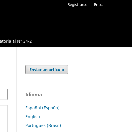
Registrarse
Entrar
toria al N° 34-2
Enviar un artículo
Idioma
Español (España)
English
Português (Brasil)