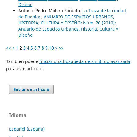
Diseño
Antonio Pedro Molero Sañudo,
La Traza de la ciudad
de Puebla:
,
ANUARIO DE ESPACIOS URBANOS,
HISTORIA, CULTURA Y DISEÑO: Núm. 26 (2019):
Anuario de Espacios Urbanos, Historia, Cultura y
Diseño
<<
<
1
2
3
4
5
6
7
8
9
10
>
>>
También puede
Iniciar una búsqueda de similitud avanzada
para este artículo.
Enviar un artículo
Idioma
Español (España)