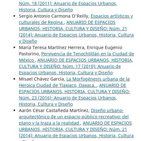
Núm. 18 (2011): Anuario de Espacios Urbanos,
Historia, Cultura y Diseño
Sergio Antonio Carmona O'Reilly,
Espacios artísticos y
culturales de Regina
,
ANUARIO DE ESPACIOS
URBANOS, HISTORIA, CULTURA Y DISEÑO: Núm. 21
(2014): Anuario de Espacios Urbanos, Historia, Cultura
y Diseño
María Teresa Martínez Herrera, Enrique Eugenio
Pastorino,
Pervivencia de Tenochtitlán en la Ciudad de
México
,
ANUARIO DE ESPACIOS URBANOS, HISTORIA,
CULTURA Y DISEÑO: Núm. 17 (2010): Anuario de
Espacios Urbanos, Historia, Cultura y Diseño
Misael Chávez García,
La Morfogénesis urbana de la
Heroica Ciudad de Tlaxiaco, Oaxaca.
,
ANUARIO DE
ESPACIOS URBANOS, HISTORIA, CULTURA Y DISEÑO:
Núm. 23 (2016): Anuario de Espacios Urbanos,
Historia, Cultura y Diseño
Aarón César Castañeda Martínez,
Diseño urbano-
arquitectónico de un espacio público recreativo: del
plano y la traza a la realidad
,
ANUARIO DE ESPACIOS
URBANOS, HISTORIA, CULTURA Y DISEÑO: Núm. 21
(2014): Anuario de Espacios Urbanos, Historia, Cultura