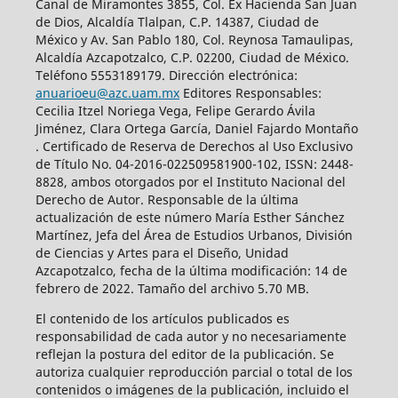
Canal de Miramontes 3855, Col. Ex Hacienda San Juan
de Dios, Alcaldía Tlalpan, C.P. 14387, Ciudad de
México y Av. San Pablo 180, Col. Reynosa Tamaulipas,
Alcaldía Azcapotzalco, C.P. 02200, Ciudad de México.
Teléfono 5553189179. Dirección electrónica:
anuarioeu@azc.uam.mx
Editores Responsables:
Cecilia Itzel Noriega Vega, Felipe Gerardo Ávila
Jiménez, Clara Ortega García, Daniel Fajardo Montaño
. Certificado de Reserva de Derechos al Uso Exclusivo
de Título No. 04-2016-022509581900-102, ISSN: 2448-
8828, ambos otorgados por el Instituto Nacional del
Derecho de Autor. Responsable de la última
actualización de este número María Esther Sánchez
Martínez, Jefa del Área de Estudios Urbanos, División
de Ciencias y Artes para el Diseño, Unidad
Azcapotzalco, fecha de la última modificación: 14 de
febrero de 2022. Tamaño del archivo 5.70 MB.
El contenido de los artículos publicados es
responsabilidad de cada autor y no necesariamente
reflejan la postura del editor de la publicación. Se
autoriza cualquier reproducción parcial o total de los
contenidos o imágenes de la publicación, incluido el