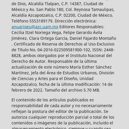
de Dios, Alcaldía Tlalpan, C.P. 14387, Ciudad de
México y Av. San Pablo 180, Col. Reynosa Tamaulipas,
Alcaldía Azcapotzalco, C.P. 02200, Ciudad de México.
Teléfono 5553189179. Dirección electrónica:
anuarioeu@azc.uam.mx
Editores Responsables:
Cecilia Itzel Noriega Vega, Felipe Gerardo Ávila
Jiménez, Clara Ortega García, Daniel Fajardo Montaño
. Certificado de Reserva de Derechos al Uso Exclusivo
de Título No. 04-2016-022509581900-102, ISSN: 2448-
8828, ambos otorgados por el Instituto Nacional del
Derecho de Autor. Responsable de la última
actualización de este número María Esther Sánchez
Martínez, Jefa del Área de Estudios Urbanos, División
de Ciencias y Artes para el Diseño, Unidad
Azcapotzalco, fecha de la última modificación: 14 de
febrero de 2022. Tamaño del archivo 5.70 MB.
El contenido de los artículos publicados es
responsabilidad de cada autor y no necesariamente
reflejan la postura del editor de la publicación. Se
autoriza cualquier reproducción parcial o total de los
contenidos o imágenes de la publicación, incluido el
almacenamiento electrónico, siempre y cuando sea