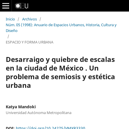
Inicio
/
Archivos
/
Núm. 05 (1998): Anuario de Espacios Urbanos, Historia, Cultura y
Diseño
/
ESPACIO Y FORMA URBANA
Desarraigo y quiebre de escalas
en la ciudad de México . Un
problema de semiosis y estética
urbana
Katya Mandoki
Universidad Autónoma Metropolitana
DOI:
https://doi.org/10.24275/VMXR3330