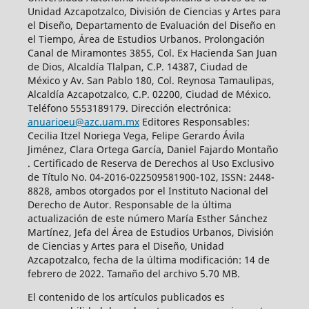
Unidad Azcapotzalco, División de Ciencias y Artes para
el Diseño, Departamento de Evaluación del Diseño en
el Tiempo, Área de Estudios Urbanos. Prolongación
Canal de Miramontes 3855, Col. Ex Hacienda San Juan
de Dios, Alcaldía Tlalpan, C.P. 14387, Ciudad de
México y Av. San Pablo 180, Col. Reynosa Tamaulipas,
Alcaldía Azcapotzalco, C.P. 02200, Ciudad de México.
Teléfono 5553189179. Dirección electrónica:
anuarioeu@azc.uam.mx
Editores Responsables:
Cecilia Itzel Noriega Vega, Felipe Gerardo Ávila
Jiménez, Clara Ortega García, Daniel Fajardo Montaño
. Certificado de Reserva de Derechos al Uso Exclusivo
de Título No. 04-2016-022509581900-102, ISSN: 2448-
8828, ambos otorgados por el Instituto Nacional del
Derecho de Autor. Responsable de la última
actualización de este número María Esther Sánchez
Martínez, Jefa del Área de Estudios Urbanos, División
de Ciencias y Artes para el Diseño, Unidad
Azcapotzalco, fecha de la última modificación: 14 de
febrero de 2022. Tamaño del archivo 5.70 MB.
El contenido de los artículos publicados es