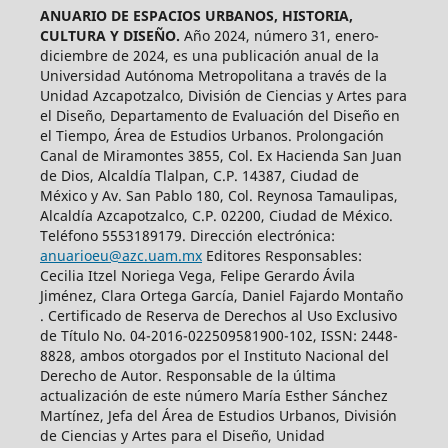
ANUARIO DE ESPACIOS URBANOS, HISTORIA,
CULTURA Y DISEÑO.
Año 2024, número 31, enero-
diciembre de 2024, es una publicación anual de la
Universidad Autónoma Metropolitana a través de la
Unidad Azcapotzalco, División de Ciencias y Artes para
el Diseño, Departamento de Evaluación del Diseño en
el Tiempo, Área de Estudios Urbanos. Prolongación
Canal de Miramontes 3855, Col. Ex Hacienda San Juan
de Dios, Alcaldía Tlalpan, C.P. 14387, Ciudad de
México y Av. San Pablo 180, Col. Reynosa Tamaulipas,
Alcaldía Azcapotzalco, C.P. 02200, Ciudad de México.
Teléfono 5553189179. Dirección electrónica:
anuarioeu@azc.uam.mx
Editores Responsables:
Cecilia Itzel Noriega Vega, Felipe Gerardo Ávila
Jiménez, Clara Ortega García, Daniel Fajardo Montaño
. Certificado de Reserva de Derechos al Uso Exclusivo
de Título No. 04-2016-022509581900-102, ISSN: 2448-
8828, ambos otorgados por el Instituto Nacional del
Derecho de Autor. Responsable de la última
actualización de este número María Esther Sánchez
Martínez, Jefa del Área de Estudios Urbanos, División
de Ciencias y Artes para el Diseño, Unidad