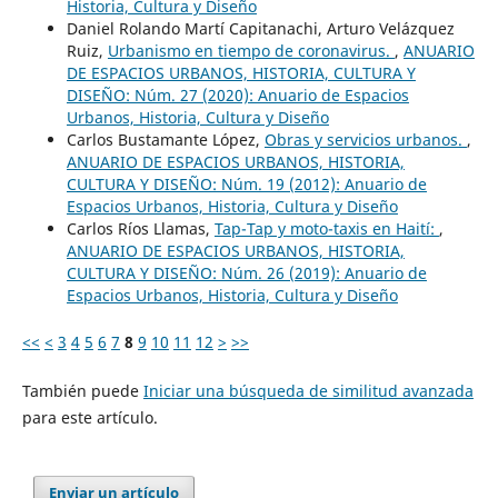
Historia, Cultura y Diseño
Daniel Rolando Martí Capitanachi, Arturo Velázquez
Ruiz,
Urbanismo en tiempo de coronavirus.
,
ANUARIO
DE ESPACIOS URBANOS, HISTORIA, CULTURA Y
DISEÑO: Núm. 27 (2020): Anuario de Espacios
Urbanos, Historia, Cultura y Diseño
Carlos Bustamante López,
Obras y servicios urbanos.
,
ANUARIO DE ESPACIOS URBANOS, HISTORIA,
CULTURA Y DISEÑO: Núm. 19 (2012): Anuario de
Espacios Urbanos, Historia, Cultura y Diseño
Carlos Ríos Llamas,
Tap-Tap y moto-taxis en Haití:
,
ANUARIO DE ESPACIOS URBANOS, HISTORIA,
CULTURA Y DISEÑO: Núm. 26 (2019): Anuario de
Espacios Urbanos, Historia, Cultura y Diseño
<<
<
3
4
5
6
7
8
9
10
11
12
>
>>
También puede
Iniciar una búsqueda de similitud avanzada
para este artículo.
Enviar un artículo