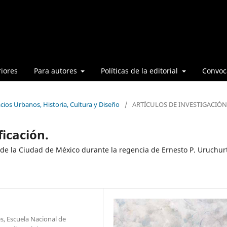
iores
Para autores
Políticas de la editorial
Convoca
cios Urbanos, Historia, Cultura y Diseño
/
ARTÍCULOS DE INVESTIGACIÓN
icación.
e la Ciudad de México durante la regencia de Ernesto P. Uruchur
s, Escuela Nacional de