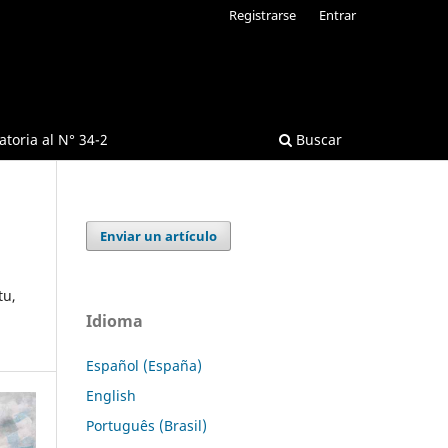
Registrarse
Entrar
toria al N° 34-2
Buscar
Enviar un artículo
tu,
Idioma
Español (España)
English
Português (Brasil)