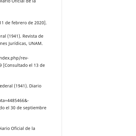
iario Oficial de la
11 de febrero de 2020].
ral (1941). Revista de
ones Jurídicas, UNAM.
index.php/rev-
9 [Consultado el 13 de
ederal (1941). Diario
ota=4485466&-
do el 30 de septiembre
iario Oficial de la