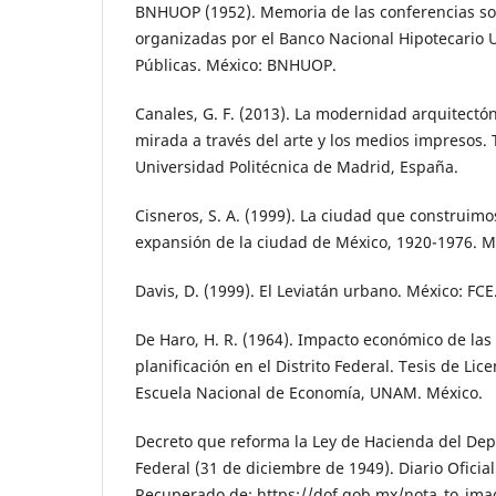
BNHUOP (1952). Memoria de las conferencias so
organizadas por el Banco Nacional Hipotecario 
Públicas. México: BNHUOP.
Canales, G. F. (2013). La modernidad arquitectó
mirada a través del arte y los medios impresos. 
Universidad Politécnica de Madrid, España.
Cisneros, S. A. (1999). La ciudad que construimos
expansión de la ciudad de México, 1920-1976. M
Davis, D. (1999). El Leviatán urbano. México: FCE
De Haro, H. R. (1964). Impacto económico de la
planificación en el Distrito Federal. Tesis de Li
Escuela Nacional de Economía, UNAM. México.
Decreto que reforma la Ley de Hacienda del Depa
Federal (31 de diciembre de 1949). Diario Oficial
Recuperado de: https://dof.gob.mx/nota_to_ima