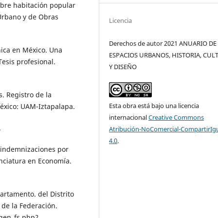
bre habitación popular
Urbano y de Obras
Licencia
Derechos de autor 2021 ANUARIO DE
nica en México. Una
ESPACIOS URBANOS, HISTORIA, CUL
Tesis profesional.
Y DISEÑO
. Registro de la
Esta obra está bajo una licencia
éxico: UAM-Iztapalapa.
internacional
Creative Commons
.
Atribución-NoComercial-CompartirIg
4.0
.
s indemnizaciones por
cenciatura en Economía.
rtamento. del Distrito
 de la Federación.
gen_fs.php?