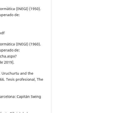
formática (INEGI) (1950).
cuperado de:
pdf
formática (INEGI) (1960).
cuperado de:
icha.aspx?
e 2019].
P. Uruchurtu and the
66. Tesis profesional, The
Barcelona: Capitán Swing