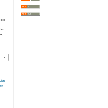
ixta
l
ico
tu,
,
cios
ño