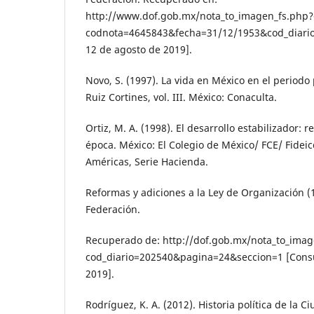
http://www.dof.gob.mx/nota_to_imagen_fs.php?
codnota=4645843&fecha=31/12/1953&cod_diario
12 de agosto de 2019].
Novo, S. (1997). La vida en México en el periodo
Ruiz Cortines, vol. III. México: Conaculta.
Ortiz, M. A. (1998). El desarrollo estabilizador: 
época. México: El Colegio de México/ FCE/ Fideic
Américas, Serie Hacienda.
Reformas y adiciones a la Ley de Organización (19
Federación.
Recuperado de: http://dof.gob.mx/nota_to_imag
cod_diario=202540&pagina=24&seccion=1 [Consul
2019].
Rodríguez, K. A. (2012). Historia política de la 