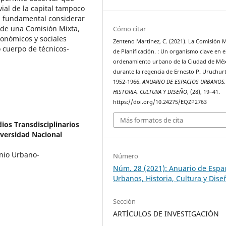
ial de la capital tampoco
ta fundamental considerar
 de una Comisión Mixta,
Cómo citar
conómicos y sociales
Zenteno Martínez, C. (2021). La Comisión M
 cuerpo de técnicos-
de Planificación. : Un organismo clave en e
ordenamiento urbano de la Ciudad de Méx
durante la regencia de Ernesto P. Uruchur
1952-1966.
ANUARIO DE ESPACIOS URBANOS
HISTORIA, CULTURA Y DISEÑO
, (28), 19–41.
https://doi.org/10.24275/EQZP2763
Más formatos de cita
ios Transdisciplinarios
iversidad Nacional
onio Urbano-
Número
Núm. 28 (2021): Anuario de Espa
Urbanos, Historia, Cultura y Dise
Sección
ARTÍCULOS DE INVESTIGACIÓN