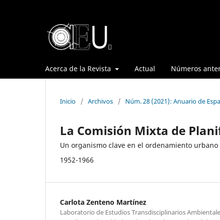
Acerca de la Revista
Actual
Números anter
Inicio
/
Archivos
/
Núm. 28 (2021): Anuario de Espa
La Comisión Mixta de Planif
Un organismo clave en el ordenamiento urbano d
1952-1966
Carlota Zenteno Martínez
Laboratorio de Estudios Transdisciplinarios Ambientale