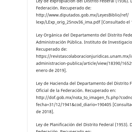
Ley de expropiación del Distrito Federal (1936). D
Federación. Recuperado de:
http://www.diputados.gob.mx/LeyesBiblio/ref/
lexp/LExp_orig_25nov36_ima.pdf [Consultado el 
Ley Orgánica del Departamento del Distrito Fede
Administración Pública. Instituto de Investigaci
Recuperado de:
https://revistascolaboracionjuridicas.unam.mx/
administracion-publica/article/view/18390/1652
enero de 2019].
Ley de Hacienda del Departamento del Distrito F
Oficial de la Federación. Recuperado en:
http://dof.gob.mx/nota_to_imagen_fs.php?codn
fecha=31/12/1941&cod_diario=190405 [Consulta
de 2018].
Ley de Planificación del Distrito Federal (1953). D
Federación. Recuperado en: