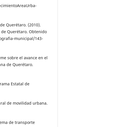
ecimientoAreaUrba­
 de Querétaro. (2010).
a de Querétaro. Obtenido
ogra­fia-municipal/143-
orme sobre el avance en el
ana de Querétaro.
grama Estatal de
gral de movilidad urbana.
tema de transporte