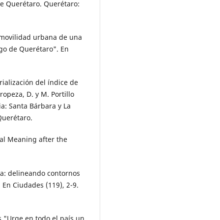
e Queréta­ro. Querétaro:
a movilidad urbana de una
go de Querétaro". En
rialización del índice de
peza, D. y M. Portillo
ia: Santa Bárbara y La
Querétaro.
ral Meaning after the
da: delineando contornos
. En Ciu­dades (119), 2-9.
s "Urge en todo el país un