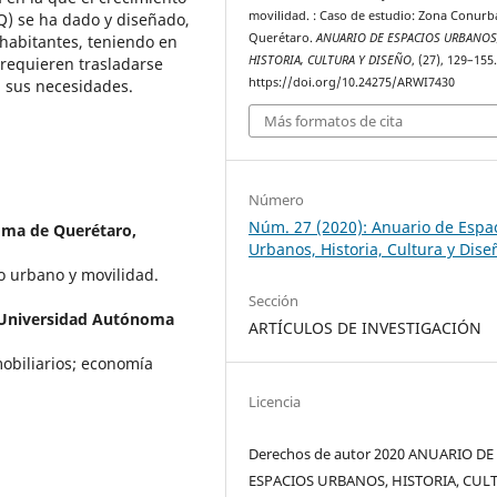
movilidad. : Caso de estudio: Zona Conur
) se ha dado y diseñado,
Querétaro.
ANUARIO DE ESPACIOS URBANOS
 habitantes, teniendo en
HISTORIA, CULTURA Y DISEÑO
, (27), 129–155
 requieren trasladarse
https://doi.org/10.24275/ARWI7430
n sus necesidades.
Más formatos de cita
Número
Núm. 27 (2020): Anuario de Espa
oma de Querétaro,
Urbanos, Historia, Cultura y Dise
o urbano y movilidad.
Sección
, Universidad Autónoma
ARTÍCULOS DE INVESTIGACIÓN
mobiliarios; economía
Licencia
Derechos de autor 2020 ANUARIO DE
ESPACIOS URBANOS, HISTORIA, CUL