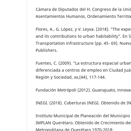
Cámara de Diputados del H. Congreso de la Unió
Asentamientos Humanos, Ordenamiento Territori
Flores, A., G. López, y V. Leyva. (2018). "The expe
and its con­tributions to urban habitability". En 
Transportation infras­tructure (pp. 45- 69). Nue
Publishers.
Fuentes, C. (2009). "La estructura espacial ur­ba
diferenciada a centros de empleo en Ciudad Juá
Región y Sociedad, xx,(44), 117-144.
Fundación Metrópoli (2012). Guanajuato, in­novac
INEGI. (2018). Coberturas INEGI. Obtenido de I
Instituto Municipal de Planeación del Munici­pio
IMPLAN Querétaro. Obtenido de Crecimiento del
Metropolitana de Querétaro 1970-2018: