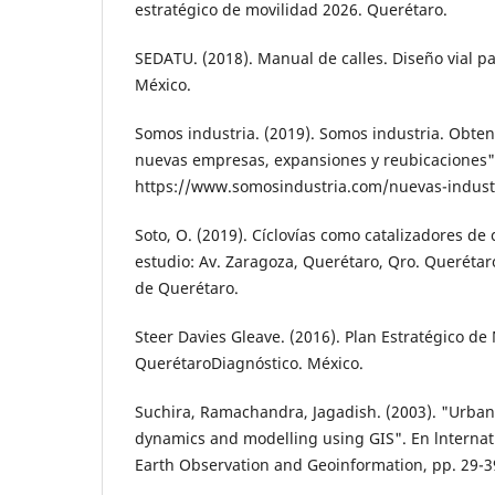
estratégico de movili­dad 2026. Querétaro.
SEDATU. (2018). Manual de calles. Diseño vial p
México.
Somos industria. (2019). Somos industria. Obte
nuevas empre­sas, expansiones y reubicaciones"
https://www.somosindustria.com/nuevas-indus­t
Soto, O. (2019). Cíclovías como catalizadores de
estudio: Av. Zaragoza, Querétaro, Qro. Queréta
de Querétaro.
Steer Davies Gleave. (2016). Plan Estratégico de
Querétaro­Diagnóstico. México.
Suchira, Ramachandra, Jagadish. (2003). "Ur­ban
dynamics and model­ling using GIS". En lnternat
Earth Observation and Geoinfor­mation, pp. 29-3