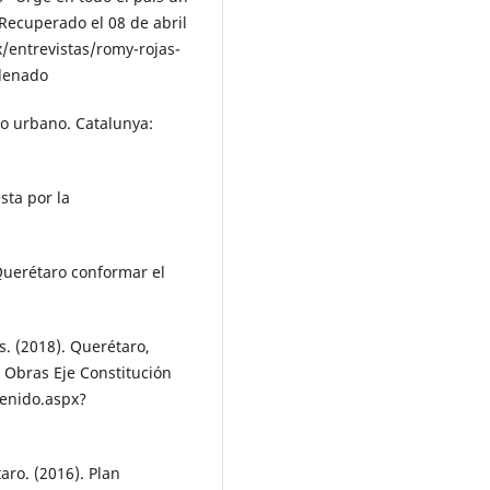
Recu­perado el 08 de abril
/entrevistas/romy-rojas-
rdenado
to urbano. Catalunya:
sta por la
Querétaro conformar el
s. (2018). Querétaro,
 Obras Eje Constitución
enido.aspx?
aro. (2016). Plan