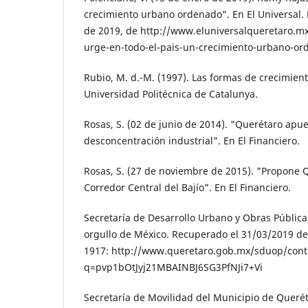
crecimiento urbano ordenado". En El Universal. 
de 2019, de http://www.eluniversalqueretaro.mx
urge-en-todo-el-pais-un-creci­miento-urbano-o
Rubio, M. d.-M. (1997). Las formas de creci­mien
Universidad Po­litécnica de Catalunya.
Rosas, S. (02 de junio de 2014). "Querétaro apue
desconcentración indus­trial". En El Financiero.
Rosas, S. (27 de noviembre de 2015). "Propone 
Corredor Central del Bajío". En El Financiero.
Secretaría de Desarrollo Urbano y Obras Públi­ca
orgullo de México. Recuperado el 31/03/2019 de
1917: http://www.queretaro.gob.mx/sduop/cont
q=pvp1bOtJyj21MBAINBJ6SG3PfNJi7+Vi
Secretaría de Movilidad del Municipio de Que­rét