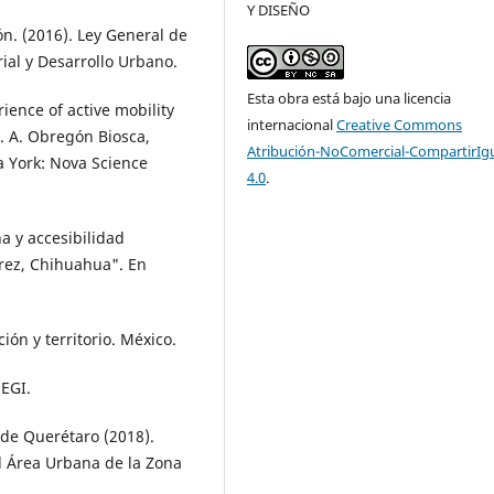
Y DISEÑO
n. (2016). Ley General de
al y Desarrollo Urbano.
Esta obra está bajo una licencia
rience of active mobility
internacional
Creative Commons
S. A. Obregón Biosca,
Atribución-NoComercial-CompartirIg
va York: Nova Science
4.0
.
na y accesibilidad
rez, Chihuahua". En
ión y territorio. México.
NEGI.
 de Querétaro (2018).
 Área Urbana de la Zona