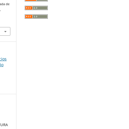
bada de
,
.
cios
ño
TURA