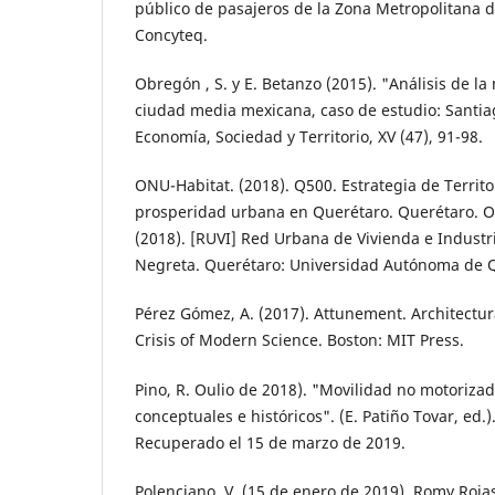
público de pasaje­ros de la Zona Metropolitana d
Concyteq.
Obregón , S. y E. Betanzo (2015). "Análisis de l
ciudad media mexicana, caso de estudio: Santia
Economía, Sociedad y Terri­torio, XV (47), 91-98.
ONU-Habitat. (2018). Q500. Estrategia de Te­rrito
prosperidad urbana en Querétaro. Querétaro. Oro
(2018). [RUVI] Red Urbana de Vivienda e Industr
Negreta. Querétaro: Univer­sidad Autónoma de 
Pérez Gómez, A. (2017). Attunement. Architec­tu
Crisis of Modern Science. Boston: MIT Press.
Pino, R. Oulio de 2018). "Movilidad no motoriza
conceptuales e históricos". (E. Patiño Tovar, ed.)
Recuperado el 15 de mar­zo de 2019.
Polenciano, V. (15 de enero de 2019). Romy Roja