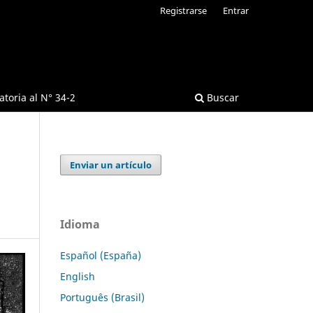
Registrarse
Entrar
toria al N° 34-2
Buscar
Enviar un artículo
Idioma
Español (España)
English
Português (Brasil)