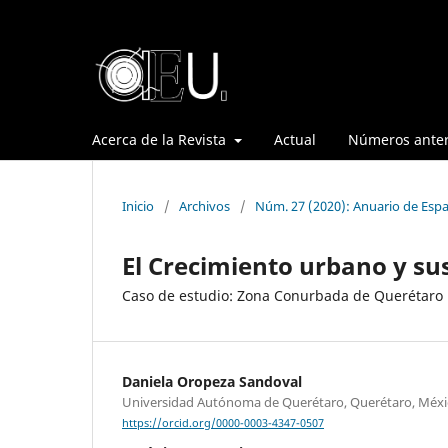
Acerca de la Revista
Actual
Números anter
Inicio
/
Archivos
/
Núm. 27 (2020): Anuario de Espa
El Crecimiento urbano y su
Caso de estudio: Zona Conurbada de Querétaro
Daniela Oropeza Sandoval
Universidad Autónoma de Querétaro, Querétaro, Méxi
https://orcid.org/0000-0003-4347-0507