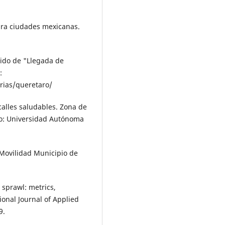
ara ciudades mexicanas.
nido de "Llegada de
:
rias/queretaro/
 calles saludables. Zona de
ro: Uni­versidad Autónoma
 Movilidad Municipio de
 sprawl: metrics,
ional Journal of Applied
9.