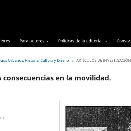
iores
Para autores
Políticas de la editorial
Convoca
cios Urbanos, Historia, Cultura y Diseño
/
ARTÍCULOS DE INVESTIGACIÓN
s consecuencias en la movilidad.
co