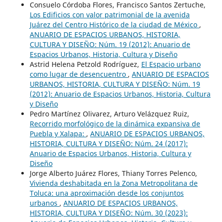
Consuelo Córdoba Flores, Francisco Santos Zertuche,
Los Edificios con valor patrimonial de la avenida
Juárez del Centro Histórico de la ciudad de México
,
ANUARIO DE ESPACIOS URBANOS, HISTORIA,
CULTURA Y DISEÑO: Núm. 19 (2012): Anuario de
Espacios Urbanos, Historia, Cultura y Diseño
Astrid Helena Petzold Rodríguez,
El Espacio urbano
como lugar de desencuentro
,
ANUARIO DE ESPACIOS
URBANOS, HISTORIA, CULTURA Y DISEÑO: Núm. 19
(2012): Anuario de Espacios Urbanos, Historia, Cultura
y Diseño
Pedro Martínez Olivarez, Arturo Velázquez Ruiz,
Recorrido morfológico de la dinámica expansiva de
Puebla y Xalapa:
,
ANUARIO DE ESPACIOS URBANOS,
HISTORIA, CULTURA Y DISEÑO: Núm. 24 (2017):
Anuario de Espacios Urbanos, Historia, Cultura y
Diseño
Jorge Alberto Juárez Flores, Thiany Torres Pelenco,
Vivienda deshabitada en la Zona Metropolitana de
Toluca: una aproximación desde los conjuntos
urbanos
,
ANUARIO DE ESPACIOS URBANOS,
HISTORIA, CULTURA Y DISEÑO: Núm. 30 (2023):