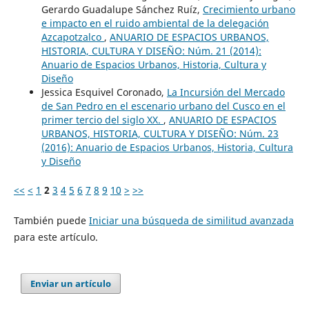
Gerardo Guadalupe Sánchez Ruíz,
Crecimiento urbano
e impacto en el ruido ambiental de la delegación
Azcapotzalco
,
ANUARIO DE ESPACIOS URBANOS,
HISTORIA, CULTURA Y DISEÑO: Núm. 21 (2014):
Anuario de Espacios Urbanos, Historia, Cultura y
Diseño
Jessica Esquivel Coronado,
La Incursión del Mercado
de San Pedro en el escenario urbano del Cusco en el
primer tercio del siglo XX.
,
ANUARIO DE ESPACIOS
URBANOS, HISTORIA, CULTURA Y DISEÑO: Núm. 23
(2016): Anuario de Espacios Urbanos, Historia, Cultura
y Diseño
<<
<
1
2
3
4
5
6
7
8
9
10
>
>>
También puede
Iniciar una búsqueda de similitud avanzada
para este artículo.
Enviar un artículo