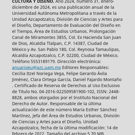
CULTURA Y DISEÑO.
Año 2024, número 31, enero-
diciembre de 2024, es una publicación anual de la
Universidad Autónoma Metropolitana a través de la
Unidad Azcapotzalco, División de Ciencias y Artes para
el Diseño, Departamento de Evaluación del Diseño en
el Tiempo, Área de Estudios Urbanos. Prolongación
Canal de Miramontes 3855, Col. Ex Hacienda San Juan
de Dios, Alcaldía Tlalpan, C.P. 14387, Ciudad de
México y Av. San Pablo 180, Col. Reynosa Tamaulipas,
Alcaldía Azcapotzalco, C.P. 02200, Ciudad de México.
Teléfono 5553189179. Dirección electrónica:
anuarioeu@azc.uam.mx
Editores Responsables:
Cecilia Itzel Noriega Vega, Felipe Gerardo Ávila
Jiménez, Clara Ortega García, Daniel Fajardo Montaño
. Certificado de Reserva de Derechos al Uso Exclusivo
de Título No. 04-2016-022509581900-102, ISSN: 2448-
8828, ambos otorgados por el Instituto Nacional del
Derecho de Autor. Responsable de la última
actualización de este número María Esther Sánchez
Martínez, Jefa del Área de Estudios Urbanos, División
de Ciencias y Artes para el Diseño, Unidad
Azcapotzalco, fecha de la última modificación: 14 de
febrero de 2022. Tamaño del archivo 5.70 MB.