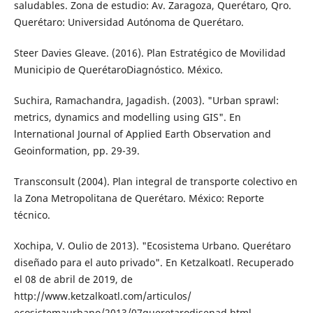
saludables. Zona de estudio: Av. Zaragoza, Querétaro, Qro.
Querétaro: Uni­versidad Autónoma de Querétaro.
Steer Davies Gleave. (2016). Plan Estratégico de Movilidad
Municipio de Querétaro­Diagnóstico. México.
Suchira, Ramachandra, Jagadish. (2003). "Ur­ban sprawl:
metrics, dynamics and model­ling using GIS". En
lnternational Journal of Applied Earth Observation and
Geoinfor­mation, pp. 29-39.
Transconsult (2004). Plan integral de trans­porte colectivo en
la Zona Metropolitana de Querétaro. México: Reporte
técnico.
Xochipa, V. Oulio de 2013). "Ecosistema Urba­no. Querétaro
diseñado para el auto priva­do". En Ketzalkoatl. Recuperado
el 08 de abril de 2019, de
http://www.ketzalkoatl.com/articulos/
ecosistemaurbano/2013/07queretarodisenad.html