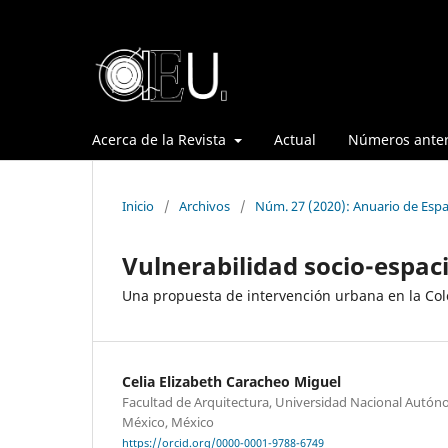
Acerca de la Revista
Actual
Números anter
Inicio
/
Archivos
/
Núm. 27 (2020): Anuario de Espa
Vulnerabilidad socio-espaci
Una propuesta de intervención urbana en la Col
Celia Elizabeth Caracheo Miguel
Facultad de Arquitectura, Universidad Nacional Autó
México, México
https://orcid.org/0000-0001-9788-6749