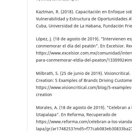
Kaztman, R. (2018). Capacitación en Enfoque sob
Vulnerabilidad y Estructura de Oportunidades 
Cuba, Universidad de La Habana, Funda­ción Frie
López, J. (18 de agosto de 2019). "Inter­vienen e
conme­morar el día del peatón". En Excelsior. R
https://www.excelsior.com.mx/comunidad/interv
para-conmemorar-el­dia-del-peaton/1330992#im
Milbrath, S. (25 de junio de 2019). Visioncriti­ca
Creation: 5 Exam­ples of Brands Driving Custome
https://www.visioncritical.com/blog/5-examples
creation
Morales, A. (18 de agosto de 2019). "Celebran a
lztapalapa". En Refor­ma, Recuperado de
https://www.reforma.com/celebran-a-los-vianda
lapa/gr/ar1748253?md5=f77cab083eb30833ba2