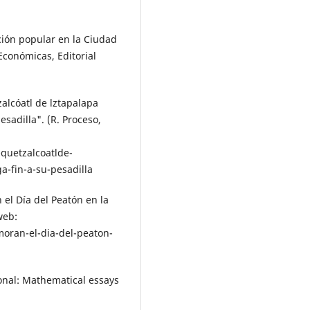
ción popular en la Ciudad
conó­micas, Editorial
zalcóatl de lztapalapa
sadilla". (R. Proceso,
uetzalcoatl­de-
a-fin-a-su-pesadilla
el Día del Peatón en la
web:
oran-el-dia-del-peaton-
ional: Mathematical essays