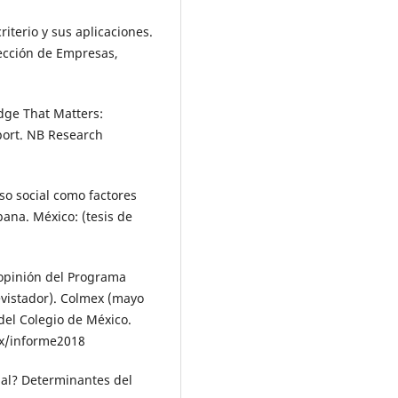
riterio y sus aplicaciones.
ec­ción de Empresas,
dge That Matters:
eport. NB Research
eso social como factores
ana. México: (tesis de
e opinión del Programa
evistador). Colmex (mayo
del Colegio de México.
mx/informe2018
rmal? Determinantes del