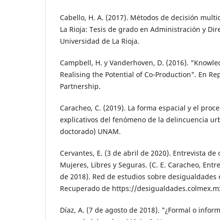
Cabello, H. A. (2017). Métodos de decisión multic
La Rioja: Tesis de grado en Administración y Dir
Universidad de La Rioja.
Campbell, H. y Vanderhoven, D. (2016). "Knowle
Realising the Potential of Co-Production". En R
Partnership.
Caracheo, C. (2019). La forma espacial y el proc
explicativos del fenómeno de la delincuencia urb
doctorado) UNAM.
Cervantes, E. (3 de abril de 2020). Entrevista d
Mujeres, Libres y Seguras. (C. E. Caracheo, Entr
de 2018). Red de estudios sobre desigualdades 
Re­cuperado de https://desigualdades.colmex.
Díaz, A. (7 de agosto de 2018). "¿Formal o in­fo