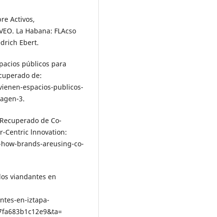
re Activos,
AVEO. La Habana: FLAcso
drich Ebert.
spacios públicos para
ecuperado de:
ienen-es­pacios-publicos-
agen-3.
l. Recuperado de Co-
r-Centric lnnovation:
-how-brands-are­using-co-
 los viandantes en
ntes-en-iztapa­
7fa683b1c12e9&ta=