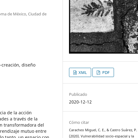
noma de México, Ciudad de
o-creación, diseño
XML
PDF
Publicado
2020-12-12
cia de la acción
des a través de la
Cómo citar
ón transformadora del
Caracheo Miguel, C. E., & Castro Suárez, P. 
prendizaje mutuo entre
(2020). Vulnerabilidad socio-espacial y la
 lo tanto, un espacio con