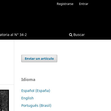
Registrarse
Entrar
toria al N° 34-2
Buscar
Enviar un artículo
Idioma
Español (España)
English
Português (Brasil)