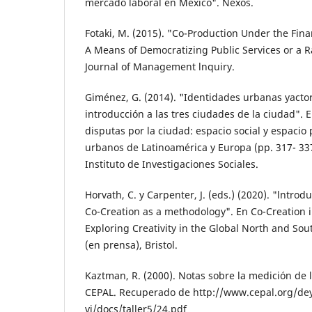
mercado laboral en México". Nexos.
Fotaki, M. (2015). "Co-Production Under the Finan
A Means of Democratizing Public Services or a R
Journal of Management lnquiry.
Giménez, G. (2014). "Identidades urbanas yac­to
introducción a las tres ciudades de la ciudad". E
disputas por la ciudad: espacio social y espacio
urbanos de Latinoamérica y Europa (pp. 317- 33
Instituto de Investigaciones Sociales.
Horvath, C. y Carpenter, J. (eds.) (2020). "ln­tro
Co-Creation as a methodology". En Co-Creation i
Exploring Creativity in the Global North and Sout
(en prensa), Bristol.
Kaztman, R. (2000). Notas sobre la medición de l
CEPAL. Recupera­do de http://www.cepal.org/d
vi/docs/taller5/24.pdf