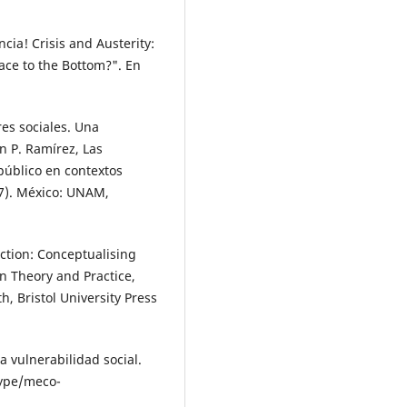
cia! Crisis and Austerity:
ace to the Bottom?". En
res sociales. Una
n P. Ramírez, Las
 público en contextos
7). México: UNAM,
duction: Conceptualising
n Theory and Practice,
h, Bristol University Press
a vulnerabilidad social.
eype/meco­