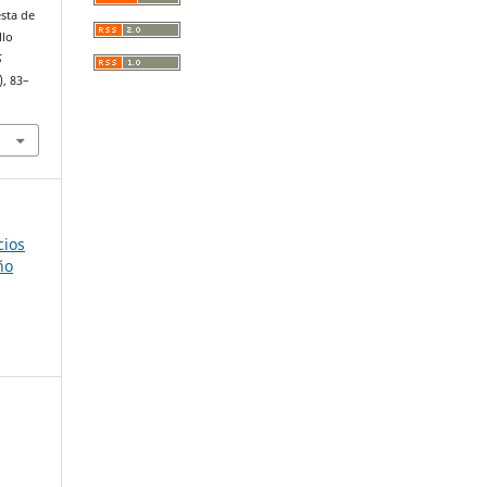
sta de
llo
S
), 83–
cios
ño