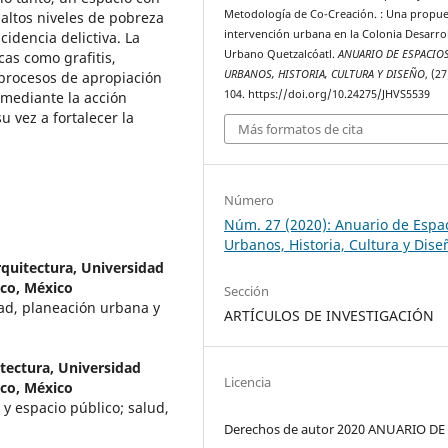
Metodología de Co-Creación. : Una propue
 altos niveles de pobreza
intervención urbana en la Colonia Desarro
cidencia delictiva. La
Urbano Quetzalcóatl.
ANUARIO DE ESPACIO
cas como grafitis,
URBANOS, HISTORIA, CULTURA Y DISEÑO
, (27
procesos de apropiación
104. https://doi.org/10.24275/JHVS5539
mediante la acción
 vez a fortalecer la
Más formatos de cita
Número
Núm. 27 (2020): Anuario de Espa
Urbanos, Historia, Cultura y Dise
rquitectura, Universidad
co, México
Sección
dad, planeación urbana y
ARTÍCULOS DE INVESTIGACIÓN
tectura, Universidad
Licencia
co, México
 y espacio público; salud,
Derechos de autor 2020 ANUARIO DE