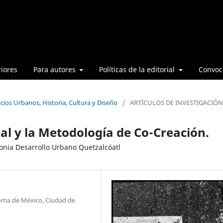
iores
Para autores
Políticas de la editorial
Convoca
cios Urbanos, Historia, Cultura y Diseño
/
ARTÍCULOS DE INVESTIGACIÓN
al y la Metodología de Co-Creación.
onia Desarrollo Urbano Quetzalcóatl
noma de México, Ciudad de