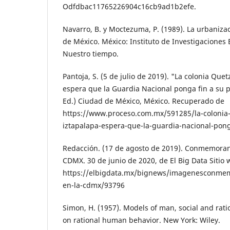
Odfdbac11765226904c16cb9ad1b2efe.
Navarro, B. y Moctezuma, P. (1989). La urba­niza
de México. México: Instituto de Investigaciones E
Nuestro tiempo.
Pantoja, S. (5 de julio de 2019). "La colonia Quet
espera que la Guardia Nacional ponga fin a su pe
Ed.) Ciudad de México, Méxi­co. Recuperado de
https://www.proceso.com.mx/591285/la-colonia-q
iztapalapa-espera-que-la-guardia-na­cional-pong
Redacción. (17 de agosto de 2019). Conme­moran 
CDMX. 30 de junio de 2020, de El Big Data Sitio 
https://elbigdata.mx/bignews/imagenes­conmem
en-la-cd­mx/93796
Simon, H. (1957). Models of man, social and rat
on rational human behavior. New York: Wiley.