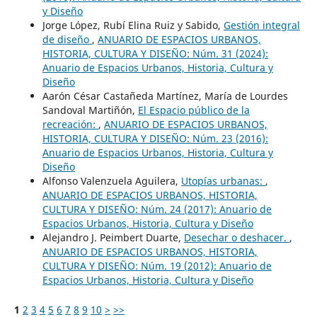
y Diseño
Jorge López, Rubí Elina Ruiz y Sabido,
Gestión integral
de diseño
,
ANUARIO DE ESPACIOS URBANOS,
HISTORIA, CULTURA Y DISEÑO: Núm. 31 (2024):
Anuario de Espacios Urbanos, Historia, Cultura y
Diseño
Aarón César Castañeda Martínez, María de Lourdes
Sandoval Martiñón,
El Espacio público de la
recreación:
,
ANUARIO DE ESPACIOS URBANOS,
HISTORIA, CULTURA Y DISEÑO: Núm. 23 (2016):
Anuario de Espacios Urbanos, Historia, Cultura y
Diseño
Alfonso Valenzuela Aguilera,
Utopías urbanas:
,
ANUARIO DE ESPACIOS URBANOS, HISTORIA,
CULTURA Y DISEÑO: Núm. 24 (2017): Anuario de
Espacios Urbanos, Historia, Cultura y Diseño
Alejandro J. Peimbert Duarte,
Desechar o deshacer.
,
ANUARIO DE ESPACIOS URBANOS, HISTORIA,
CULTURA Y DISEÑO: Núm. 19 (2012): Anuario de
Espacios Urbanos, Historia, Cultura y Diseño
1
2
3
4
5
6
7
8
9
10
>
>>