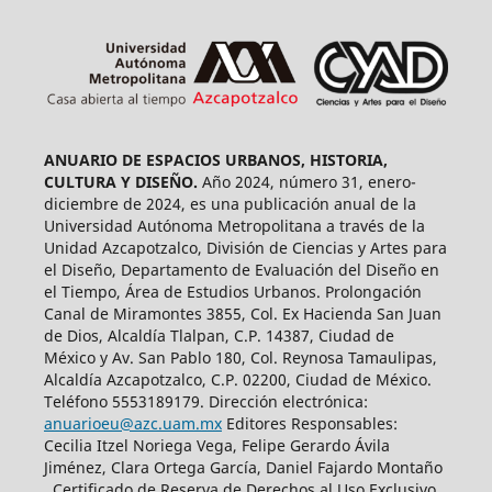
ANUARIO DE ESPACIOS URBANOS, HISTORIA,
CULTURA Y DISEÑO.
Año 2024, número 31, enero-
diciembre de 2024, es una publicación anual de la
Universidad Autónoma Metropolitana a través de la
Unidad Azcapotzalco, División de Ciencias y Artes para
el Diseño, Departamento de Evaluación del Diseño en
el Tiempo, Área de Estudios Urbanos. Prolongación
Canal de Miramontes 3855, Col. Ex Hacienda San Juan
de Dios, Alcaldía Tlalpan, C.P. 14387, Ciudad de
México y Av. San Pablo 180, Col. Reynosa Tamaulipas,
Alcaldía Azcapotzalco, C.P. 02200, Ciudad de México.
Teléfono 5553189179. Dirección electrónica:
anuarioeu@azc.uam.mx
Editores Responsables:
Cecilia Itzel Noriega Vega, Felipe Gerardo Ávila
Jiménez, Clara Ortega García, Daniel Fajardo Montaño
. Certificado de Reserva de Derechos al Uso Exclusivo