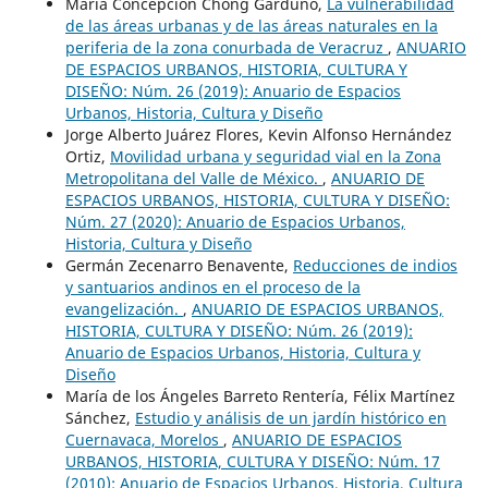
María Concepción Chong Garduño,
La vulnerabilidad
de las áreas urbanas y de las áreas naturales en la
periferia de la zona conurbada de Veracruz
,
ANUARIO
DE ESPACIOS URBANOS, HISTORIA, CULTURA Y
DISEÑO: Núm. 26 (2019): Anuario de Espacios
Urbanos, Historia, Cultura y Diseño
Jorge Alberto Juárez Flores, Kevin Alfonso Hernández
Ortiz,
Movilidad urbana y seguridad vial en la Zona
Metropolitana del Valle de México.
,
ANUARIO DE
ESPACIOS URBANOS, HISTORIA, CULTURA Y DISEÑO:
Núm. 27 (2020): Anuario de Espacios Urbanos,
Historia, Cultura y Diseño
Germán Zecenarro Benavente,
Reducciones de indios
y santuarios andinos en el proceso de la
evangelización.
,
ANUARIO DE ESPACIOS URBANOS,
HISTORIA, CULTURA Y DISEÑO: Núm. 26 (2019):
Anuario de Espacios Urbanos, Historia, Cultura y
Diseño
María de los Ángeles Barreto Rentería, Félix Martínez
Sánchez,
Estudio y análisis de un jardín histórico en
Cuernavaca, Morelos
,
ANUARIO DE ESPACIOS
URBANOS, HISTORIA, CULTURA Y DISEÑO: Núm. 17
(2010): Anuario de Espacios Urbanos, Historia, Cultura