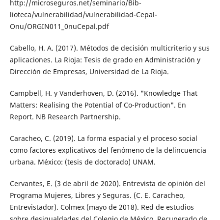
http://microseguros.net/seminario/Bib­
lioteca/vulnerabilidad/vulnerabilidad-Ce­pal-
Onu/ORGIN011_0nuCepal.pdf
Cabello, H. A. (2017). Métodos de decisión multicriterio y sus
aplicaciones. La Rioja: Tesis de grado en Administración y
Direc­ción de Empresas, Universidad de La Rioja.
Campbell, H. y Vanderhoven, D. (2016). "Knowledge That
Matters: Realising the Potential of Co-Production". En
Report. NB Research Partnership.
Caracheo, C. (2019). La forma espacial y el proceso social
como factores explicativos del fenómeno de la delincuencia
urbana. México: (tesis de doctorado) UNAM.
Cervantes, E. (3 de abril de 2020). Entrevista de opinión del
Programa Mujeres, Libres y Seguras. (C. E. Caracheo,
Entrevistador). Colmex (mayo de 2018). Red de estudios
sobre desigualdades del Colegio de México. Re­cuperado de