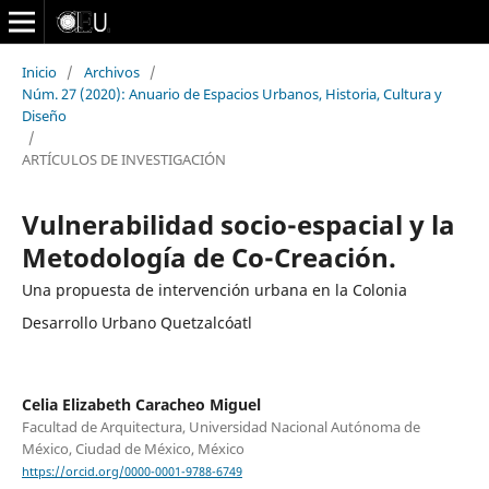
Inicio
/
Archivos
/
Núm. 27 (2020): Anuario de Espacios Urbanos, Historia, Cultura y
Diseño
/
ARTÍCULOS DE INVESTIGACIÓN
Vulnerabilidad socio-espacial y la
Metodología de Co-Creación.
Una propuesta de intervención urbana en la Colonia
Desarrollo Urbano Quetzalcóatl
Celia Elizabeth Caracheo Miguel
Facultad de Arquitectura, Universidad Nacional Autónoma de
México, Ciudad de México, México
https://orcid.org/0000-0001-9788-6749