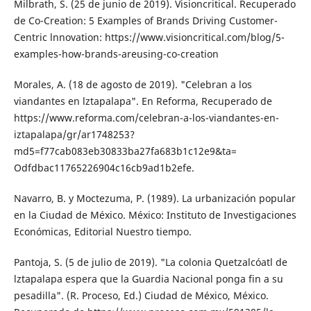
Milbrath, S. (25 de junio de 2019). Visioncriti­cal. Recuperado
de Co-Creation: 5 Exam­ples of Brands Driving Customer-
Centric lnnovation: https://www.visioncritical.com/blog/5-
examples-how-brands-are­using-co-creation
Morales, A. (18 de agosto de 2019). "Celebran a los
viandantes en lztapalapa". En Refor­ma, Recuperado de
https://www.reforma.com/celebran-a-los-viandantes-en-
iztapa­lapa/gr/ar1748253?
md5=f77cab083eb30833ba27fa683b1c12e9&ta=
Odfdbac11765226904c16cb9ad1b2efe.
Navarro, B. y Moctezuma, P. (1989). La urba­nización popular
en la Ciudad de México. México: Instituto de Investigaciones
Econó­micas, Editorial Nuestro tiempo.
Pantoja, S. (5 de julio de 2019). "La colonia Quetzalcóatl de
lztapalapa espera que la Guardia Nacional ponga fin a su
pesadilla". (R. Proceso, Ed.) Ciudad de México, Méxi­co.