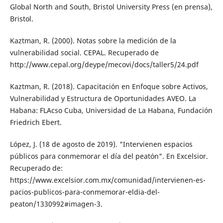
Global North and South, Bristol University Press (en prensa),
Bristol.
Kaztman, R. (2000). Notas sobre la medición de la
vulnerabilidad social. CEPAL. Recupera­do de
http://www.cepal.org/deype/meco­vi/docs/taller5/24.pdf
Kaztman, R. (2018). Capacitación en Enfoque sobre Activos,
Vulnerabilidad y Estructura de Oportunidades AVEO. La
Habana: FLAcso Cuba, Universidad de La Habana, Funda­ción
Friedrich Ebert.
López, J. (18 de agosto de 2019). "Inter­vienen espacios
públicos para conme­morar el día del peatón". En Excelsior.
Recuperado de:
https://www.excelsior.com.mx/comunidad/intervienen-es­
pacios-publicos-para-conmemorar-el­dia-del-
peaton/1330992#imagen-3.