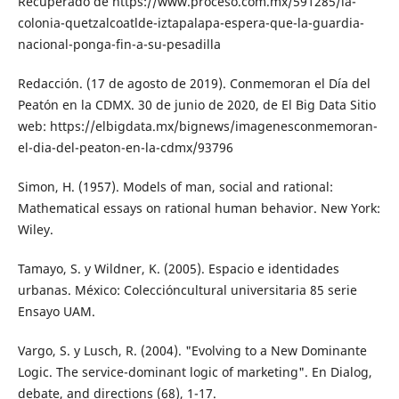
Recuperado de https://www.proceso.com.mx/591285/la-
colonia-quetzalcoatl­de-iztapalapa-espera-que-la-guardia-
na­cional-ponga-fin-a-su-pesadilla
Redacción. (17 de agosto de 2019). Conme­moran el Día del
Peatón en la CDMX. 30 de junio de 2020, de El Big Data Sitio
web: https://elbigdata.mx/bignews/imagenes­conmemoran-
el-dia-del-peaton-en-la-cd­mx/93796
Simon, H. (1957). Models of man, social and rational:
Mathematical essays on rational human behavior. New York:
Wiley.
Tamayo, S. y Wildner, K. (2005). Espacio e identidades
urbanas. México: Coleccióncultural universitaria 85 serie
Ensayo UAM.
Vargo, S. y Lusch, R. (2004). "Evolving to a New Dominante
Logic. The service-dominant lo­gic of marketing". En Dialog,
debate, and directions (68), 1-17.