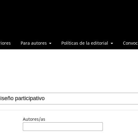
iores
Para autores
Políticas de la editorial
Convoca
Autores/as