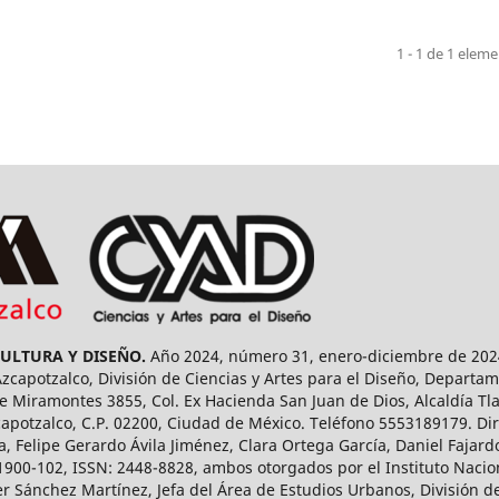
1 - 1 de 1 elem
CULTURA Y DISEÑO.
Año 2024, número 31, enero-diciembre de 2024
capotzalco, División de Ciencias y Artes para el Diseño, Departam
 Miramontes 3855, Col. Ex Hacienda San Juan de Dios, Alcaldía Tla
capotzalco, C.P. 02200, Ciudad de México. Teléfono 5553189179. Dir
a, Felipe Gerardo Ávila Jiménez, Clara Ortega García, Daniel Fajar
1900-102, ISSN: 2448-8828, ambos otorgados por el Instituto Nacio
r Sánchez Martínez, Jefa del Área de Estudios Urbanos, División de