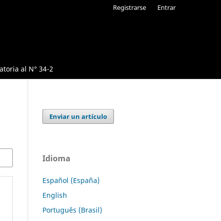
Registrarse
Entrar
toria al N° 34-2
Enviar un artículo
Idioma
Español (España)
English
Português (Brasil)